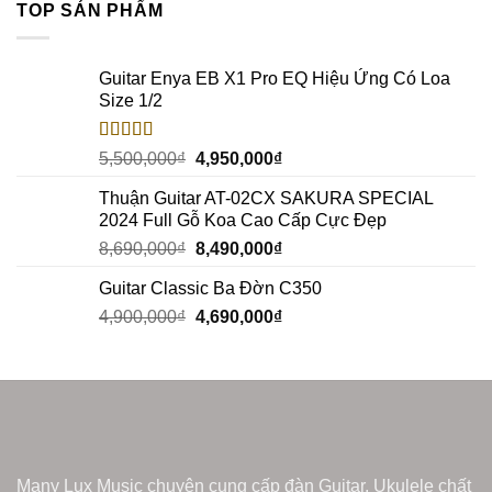
TOP SẢN PHẨM
Guitar Enya EB X1 Pro EQ Hiệu Ứng Có Loa
Size 1/2
Rated
5.00
5,500,000
₫
4,950,000
₫
out of 5
Thuận Guitar AT-02CX SAKURA SPECIAL
2024 Full Gỗ Koa Cao Cấp Cực Đẹp
8,690,000
₫
8,490,000
₫
Guitar Classic Ba Đờn C350
4,900,000
₫
4,690,000
₫
Many Lux Music chuyên cung cấp đàn Guitar, Ukulele chất