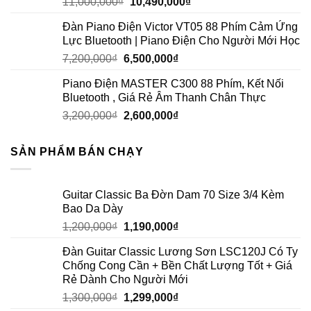
11,000,000
₫
10,490,000
₫
Đàn Piano Điện Victor VT05 88 Phím Cảm Ứng
Lực Bluetooth | Piano Điện Cho Người Mới Học
7,200,000
₫
6,500,000
₫
Piano Điện MASTER C300 88 Phím, Kết Nối
Bluetooth , Giá Rẻ Âm Thanh Chân Thực
3,200,000
₫
2,600,000
₫
SẢN PHẨM BÁN CHẠY
Guitar Classic Ba Đờn Dam 70 Size 3/4 Kèm
Bao Da Dày
1,200,000
₫
1,190,000
₫
Đàn Guitar Classic Lương Sơn LSC120J Có Ty
Chống Cong Cần + Bền Chất Lượng Tốt + Giá
Rẻ Dành Cho Người Mới
1,300,000
₫
1,299,000
₫