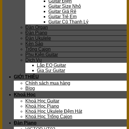
Guitar Điện
Guitar Size Nhỏ
Guitar Giá Rẻ
Guitar Trẻ Em
Guitar Cũ Thanh Lý
Đàn Organ
Đàn Piano
Đàn Ukulele
Kèn Sáo
Trống Cajon
Phụ Kiện Guitar
Dịch Vụ
Lắp EQ Guitar
Gia Sư Guitar
GIỚI THIỆU
Chính sách mua hàng
Blog
Khoá Học
Khoá Học Guitar
Khoá Học Piano
Khoá Học Ukulele Đệm Hát
Khoá Học Trống Cajon
Đàn Piano