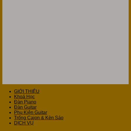
GIỚI THIỆU
Khoá Học
Đàn Piano
Đàn Guitar
Phụ Kiện Guitar
Trống Cajon & Kèn Sáo
DỊCH VỤ