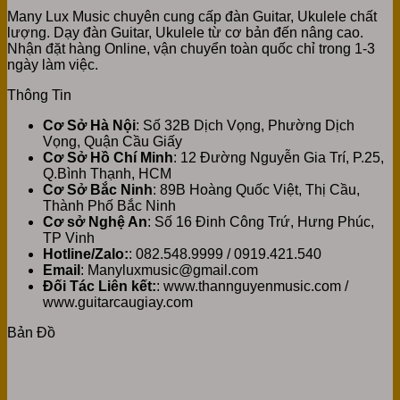
Many Lux Music chuyên cung cấp đàn Guitar, Ukulele chất
lượng. Dạy đàn Guitar, Ukulele từ cơ bản đến nâng cao.
Nhận đặt hàng Online, vận chuyển toàn quốc chỉ trong 1-3
ngày làm việc.
Thông Tin
Cơ Sở Hà Nội
: Số 32B Dịch Vọng, Phường Dịch
Vọng, Quận Cầu Giấy
Cơ Sở Hồ Chí Minh
: 12 Đường Nguyễn Gia Trí, P.25,
Q.Bình Thạnh, HCM
Cơ Sở Bắc Ninh
: 89B Hoàng Quốc Việt, Thị Cầu,
Thành Phố Bắc Ninh
Cơ sở Nghệ An
: Số 16 Đinh Công Trứ, Hưng Phúc,
TP Vinh
Hotline/Zalo:
: 082.548.9999 / 0919.421.540
Email
: Manyluxmusic@gmail.com
Đối Tác Liên kết:
: www.thannguyenmusic.com /
www.guitarcaugiay.com
Bản Đồ