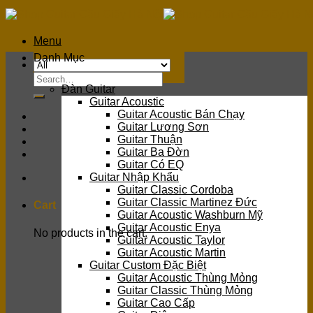
Skip
to
content
Menu
Danh Mục
Search
Đàn Guitar
for:
Guitar Acoustic
Guitar Acoustic Bán Chạy
Guitar Lương Sơn
Guitar Thuận
Guitar Ba Đờn
Guitar Có EQ
Guitar Nhập Khẩu
Guitar Classic Cordoba
Guitar Classic Martinez Đức
Cart
Guitar Acoustic Washburn Mỹ
Guitar Acoustic Enya
No products in the cart.
Guitar Acoustic Taylor
Guitar Acoustic Martin
Guitar Custom Đặc Biệt
Guitar Acoustic Thùng Mỏng
Guitar Classic Thùng Mỏng
Guitar Cao Cấp