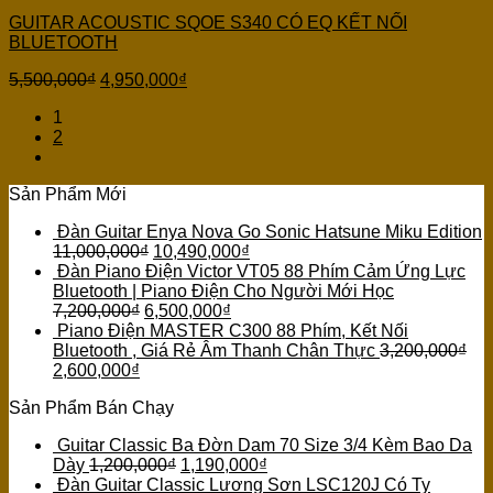
GUITAR ACOUSTIC SQOE S340 CÓ EQ KẾT NỐI
BLUETOOTH
5,500,000
₫
4,950,000
₫
1
2
Sản Phẩm Mới
Đàn Guitar Enya Nova Go Sonic Hatsune Miku Edition
11,000,000
₫
10,490,000
₫
Đàn Piano Điện Victor VT05 88 Phím Cảm Ứng Lực
Bluetooth | Piano Điện Cho Người Mới Học
7,200,000
₫
6,500,000
₫
Piano Điện MASTER C300 88 Phím, Kết Nối
Bluetooth , Giá Rẻ Âm Thanh Chân Thực
3,200,000
₫
2,600,000
₫
Sản Phẩm Bán Chạy
Guitar Classic Ba Đờn Dam 70 Size 3/4 Kèm Bao Da
Dày
1,200,000
₫
1,190,000
₫
Đàn Guitar Classic Lương Sơn LSC120J Có Ty