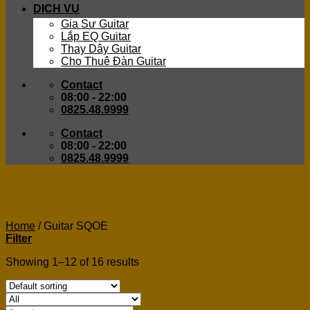
DỊCH VỤ
Gia Sư Guitar
Lắp EQ Guitar
Thay Dây Guitar
Cho Thuê Đàn Guitar
Contact
08:00 - 22:00
0825.48.9999
Contact
08:00 - 22:00
0825.48.9999
Guitar SQOE
Home
/
Guitar SQOE
Filter
Showing 1–12 of 16 results