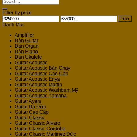
Search
for:
Filter by price
Min
Max
Filter
price
price
Danh Mục
Amplifier
Đàn Guitar
Đàn Organ
Đàn Piano
Đàn Ukulele
Guitar Acoustic
Guitar Acoustic Bán Chạy
Guitar Acoustic Cao Cấp
Guitar Acoustic Enya
Guitar Acoustic Martin
Guitar Acoustic Washburn Mỹ
Guitar Acoustic Yamaha
Guitar Ayers
Guitar Ba Đờn
Guitar Cao Cấp
Guitar Classic
Guitar Classic Alvaro
Guitar Classic Cordoba
Guitar Classic Martinez Đức