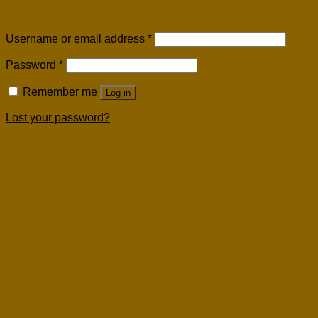
Login
Username or email address
*
Password
*
Remember me
Log in
Lost your password?