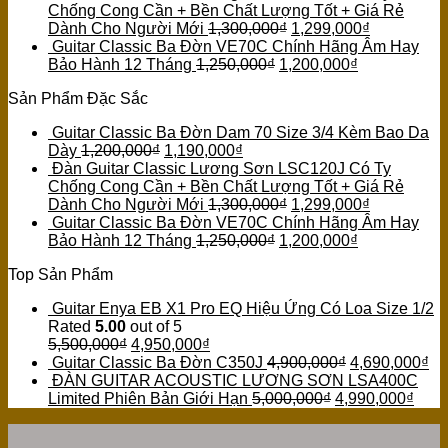
Chống Cong Cần + Bền Chất Lượng Tốt + Giá Rẻ
Dành Cho Người Mới
1,300,000
₫
1,299,000
₫
Guitar Classic Ba Đờn VE70C Chính Hãng Âm Hay
Bảo Hành 12 Tháng
1,250,000
₫
1,200,000
₫
Sản Phẩm Đặc Sắc
Guitar Classic Ba Đờn Dam 70 Size 3/4 Kèm Bao Da
Dày
1,200,000
₫
1,190,000
₫
Đàn Guitar Classic Lương Sơn LSC120J Có Ty
Chống Cong Cần + Bền Chất Lượng Tốt + Giá Rẻ
Dành Cho Người Mới
1,300,000
₫
1,299,000
₫
Guitar Classic Ba Đờn VE70C Chính Hãng Âm Hay
Bảo Hành 12 Tháng
1,250,000
₫
1,200,000
₫
Top Sản Phẩm
Guitar Enya EB X1 Pro EQ Hiệu Ứng Có Loa Size 1/2
Rated
5.00
out of 5
5,500,000
₫
4,950,000
₫
Guitar Classic Ba Đờn C350J
4,900,000
₫
4,690,000
₫
ĐÀN GUITAR ACOUSTIC LƯƠNG SƠN LSA400C
Limited Phiên Bản Giới Hạn
5,000,000
₫
4,990,000
₫