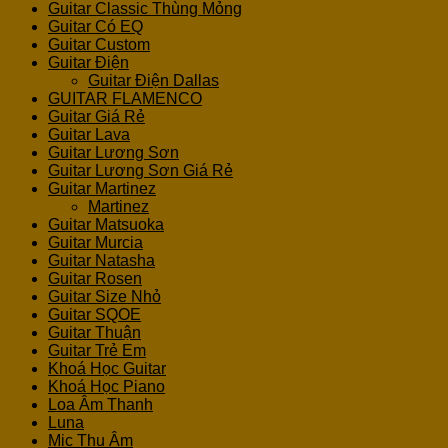
Guitar Classic Thùng Mỏng
Guitar Có EQ
Guitar Custom
Guitar Điện
Guitar Điện Dallas
GUITAR FLAMENCO
Guitar Giá Rẻ
Guitar Lava
Guitar Lương Sơn
Guitar Lương Sơn Giá Rẻ
Guitar Martinez
Martinez
Guitar Matsuoka
Guitar Murcia
Guitar Natasha
Guitar Rosen
Guitar Size Nhỏ
Guitar SQOE
Guitar Thuận
Guitar Trẻ Em
Khoá Học Guitar
Khoá Học Piano
Loa Âm Thanh
Luna
Mic Thu Âm