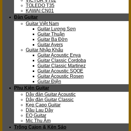
VICTOR VT02
TOLEDO T35
KAWAI CN01
Đàn Guitar
Guitar Việt Nam
Guitar Lương Sơn
Guitar Thuận
Guitar Ba Đờn
Guitar Ayers
Guitar Nhập Khẩu
Guitar Acoustic Enya
Guitar Classic Cordoba
Guitar Classic Martinez
Guitar Acoustic SQOE
Guitar Acoustic Rosen
Guitar Điện
Phụ Kiện Guitar
Dây đàn Guitar Acoustic
Dây đàn Guitar Classic
Kẹp Capo Guitar
Dầu Lau Dây
EQ Guitar
Mic Thu Âm
Trống Cajon & Kèn Sáo