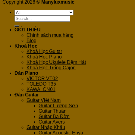
Copyright 2026 ©
Manyluxmusic
Search
for:
GIỚI THIỆU
Chính sách mua hàng
Blog
Khoá Học
Khoá Học Guitar
Khoá Học Piano
Khoá Học Ukulele Đệm Hát
Khoá Học Trống Cajon
Đàn Piano
VICTOR VT02
TOLEDO T35
KAWAI CN01
Đàn Guitar
Guitar Việt Nam
Guitar Lương Sơn
Guitar Thuận
Guitar Ba Đờn
Guitar Ayers
Guitar Nhập Khẩu
Guitar Acoustic Enya