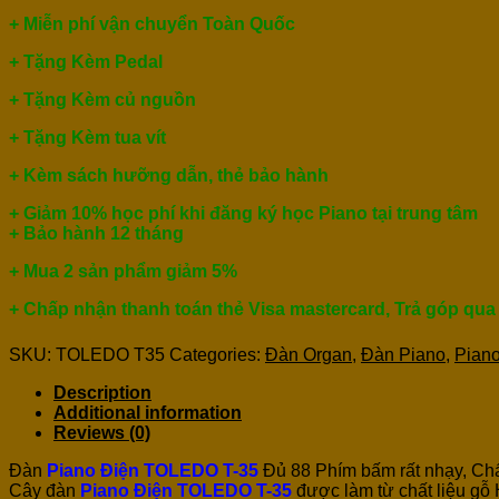
+ Miễn phí vận chuyển Toàn Quốc
+ Tặng Kèm Pedal
+ Tặng Kèm củ nguồn
+ Tặng Kèm tua vít
+ Kèm sách hưỡng dẫn, thẻ bảo hành
+ Giảm 10% học phí khi đăng ký học Piano tại trung tâm
+ Bảo hành 12 tháng
+ Mua 2 sản phẩm giảm 5%
+ Chấp nhận thanh toán thẻ Visa mastercard, Trả góp qua
SKU:
TOLEDO T35
Categories:
Đàn Organ
,
Đàn Piano
,
Pian
Description
Additional information
Reviews (0)
Đàn
Piano Điện TOLEDO T-35
Đủ 88 Phím bấm rất nhạy, Chất
Cây đàn
Piano Điện TOLEDO T-35
được làm từ chất liệu gỗ 