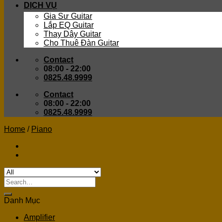
DỊCH VỤ
Gia Sư Guitar
Lắp EQ Guitar
Thay Dây Guitar
Cho Thuê Đàn Guitar
Contact
08:00 - 22:00
0825.48.9999
Contact
08:00 - 22:00
0825.48.9999
Home
/
Piano
Search
for:
Danh Mục
Amplifier