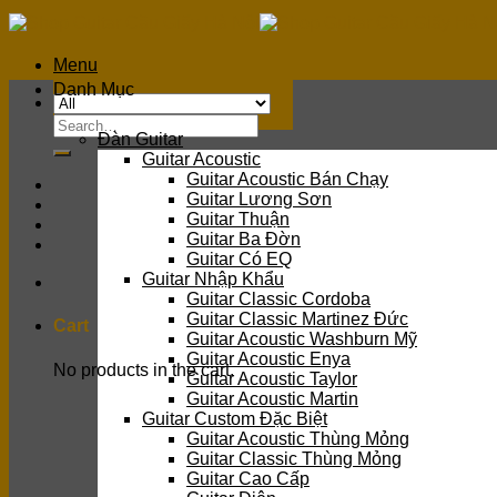
Skip
to
content
Menu
Danh Mục
Search
Đàn Guitar
for:
Guitar Acoustic
Guitar Acoustic Bán Chạy
Guitar Lương Sơn
Guitar Thuận
Guitar Ba Đờn
Guitar Có EQ
Guitar Nhập Khẩu
Guitar Classic Cordoba
Guitar Classic Martinez Đức
Cart
Guitar Acoustic Washburn Mỹ
Guitar Acoustic Enya
No products in the cart.
Guitar Acoustic Taylor
Guitar Acoustic Martin
Guitar Custom Đặc Biệt
Guitar Acoustic Thùng Mỏng
Guitar Classic Thùng Mỏng
Guitar Cao Cấp