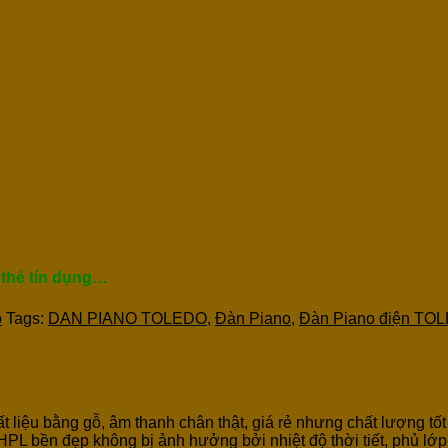
 thẻ tín dụng…
o
Tags:
DAN PIANO TOLEDO
,
Đàn Piano
,
Đàn Piano điện TO
 liệu bằng gỗ, âm thanh chân thật, giá rẻ nhưng chất lượng tốt
HPL bền đẹp không bị ảnh hưởng bởi nhiệt độ thời tiết, phủ lớ