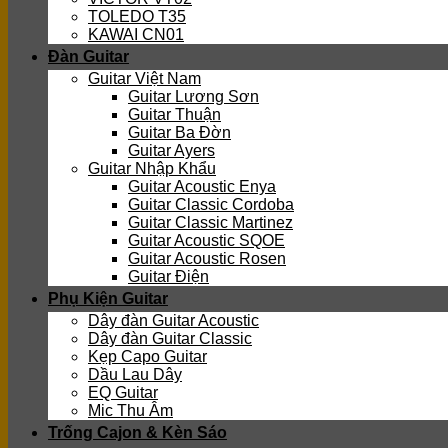
TOLEDO T35
KAWAI CN01
Đàn Guitar
Guitar Việt Nam
Guitar Lương Sơn
Guitar Thuận
Guitar Ba Đờn
Guitar Ayers
Guitar Nhập Khẩu
Guitar Acoustic Enya
Guitar Classic Cordoba
Guitar Classic Martinez
Guitar Acoustic SQOE
Guitar Acoustic Rosen
Guitar Điện
Phụ Kiện Guitar
Dây đàn Guitar Acoustic
Dây đàn Guitar Classic
Kẹp Capo Guitar
Dầu Lau Dây
EQ Guitar
Mic Thu Âm
Trống Cajon & Kèn Sáo