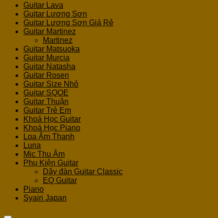
Guitar Lava
Guitar Lương Sơn
Guitar Lương Sơn Giá Rẻ
Guitar Martinez
Martinez
Guitar Matsuoka
Guitar Murcia
Guitar Natasha
Guitar Rosen
Guitar Size Nhỏ
Guitar SQOE
Guitar Thuận
Guitar Trẻ Em
Khoá Học Guitar
Khoá Học Piano
Loa Âm Thanh
Luna
Mic Thu Âm
Phụ Kiện Guitar
Dây đàn Guitar Classic
EQ Guitar
Piano
Syairi Japan