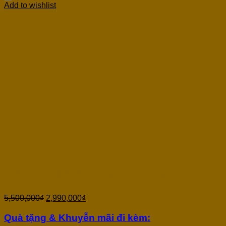
Add to wishlist
Đàn Piano Điện TOLEDO T-3
5,500,000
₫
2,990,000
₫
Quà tặng & Khuyễn mãi đi kèm: