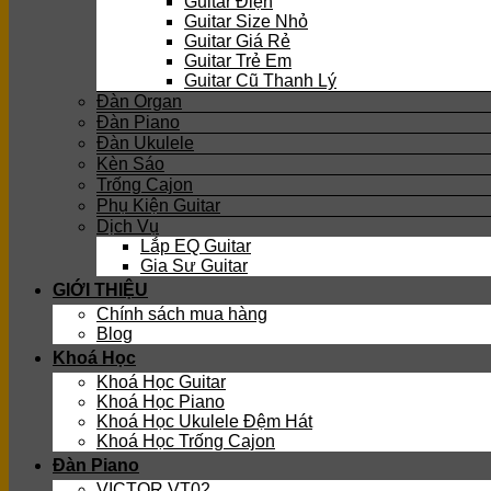
Guitar Điện
Guitar Size Nhỏ
Guitar Giá Rẻ
Guitar Trẻ Em
Guitar Cũ Thanh Lý
Đàn Organ
Đàn Piano
Đàn Ukulele
Kèn Sáo
Trống Cajon
Phụ Kiện Guitar
Dịch Vụ
Lắp EQ Guitar
Gia Sư Guitar
GIỚI THIỆU
Chính sách mua hàng
Blog
Khoá Học
Khoá Học Guitar
Khoá Học Piano
Khoá Học Ukulele Đệm Hát
Khoá Học Trống Cajon
Đàn Piano
VICTOR VT02