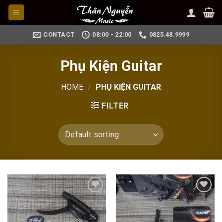
Skip
to
content
CONTACT
08:00 - 22:00
0825.48.9999
Phụ Kiện Guitar
HOME
/
PHỤ KIỆN GUITAR
FILTER
Add to
Add to
wishlist
wishlist