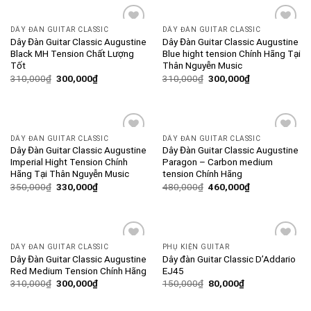
DÂY ĐÀN GUITAR CLASSIC
DÂY ĐÀN GUITAR CLASSIC
Add to
Add to
Dây Đàn Guitar Classic Augustine
Dây Đàn Guitar Classic Augustine
wishlist
wishlist
Black MH Tension Chất Lượng
Blue hight tension Chính Hãng Tại
Tốt
Thân Nguyễn Music
310,000
₫
300,000
₫
310,000
₫
300,000
₫
DÂY ĐÀN GUITAR CLASSIC
DÂY ĐÀN GUITAR CLASSIC
Add to
Add to
Dây Đàn Guitar Classic Augustine
Dây Đàn Guitar Classic Augustine
wishlist
wishlist
Imperial Hight Tension Chính
Paragon – Carbon medium
Hãng Tại Thân Nguyễn Music
tension Chính Hãng
350,000
₫
330,000
₫
480,000
₫
460,000
₫
DÂY ĐÀN GUITAR CLASSIC
PHỤ KIỆN GUITAR
Add to
Add to
Dây Đàn Guitar Classic Augustine
Dây đàn Guitar Classic D’Addario
wishlist
wishlist
Red Medium Tension Chính Hãng
EJ45
310,000
₫
300,000
₫
150,000
₫
80,000
₫