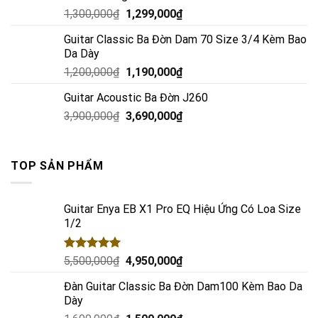
1,300,000
₫
1,299,000
₫
Guitar Classic Ba Đờn Dam 70 Size 3/4 Kèm Bao
Da Dày
1,200,000
₫
1,190,000
₫
Guitar Acoustic Ba Đờn J260
3,900,000
₫
3,690,000
₫
TOP SẢN PHẨM
Guitar Enya EB X1 Pro EQ Hiệu Ứng Có Loa Size
1/2
Rated
5.00
5,500,000
₫
4,950,000
₫
out of 5
Đàn Guitar Classic Ba Đờn Dam100 Kèm Bao Da
Dày