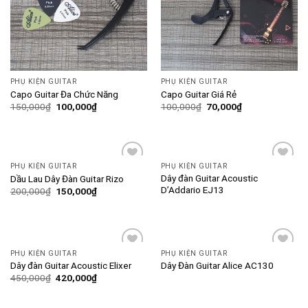
PHỤ KIỆN GUITAR
PHỤ KIỆN GUITAR
Capo Guitar Đa Chức Năng
Capo Guitar Giá Rẻ
150,000
₫
100,000
₫
100,000
₫
70,000
₫
PHỤ KIỆN GUITAR
PHỤ KIỆN GUITAR
Add to
Add to
Dây đàn Guitar Acoustic
Dầu Lau Dây Đàn Guitar Rizo
wishlist
wishlist
D’Addario EJ13
200,000
₫
150,000
₫
PHỤ KIỆN GUITAR
PHỤ KIỆN GUITAR
Add to
Add to
Dây đàn Guitar Acoustic Elixer
Dây Đàn Guitar Alice AC130
wishlist
wishlist
450,000
₫
420,000
₫