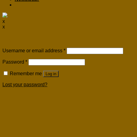
x
x
Login
Username or email address
*
Password
*
Remember me
Log in
Lost your password?