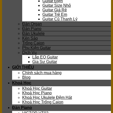
Guitar Điện
Guitar Size Nhỏ
Guitar Giá Rẻ
Guitar Trẻ Em
Guitar Cũ Thanh Lý
Đàn Organ
Đàn Piano
Đàn Ukulele
Kèn Sáo
Trống Cajon
Phụ Kiện Guitar
Dịch Vụ
Lắp EQ Guitar
Gia Sư Guitar
GIỚI THIỆU
Chính sách mua hàng
Blog
Khoá Học
Khoá Học Guitar
Khoá Học Piano
Khoá Học Ukulele Đệm Hát
Khoá Học Trống Cajon
Đàn Piano