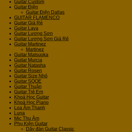
Guitar Custom
Guitar Điện
Guitar Điện Dallas
GUITAR FLAMENCO
Guitar Giá Rẻ
Guitar Lava
Guitar Lương Sơn
Guitar Lương Sơn Giá Rẻ
Guitar Martinez
Martinez
Guitar Matsuoka
Guitar Murcia
Guitar Natasha
Guitar Rosen
Guitar Size Nhỏ
Guitar SQOE
Guitar Thuận
Guitar Trẻ Em
Khoá Học Guitar
Khoá Học Piano
Loa Âm Thanh
Luna
Mic Thu Âm
Phụ Kiện Guitar
Dây đàn Guitar Classic