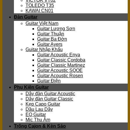
VICTOR VT02
TOLEDO T35
KAWAI CN01
Đàn Guitar
Guitar Việt Nam
Guitar Lương Sơn
Guitar Thuận
Guitar Ba Đờn
Guitar Ayers
Guitar Nhập Khẩu
Guitar Acoustic Enya
Guitar Classic Cordoba
Guitar Classic Martinez
Guitar Acoustic SQOE
Guitar Acoustic Rosen
Guitar Điện
Phụ Kiện Guitar
Dây đàn Guitar Acoustic
Dây đàn Guitar Classic
Kẹp Capo Guitar
Dầu Lau Dây
EQ Guitar
Mic Thu Âm
Trống Cajon & Kèn Sáo