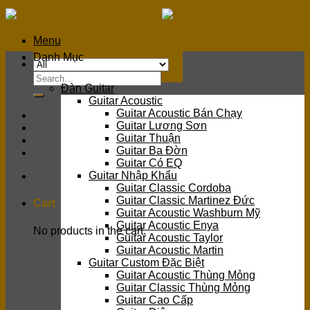
Skip
to
content
Menu
Danh Mục
Search
Đàn Guitar
for:
Guitar Acoustic
Guitar Acoustic Bán Chạy
Guitar Lương Sơn
Guitar Thuận
Guitar Ba Đờn
Guitar Có EQ
Guitar Nhập Khẩu
Guitar Classic Cordoba
Guitar Classic Martinez Đức
Cart
Guitar Acoustic Washburn Mỹ
Guitar Acoustic Enya
No products in the cart.
Guitar Acoustic Taylor
Guitar Acoustic Martin
Guitar Custom Đặc Biệt
Guitar Acoustic Thùng Mỏng
Guitar Classic Thùng Mỏng
Guitar Cao Cấp