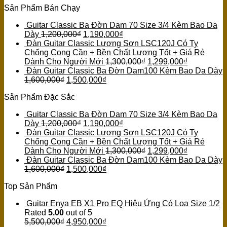
Sản Phẩm Bán Chạy
Guitar Classic Ba Đờn Dam 70 Size 3/4 Kèm Bao Da
Dày
1,200,000
₫
1,190,000
₫
Đàn Guitar Classic Lương Sơn LSC120J Có Ty
Chống Cong Cần + Bền Chất Lượng Tốt + Giá Rẻ
Dành Cho Người Mới
1,300,000
₫
1,299,000
₫
Đàn Guitar Classic Ba Đờn Dam100 Kèm Bao Da Dày
1,600,000
₫
1,500,000
₫
Sản Phẩm Đặc Sắc
Guitar Classic Ba Đờn Dam 70 Size 3/4 Kèm Bao Da
Dày
1,200,000
₫
1,190,000
₫
Đàn Guitar Classic Lương Sơn LSC120J Có Ty
Chống Cong Cần + Bền Chất Lượng Tốt + Giá Rẻ
Dành Cho Người Mới
1,300,000
₫
1,299,000
₫
Đàn Guitar Classic Ba Đờn Dam100 Kèm Bao Da Dày
1,600,000
₫
1,500,000
₫
Top Sản Phẩm
Guitar Enya EB X1 Pro EQ Hiệu Ứng Có Loa Size 1/2
Rated
5.00
out of 5
5,500,000
₫
4,950,000
₫