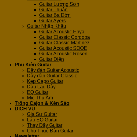
Guitar Lương Sơn
Guitar Thuận
Guitar Ba Đờn
Guitar Ayers
Guitar Nhập Khẩu
Guitar Acoustic Enya
Guitar Classic Cordoba
Guitar Classic Martinez
Guitar Acoustic SQOE
Guitar Acoustic Rosen
Guitar Điện
Phụ Kiện Guitar
Dây đàn Guitar Acoustic
Dây đàn Guitar Classic
Kẹp Capo Guitar
Dầu Lau Dây
EQ Guitar
Mic Thu Âm
Trống Cajon & Kèn Sáo
DỊCH VỤ
Gia Sư Guitar
Lắp EQ Guitar
Thay Dây Guitar
Cho Thuê Đàn Guitar
Newsletter