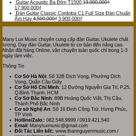
Guitar Acoustic Ba Đờn T1500
19,000,000
₫
17,900,000
₫
Đàn Guitar Classic Cordoba C1 Full Size Đàn Chuẩn
Âm Hay
4,500,000
₫
3,900,000
₫
Many Lux Music chuyên cung cấp đàn Guitar, Ukulele chất
lượng. Dạy đàn Guitar, Ukulele từ cơ bản đến nâng cao.
Nhận đặt hàng Online, vận chuyển toàn quốc chỉ trong 1-3
ngày làm việc.
Thông Tin
Cơ Sở Hà Nội
: Số 32B Dịch Vọng, Phường Dịch
Vọng, Quận Cầu Giấy
Cơ Sở Hồ Chí Minh
: 12 Đường Nguyễn Gia Trí, P.25,
Q.Bình Thạnh, HCM
Cơ Sở Bắc Ninh
: 89B Hoàng Quốc Việt, Thị Cầu,
Thành Phố Bắc Ninh
Cơ sở Nghệ An
: Số 16 Đinh Công Trứ, Hưng Phúc,
TP Vinh
Hotline/Zalo:
: 082.548.9999 / 0919.421.540
Email
: Manyluxmusic@gmail.com
Đối Tác Liên kết:
: www.thannguyenmusic.com /