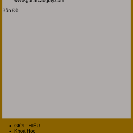
www.guitarcaugiay.com
Bản Đồ
GIỚI THIỆU
Khoá Học