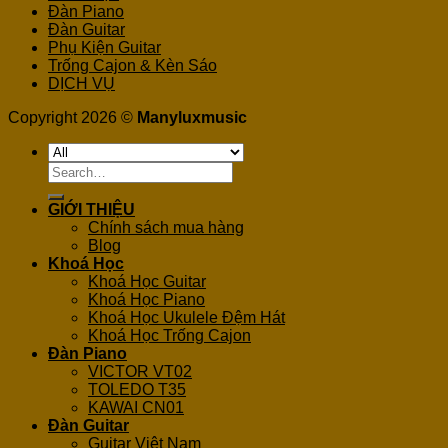
Đàn Piano
Đàn Guitar
Phụ Kiện Guitar
Trống Cajon & Kèn Sáo
DỊCH VỤ
Copyright 2026 ©
Manyluxmusic
Search
for:
GIỚI THIỆU
Chính sách mua hàng
Blog
Khoá Học
Khoá Học Guitar
Khoá Học Piano
Khoá Học Ukulele Đệm Hát
Khoá Học Trống Cajon
Đàn Piano
VICTOR VT02
TOLEDO T35
KAWAI CN01
Đàn Guitar
Guitar Việt Nam