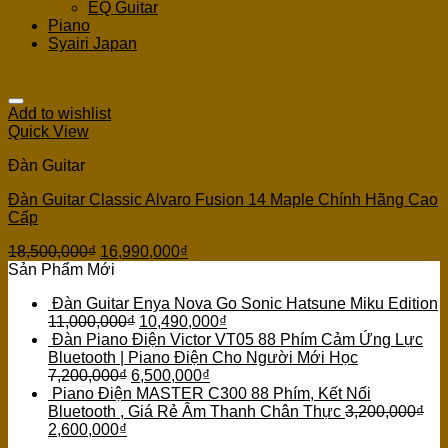
EQ Guitar
Piano
Syairi Japan
Add to wishlist
Quick View
Đàn Guitar
Đàn Guitar Classic Alvaro Fusion 14 Maple Chính Hãng Cao
Cấp
18,500,000
₫
16,990,000
₫
Sản Phẩm Mới
Đàn Guitar Enya Nova Go Sonic Hatsune Miku Edition
11,000,000
₫
10,490,000
₫
Đàn Piano Điện Victor VT05 88 Phím Cảm Ứng Lực
Bluetooth | Piano Điện Cho Người Mới Học
7,200,000
₫
6,500,000
₫
Piano Điện MASTER C300 88 Phím, Kết Nối
Bluetooth , Giá Rẻ Âm Thanh Chân Thực
3,200,000
₫
2,600,000
₫