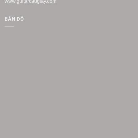
www.guitarcaugiay.com
BẢN ĐỒ