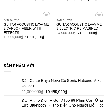
ĐÀN GUITAR
ĐÀN GUITAR
Add to
Add to
GUITAR ACOUSTIC LAVA ME
GUITAR ACOUSTIC LAVA ME
wishlist
wishlist
2 CARBON FIBER WITH
3 ELECTRIC REIMAGINED
EFFECTS
24,000,000
₫
24,500,000
₫
14,500,000
₫
15,000,000
₫
SẢN PHẨM MỚI
Đàn Guitar Enya Nova Go Sonic Hatsune Miku
Edition
10,490,000
₫
11,000,000
₫
Đàn Piano Điện Victor VT05 88 Phím Cảm Ứng
Lực Bluetooth | Piano Điện Cho Người Mới Học