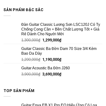
SẢN PHẨM ĐẶC SẮC
Đàn Guitar Classic Lương Sơn LSC120J Có Ty
Chống Cong Cần + Bền Chất Lượng Tốt + Giá
Rẻ Dành Cho Người Mới
1,299,000
₫
1,300,000
₫
Guitar Classic Ba Đờn Dam 70 Size 3/4 Kèm
Bao Da Dày
1,190,000
₫
1,200,000
₫
Guitar Acoustic Ba Đờn J260
3,690,000
₫
3,900,000
₫
TOP SẢN PHẨM
Guitar Enya EB X1 Pro EQ Hiệu Ứng Có Loa