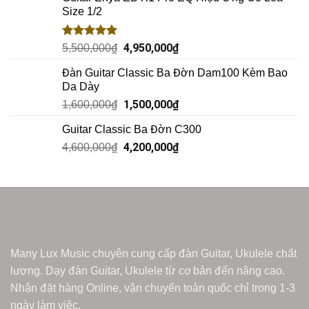
Size 1/2
Rated
5.00
4,950,000
₫
5,500,000
₫
out of 5
Đàn Guitar Classic Ba Đờn Dam100 Kèm Bao
Da Dày
1,500,000
₫
1,600,000
₫
Guitar Classic Ba Đờn C300
4,200,000
₫
4,600,000
₫
Many Lux Music chuyên cung cấp đàn Guitar, Ukulele chất
lượng. Dạy đàn Guitar, Ukulele từ cơ bản đến nâng cao.
Nhận đặt hàng Online, vận chuyển toàn quốc chỉ trong 1-3
ngày làm việc.