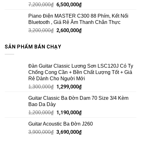
6,500,000
₫
7,200,000
₫
Piano Điện MASTER C300 88 Phím, Kết Nối
Bluetooth , Giá Rẻ Âm Thanh Chân Thực
2,600,000
₫
3,200,000
₫
SẢN PHẨM BÁN CHẠY
Đàn Guitar Classic Lương Sơn LSC120J Có Ty
Chống Cong Cần + Bền Chất Lượng Tốt + Giá
Rẻ Dành Cho Người Mới
1,299,000
₫
1,300,000
₫
Guitar Classic Ba Đờn Dam 70 Size 3/4 Kèm
Bao Da Dày
1,190,000
₫
1,200,000
₫
Guitar Acoustic Ba Đờn J260
3,690,000
₫
3,900,000
₫