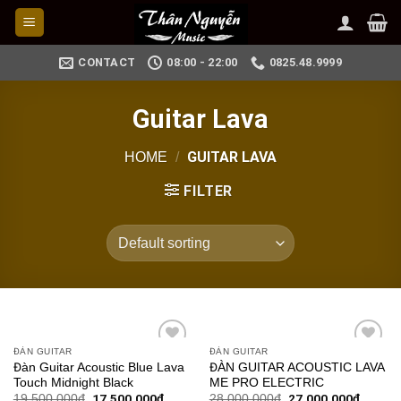
Skip
to
content
CONTACT
08:00 - 22:00
0825.48.9999
Guitar Lava
GUITAR LAVA
HOME
/
FILTER
ĐÀN GUITAR
ĐÀN GUITAR
Add to
Add to
Đàn Guitar Acoustic Blue Lava
ĐÀN GUITAR ACOUSTIC LAVA
wishlist
wishlist
Touch Midnight Black
ME PRO ELECTRIC
17,500,000
₫
27,000,000
₫
19,500,000
₫
28,000,000
₫