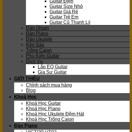
Guitar Điện
Guitar Size Nhỏ
Guitar Giá Rẻ
Guitar Trẻ Em
Guitar Cũ Thanh Lý
Đàn Organ
Đàn Piano
Đàn Ukulele
Kèn Sáo
Trống Cajon
Phụ Kiện Guitar
Dịch Vụ
Lắp EQ Guitar
Gia Sư Guitar
GIỚI THIỆU
Chính sách mua hàng
Blog
Khoá Học
Khoá Học Guitar
Khoá Học Piano
Khoá Học Ukulele Đệm Hát
Khoá Học Trống Cajon
Đàn Piano