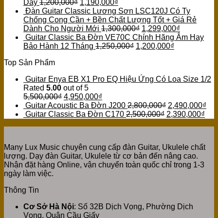
Dày
1,200,000
₫
1,190,000
₫
Đàn Guitar Classic Lương Sơn LSC120J Có Ty
Chống Cong Cần + Bền Chất Lượng Tốt + Giá Rẻ
Dành Cho Người Mới
1,300,000
₫
1,299,000
₫
Guitar Classic Ba Đờn VE70C Chính Hãng Âm Hay
Bảo Hành 12 Tháng
1,250,000
₫
1,200,000
₫
Top Sản Phẩm
Guitar Enya EB X1 Pro EQ Hiệu Ứng Có Loa Size 1/2
Rated
5.00
out of 5
5,500,000
₫
4,950,000
₫
Guitar Acoustic Ba Đờn J200
2,800,000
₫
2,490,000
₫
Guitar Classic Ba Đờn C170
2,500,000
₫
2,390,000
₫
Many Lux Music chuyên cung cấp đàn Guitar, Ukulele chất
lượng. Dạy đàn Guitar, Ukulele từ cơ bản đến nâng cao.
Nhận đặt hàng Online, vận chuyển toàn quốc chỉ trong 1-3
ngày làm việc.
Thông Tin
Cơ Sở Hà Nội
: Số 32B Dịch Vọng, Phường Dịch
Vọng, Quận Cầu Giấy