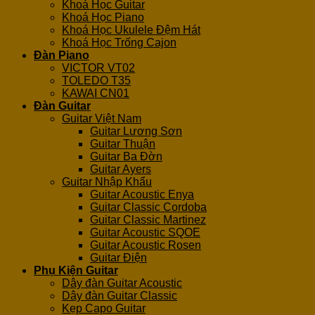
Khoá Học Guitar
Khoá Học Piano
Khoá Học Ukulele Đệm Hát
Khoá Học Trống Cajon
Đàn Piano
VICTOR VT02
TOLEDO T35
KAWAI CN01
Đàn Guitar
Guitar Việt Nam
Guitar Lương Sơn
Guitar Thuận
Guitar Ba Đờn
Guitar Ayers
Guitar Nhập Khẩu
Guitar Acoustic Enya
Guitar Classic Cordoba
Guitar Classic Martinez
Guitar Acoustic SQOE
Guitar Acoustic Rosen
Guitar Điện
Phụ Kiện Guitar
Dây đàn Guitar Acoustic
Dây đàn Guitar Classic
Kẹp Capo Guitar