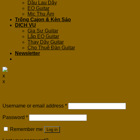
Dầu Lau Dây
EQ Guitar
Mic Thu Âm
Trống Cajon & Kèn Sáo
DỊCH VỤ
Gia Sư Guitar
Lắp EQ Guitar
Thay Dây Guitar
Cho Thuê Đàn Guitar
Newsletter
x
x
Login
Username or email address
*
Password
*
Remember me
Log in