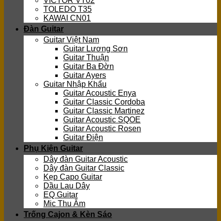
VICTOR VT02
TOLEDO T35
KAWAI CN01
Đàn Guitar
Guitar Việt Nam
Guitar Lương Sơn
Guitar Thuận
Guitar Ba Đờn
Guitar Ayers
Guitar Nhập Khẩu
Guitar Acoustic Enya
Guitar Classic Cordoba
Guitar Classic Martinez
Guitar Acoustic SQOE
Guitar Acoustic Rosen
Guitar Điện
Phụ Kiện Guitar
Dây đàn Guitar Acoustic
Dây đàn Guitar Classic
Kẹp Capo Guitar
Dầu Lau Dây
EQ Guitar
Mic Thu Âm
Trống Cajon & Kèn Sáo