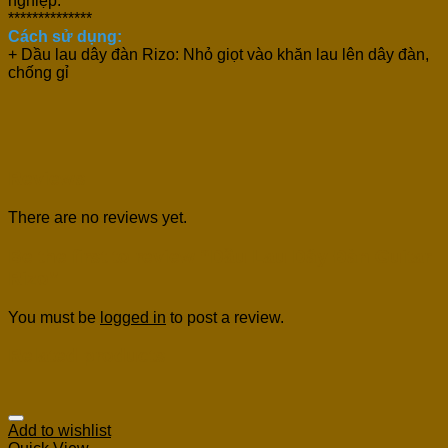
nghiệp.
**************
Cách sử dụng:
+ Dầu lau dây đàn Rizo: Nhỏ giọt vào khăn lau lên dây đàn,
chống gỉ
Reviews
There are no reviews yet.
Be the first to review “Dầu Lau Dây Đàn Guitar
Rizo”
You must be
logged in
to post a review.
Related products
Add to wishlist