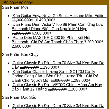
150,000
₫
80,000
₫
Sản Phẩm Mới
Đàn Guitar Enya Nova Go Sonic Hatsune Miku Edition
11,000,000
₫
10,490,000
₫
Đàn Piano Điện Victor VT05 88 Phím Cảm Ứng Lực
Bluetooth | Piano Điện Cho Người Mới Học
7,200,000
₫
6,500,000
₫
Piano Điện MASTER C300 88 Phím, Kết Nối
Bluetooth , Giá Rẻ Âm Thanh Chân Thực
3,200,000
₫
2,600,000
₫
Sản Phẩm Bán Chạy
Guitar Classic Ba Đờn Dam 70 Size 3/4 Kèm Bao Da
Dày
1,200,000
₫
1,190,000
₫
Đàn Guitar Classic Lương Sơn LSC120J Có Ty
Chống Cong Cần + Bền Chất Lượng Tốt + Giá Rẻ
Dành Cho Người Mới
1,300,000
₫
1,299,000
₫
Guitar Classic Ba Đờn VE70C Chính Hãng Âm Hay
Bảo Hành 12 Tháng
1,250,000
₫
1,200,000
₫
Sản Phẩm Đặc Sắc
Guitar Classic Ba Đờn Dam 70 Size 3/4 Kèm Bao Da