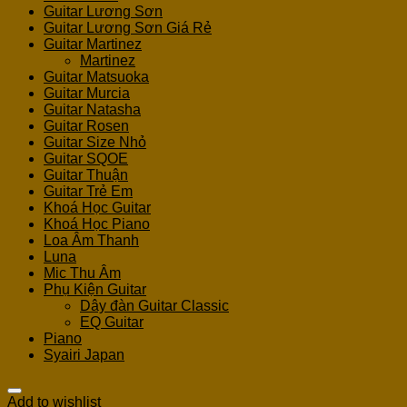
Guitar Lương Sơn
Guitar Lương Sơn Giá Rẻ
Guitar Martinez
Martinez
Guitar Matsuoka
Guitar Murcia
Guitar Natasha
Guitar Rosen
Guitar Size Nhỏ
Guitar SQOE
Guitar Thuận
Guitar Trẻ Em
Khoá Học Guitar
Khoá Học Piano
Loa Âm Thanh
Luna
Mic Thu Âm
Phụ Kiện Guitar
Dây đàn Guitar Classic
EQ Guitar
Piano
Syairi Japan
Add to wishlist