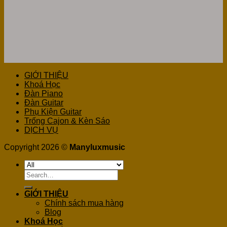
GIỚI THIỆU
Khoá Học
Đàn Piano
Đàn Guitar
Phụ Kiện Guitar
Trống Cajon & Kèn Sáo
DỊCH VỤ
Copyright 2026 ©
Manyluxmusic
Search
for:
GIỚI THIỆU
Chính sách mua hàng
Blog
Khoá Học