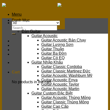
Skip
to
content
Menu
Danh Mục
Search
Đàn Guitar
for:
Guitar Acoustic
Guitar Acoustic Bán Chạy
Guitar Lương Sơn
Guitar Thuận
Guitar Ba Đờn
Guitar Có EQ
Guitar Nhập Khẩu
Guitar Classic Cordoba
Guitar Classic Martinez Đức
Cart
Guitar Acoustic Washburn Mỹ
Guitar Acoustic Enya
No products in the cart.
Guitar Acoustic Taylor
Guitar Acoustic Martin
Guitar Custom Đặc Biệt
Guitar Acoustic Thùng Mỏng
Guitar Classic Thùng Mỏng
Guitar Cao Cấp