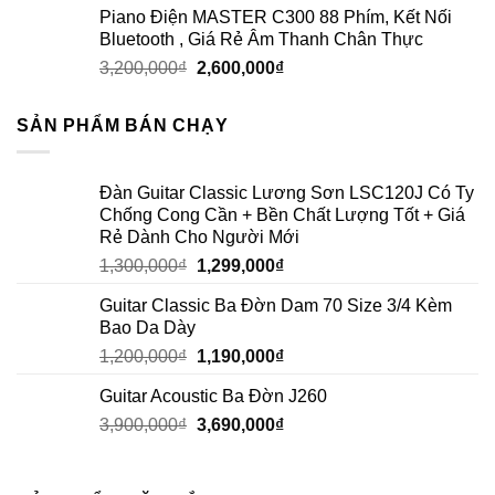
Piano Điện MASTER C300 88 Phím, Kết Nối
Bluetooth , Giá Rẻ Âm Thanh Chân Thực
3,200,000
₫
2,600,000
₫
SẢN PHẨM BÁN CHẠY
Đàn Guitar Classic Lương Sơn LSC120J Có Ty
Chống Cong Cần + Bền Chất Lượng Tốt + Giá
Rẻ Dành Cho Người Mới
1,300,000
₫
1,299,000
₫
Guitar Classic Ba Đờn Dam 70 Size 3/4 Kèm
Bao Da Dày
1,200,000
₫
1,190,000
₫
Guitar Acoustic Ba Đờn J260
3,900,000
₫
3,690,000
₫