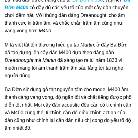
Đờn M400
có đầy đủ các yếu tố của một cây đàn chuyên
chơi đệm hát. Với thùng đàn dáng Dreanought cho âm
thanh cực kì trầm ấm, và chắc chắn trầm ấm cũng như
vang vọng hơn
M400
.
M là viết tắt tên thương hiệu guitar
Martin
, ở đây Ba Đờn
đã tạo dựng lên cây đàn M400 dựa theo dáng đàn
Dreadnought
mà
Martin
đã sáng tạo ra từ năm 1833 vì
muốn mang tói âm thanh trấm ấm sâu lắng tới tai nghe
người dùng.
Ba Đờn sử dụng gỗ thịt nguyên tấm cho model M400 âm
thanh càng vang vọng, độ ngân tốt và chất tiếng được phô
diễn tốt nhất. Mọi cây đàn acoustic đều cần có ti chỉnh cần
và M400 cũng thế, ti chỉnh cần để điều chỉnh action của
đàn cũng như chỉnh lại cần đàn nếu chị cong do yếu tố độ
ẩm nhiệt độ.