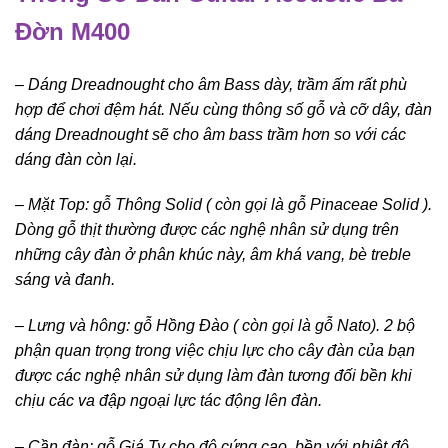
Đờn M400
– D
áng Dreadnought cho âm Bass dày, trầm ấm rất phù
hợp để chơi đệm hát. Nếu cùng thông số gỗ và cỡ dây, đàn
dáng Dreadnought sẽ cho âm bass trầm hơn so với các
dáng đàn còn lại.
– Mặt Top: gỗ Thông Solid ( còn gọi là gỗ Pinaceae Solid ).
Dòng gỗ thịt thường được các nghệ nhân sử dụng trên
những cây đàn ở phân khúc này, âm khá vang, bè treble
sáng và đanh.
– Lưng và hông: gỗ Hồng Đào ( còn gọi là gỗ Nato). 2 bộ
phận quan trọng trong việc chịu lực cho cây đàn của bạn
được các nghệ nhân sử dụng làm đàn tương đối bền khi
chịu các va đập ngoại lực tác động lên đàn.
– Cần đàn: gỗ Giá Ty cho độ cứng cao, bền với nhiệt độ