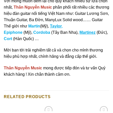
Với mong muốn đem lại cho quý khách nhiều sự lựa chọn
nhất,
Thân Nguyễn Music
phân phối rất nhiều các thương
hiệu đàn guitar nổi tiếng Việt Nam như: Guitar Lương Sơn,
Thuận Guitar, Ba Đờn, ManyLux Solid wood…… Guitar
Thế giới như
Martin
(Mỹ),
Taylor
,
Epiphone
(Mỹ),
Cordoba
(Tây Ban Nha),
Martinez
(Đức),
Cort
(Hàn Quốc) …
Mời bạn tới trải nghiệm tất cả và chọn cho mình thương
hiệu phù hợp nhất, chính hãng và đẳng cấp thế giới.
Thân Nguyễn Music
mong được tiếp đón và tư vấn Quý
khách hàng ! Xin chân thành cảm ơn.
RELATED PRODUCTS