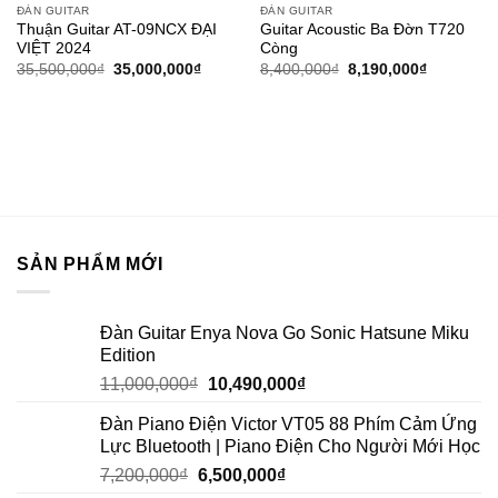
ĐÀN GUITAR
ĐÀN GUITAR
Add to
Add to
Thuận Guitar AT-09NCX ĐẠI
Guitar Acoustic Ba Đờn T720
wishlist
wishlist
VIỆT 2024
Còng
35,500,000
₫
35,000,000
₫
8,400,000
₫
8,190,000
₫
SẢN PHẨM MỚI
Đàn Guitar Enya Nova Go Sonic Hatsune Miku
Edition
11,000,000
₫
10,490,000
₫
Đàn Piano Điện Victor VT05 88 Phím Cảm Ứng
Lực Bluetooth | Piano Điện Cho Người Mới Học
7,200,000
₫
6,500,000
₫