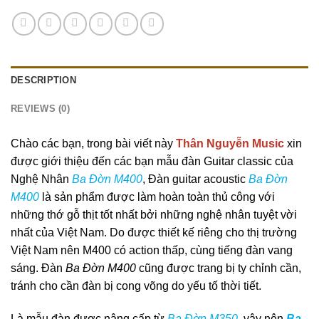
DESCRIPTION
REVIEWS (0)
Chào các bạn, trong bài viết này
Thân Nguyễn Music
xin
được giới thiệu đến các bạn mẫu đàn Guitar classic của
Nghệ Nhân
Ba Đờn M400
, Đàn guitar acoustic
Ba Đờn
M400
là sản phẩm được làm hoàn toàn thủ công với
những thớ gỗ thịt tốt nhất bởi những nghệ nhân tuyệt vời
nhất của Việt Nam. Do được thiết kế riêng cho thị trường
Việt Nam nên M400
có action thấp, cùng tiếng đàn vang
sáng. Đàn
Ba Đờn M400
cũng được trang bị ty chỉnh cần,
tránh cho cần đàn bị cong võng do yếu tố thời tiết.
Là mẫu đàn được nâng cấp từ
Ba Đờn M350
, vậy nên
Ba