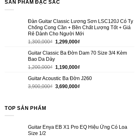
SẢN PHẨM ĐẶC SẮC
Đàn Guitar Classic Lương Sơn LSC120J Có Ty
Chống Cong Cần + Bền Chất Lượng Tốt + Giá
Rẻ Dành Cho Người Mới
1,300,000
₫
1,299,000
₫
Guitar Classic Ba Đờn Dam 70 Size 3/4 Kèm
Bao Da Dày
1,200,000
₫
1,190,000
₫
Guitar Acoustic Ba Đờn J260
3,900,000
₫
3,690,000
₫
TOP SẢN PHẨM
Guitar Enya EB X1 Pro EQ Hiệu Ứng Có Loa
Size 1/2