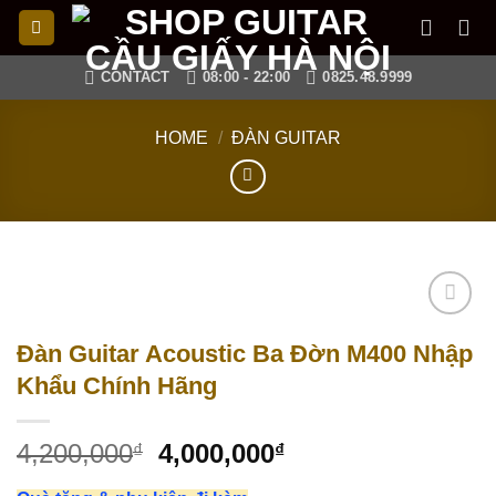
Skip
to
content
CONTACT
08:00 - 22:00
0825.48.9999
HOME
/
ĐÀN GUITAR
Add to
Đàn Guitar Acoustic Ba Đờn M400 Nhập
wishlist
Khẩu Chính Hãng
4,200,000
4,000,000
₫
₫