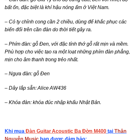
bất ổn, đặc biệt là khí hậu nóng ẩm ở Việt Nam.
– Có ty chỉnh cong cần 2 chiều, dùng để khắc phục các
biến đổi trên cần đàn do thời tiết gây ra.
– Phím đàn: gỗ Đen, với đặc tính thớ gỗ rất mịn và mềm.
Phù hợp cho việc tạo ra một loạt những phím đàn phẳng,
mịn cho âm thanh trong trẻo nhất.
– Ngựa đàn: gỗ Đen
– Dây lắp sẵn: Alice AW436
– Khóa đàn: khóa đúc nhập khẩu Nhật Bản.
Khi mua
Đàn Guitar Acoustic Ba Đờn M400
tại
Thân
Nguyễn Music
bạn được đảm bảo: