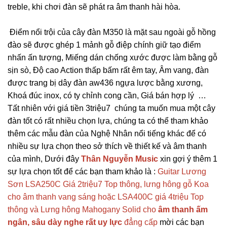
treble, khi chơi đàn sẽ phát ra âm thanh hài hòa.
Điểm nổi trội của cây đàn M350 là mặt sau ngoài gỗ hồng
đào sẽ được ghép 1 mảnh gỗ điệp chính giữ tạo điểm
nhấn ấn tượng, Miếng dán chống xước được làm bằng gỗ
sịn sò, Độ cao Action thấp bấm rất êm tay, Âm vang, đàn
được trang bị dây đàn aw436 ngựa lược bằng xương,
Khoá đúc inox, có ty chỉnh cong cần, Giá bán hợp lý …
Tất nhiên với giá tiền 3triệu7 chúng ta muốn mua một cây
đàn tốt có rất nhiều chọn lựa, chúng ta có thể tham khảo
thêm các mẫu đàn của Nghệ Nhân nổi tiếng khác để có
nhiều sự lựa chọn theo sở thích về thiết kế và âm thanh
của mình, Dưới đây
Thân Nguyễn Music
xin gợi ý thêm 1
sự lựa chọn tốt để các bạn tham khảo là :
Guitar Lương
Sơn LSA250C Giá 2triệu7 Top thông, lưng hông gỗ Koa
cho âm thanh vang sáng hoặc LSA400C giá 4triệu Top
thông và Lưng hông Mahogany Solid cho
âm thanh ấm
ngân, sâu dày nghe rất uy lực
đẳng cấp
mời các bạn