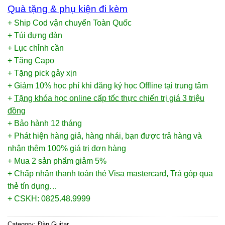
Quà tặng & phụ kiện đi kèm
+ Ship Cod vận chuyển Toàn Quốc
+ Túi đựng đàn
+ Lục chỉnh cần
+ Tặng Capo
+ Tặng pick gảy xịn
+ Giảm 10% học phí khi đăng ký học Offline tại trung tâm
+
Tặng khóa học online cấp tốc thực chiến trị giá 3 triệu
đồng
+ Bảo hành 12 tháng
+ Phát hiện hàng giả, hàng nhái, bạn được trả hàng và
nhận thêm 100% giá trị đơn hàng
+ Mua 2 sản phẩm giảm 5%
+ Chấp nhận thanh toán thẻ Visa mastercard, Trả góp qua
thẻ tín dụng…
+ CSKH: 0825.48.9999
Category:
Đàn Guitar