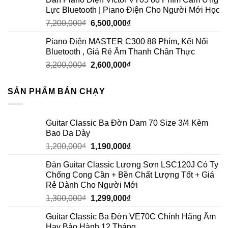
Lực Bluetooth | Piano Điện Cho Người Mới Học
7,200,000
₫
6,500,000
₫
Piano Điện MASTER C300 88 Phím, Kết Nối
Bluetooth , Giá Rẻ Âm Thanh Chân Thực
3,200,000
₫
2,600,000
₫
SẢN PHẨM BÁN CHẠY
Guitar Classic Ba Đờn Dam 70 Size 3/4 Kèm
Bao Da Dày
1,200,000
₫
1,190,000
₫
Đàn Guitar Classic Lương Sơn LSC120J Có Ty
Chống Cong Cần + Bền Chất Lượng Tốt + Giá
Rẻ Dành Cho Người Mới
1,300,000
₫
1,299,000
₫
Guitar Classic Ba Đờn VE70C Chính Hãng Âm
Hay Bảo Hành 12 Tháng