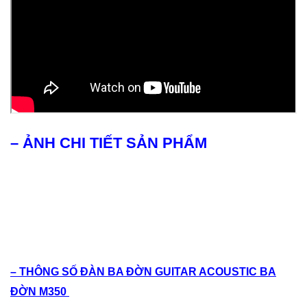
– ẢNH CHI TIẾT SẢN PHẨM
– THÔNG SỐ ĐÀN BA ĐỜN GUITAR ACOUSTIC BA
ĐỜN M350