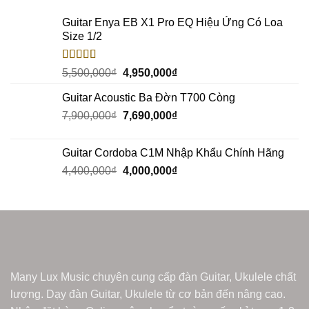
Guitar Enya EB X1 Pro EQ Hiệu Ứng Có Loa
Size 1/2
Rated
5.00
5,500,000
₫
4,950,000
₫
out of 5
Guitar Acoustic Ba Đờn T700 Còng
7,900,000
₫
7,690,000
₫
Guitar Cordoba C1M Nhập Khẩu Chính Hãng
4,400,000
₫
4,000,000
₫
Many Lux Music chuyên cung cấp đàn Guitar, Ukulele chất
lượng. Dạy đàn Guitar, Ukulele từ cơ bản đến nâng cao.