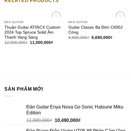
RELATED PRODUCTS
ĐÀN GUITAR
ĐÀN GUITAR
Add to
Add to
Thuận Guitar AT05CX Custom
Guitar Classic Ba Đờn C600J
wishlist
wishlist
2024 Top Spruce Solid Âm
Còng
Thanh Vang Sáng
6,900,000
₫
6,690,000
₫
12,000,000
₫
11,000,000
₫
SẢN PHẨM MỚI
Đàn Guitar Enya Nova Go Sonic Hatsune Miku
Edition
11,000,000
₫
10,490,000
₫
Đàn Piano Điện Victor VT05 88 Phím Cảm Ứng