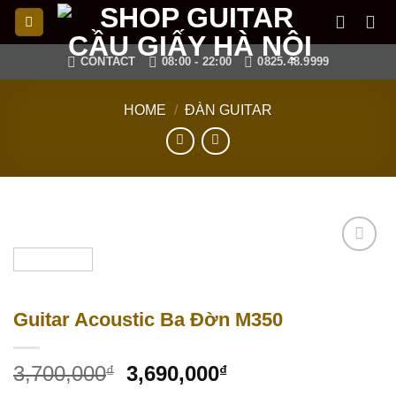
Skip
to
content
CONTACT
08:00 - 22:00
0825.48.9999
HOME
/
ĐÀN GUITAR
Add to
wishlist
Guitar Acoustic Ba Đờn M350
3,700,000
3,690,000
₫
₫