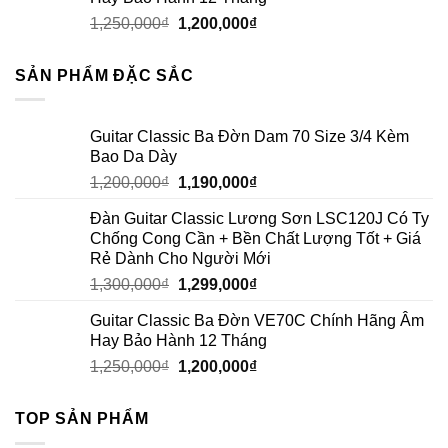
1,250,000
₫
1,200,000
₫
SẢN PHẨM ĐẶC SẮC
Guitar Classic Ba Đờn Dam 70 Size 3/4 Kèm
Bao Da Dày
1,200,000
₫
1,190,000
₫
Đàn Guitar Classic Lương Sơn LSC120J Có Ty
Chống Cong Cần + Bền Chất Lượng Tốt + Giá
Rẻ Dành Cho Người Mới
1,300,000
₫
1,299,000
₫
Guitar Classic Ba Đờn VE70C Chính Hãng Âm
Hay Bảo Hành 12 Tháng
1,250,000
₫
1,200,000
₫
TOP SẢN PHẨM