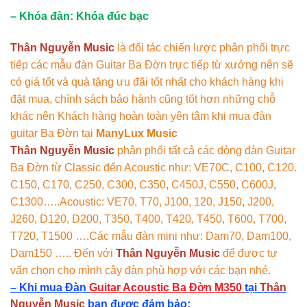
– Khóa đàn: Khóa đúc bạc
Thân Nguyễn Music
là đối tác chiến lược phân phối trực
tiếp các mẫu đàn Guitar Ba Đờn trực tiếp từ xưởng nên sẽ
có giá tốt và quà tặng ưu đãi tốt nhất cho khách hàng khi
đặt mua, chính sách bảo hành cũng tốt hơn những chỗ
khác nên Khách hàng hoàn toàn yên tâm khi mua đàn
guitar Ba Đờn tại
ManyLux Music
Thân Nguyễn Music
phân phối tất cả các dòng đàn Guitar
Ba Đờn từ Classic đến Acoustic như: VE70C, C100, C120.
C150, C170, C250, C300, C350, C450J, C550, C600J,
C1300…..Acoustic: VE70, T70, J100, 120, J150, J200,
J260, D120, D200, T350, T400, T420, T450, T600, T700,
T720, T1500 ….Các mẫu đàn mini như: Dam70, Dam100,
Dam150 ….. Đến với
Thân Nguyễn Music
để được tư
vấn chọn cho mình cây đàn phù hợp với các bạn nhé.
– Khi mua Đàn
Guitar Acoustic Ba Đờn M350
tại
Thân
Nguyễn Music
bạn được đảm bảo: