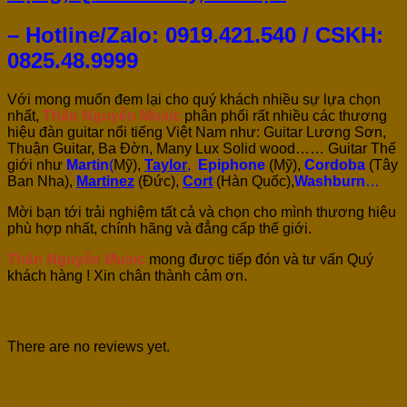
– Hotline/Zalo: 0919.421.540 / CSKH:
0825.48.9999
Với mong muốn đem lại cho quý khách nhiều sự lựa chọn
nhất,
Thân Nguyễn Music
phân phối rất nhiều các thương
hiệu đàn guitar nổi tiếng Việt Nam như: Guitar Lương Sơn,
Thuận Guitar, Ba Đờn, Many Lux Solid wood…… Guitar Thế
giới như
Martin
(
Mỹ),
Taylor
,
Epiphone
(Mỹ),
Cordoba
(Tây
Ban Nha),
Martinez
(Đức),
Cort
(Hàn Quốc),
Washburn
…
Mời bạn tới trải nghiệm tất cả và chọn cho mình thương hiệu
phù hợp nhất, chính hãng và đẳng cấp thế giới.
Thân Nguyễn Music
mong được tiếp đón và tư vấn Quý
khách hàng ! Xin chân thành cảm ơn.
Reviews
There are no reviews yet.
Be the first to review “Đàn Guitar Classic
Lương Sơn LSC250 Âm Hay Bấm Êm, Có Ty