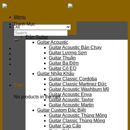
Skip
to
content
Menu
Danh Mục
Search
Đàn Guitar
for:
Guitar Acoustic
Guitar Acoustic Bán Chạy
Guitar Lương Sơn
Guitar Thuận
Guitar Ba Đờn
Guitar Có EQ
Guitar Nhập Khẩu
Guitar Classic Cordoba
Guitar Classic Martinez Đức
Cart
Guitar Acoustic Washburn Mỹ
Guitar Acoustic Enya
No products in the cart.
Guitar Acoustic Taylor
Guitar Acoustic Martin
Guitar Custom Đặc Biệt
Guitar Acoustic Thùng Mỏng
Guitar Classic Thùng Mỏng
Guitar Cao Cấp