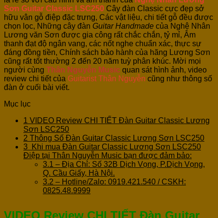
Sơn Guitar Classic LSC250
Cây đàn Classic cực đẹp sở
hữu vân gỗ điệp đặc trưng, Các vật liệu, chi tiết gỗ đều được
chọn lọc,
Những cây đàn
Guitar Handmade
của Nghệ Nhân
Lương văn Sơn được gia công rất chắc chắn, tỷ mỉ, Âm
thanh đạt độ ngân vang, các nốt nghe chuẩn xác, thực sự
đáng đồng tiền, Chính sách bảo hành của hãng Lương Sơn
cũng rất tốt thường 2 đến 20 năm tuỳ phân khúc. Mời mọi
người cùng
Thân Nguyễn Music
quan sát hình ảnh, video
review chi tiết của
Guitarist Thân Nguyễn
cũng như thông số
đàn ở cuối bài viết.
Mục lục
1
VIDEO Review CHI TIẾT Đàn Guitar Classic Lương
Sơn LSC250
2
Thông Số Đàn Guitar Classic Lương Sơn LSC250
3
Khi mua Đàn Guitar Classic Lương Sơn LSC250
Điệp tại Thân Nguyễn Music bạn được đảm bảo:
3.1
– Địa Chỉ: Số 32B Dịch Vọng, P.Dịch Vọng,
Q. Cầu Giấy, Hà Nội.
3.2
– Hotline/Zalo: 0919.421.540 / CSKH:
0825.48.9999
VIDEO Review CHI TIẾT Đàn Guitar