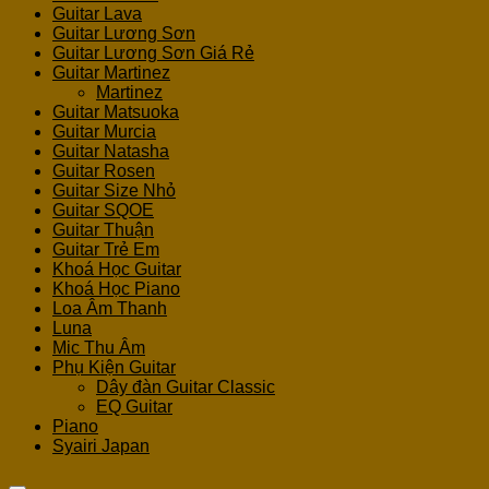
Guitar Lava
Guitar Lương Sơn
Guitar Lương Sơn Giá Rẻ
Guitar Martinez
Martinez
Guitar Matsuoka
Guitar Murcia
Guitar Natasha
Guitar Rosen
Guitar Size Nhỏ
Guitar SQOE
Guitar Thuận
Guitar Trẻ Em
Khoá Học Guitar
Khoá Học Piano
Loa Âm Thanh
Luna
Mic Thu Âm
Phụ Kiện Guitar
Dây đàn Guitar Classic
EQ Guitar
Piano
Syairi Japan