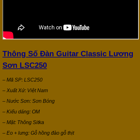
Thông Số Đàn Guitar Classic Lương
Sơn LSC250
– Mã SP: LSC250
– Xuất Xứ: Việt Nam
– Nước Sơn: Sơn Bóng
– Kiểu dáng: OM
– Mặt: Thông Sitka
– Eo + lưng: Gỗ hồng đào gỗ thịt