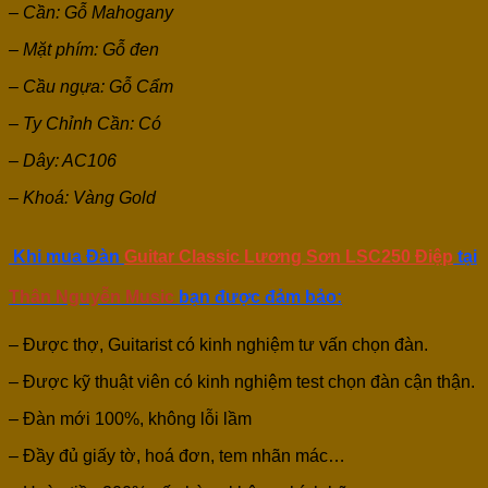
– Cần: Gỗ Mahogany
– Mặt phím: Gỗ đen
– Cầu ngựa: Gỗ Cẩm
– Ty Chỉnh Cần: Có
– Dây: AC106
– Khoá: Vàng Gold
Khi mua Đàn
Guitar Classic Lương Sơn
LSC250 Điệp
tại
Thân Nguyễn Music
bạn được đảm bảo:
– Được thợ, Guitarist có kinh nghiệm tư vấn chọn đàn.
– Được kỹ thuật viên có kinh nghiệm test chọn đàn cận thận.
– Đàn mới 100%, không lỗi lầm
– Đầy đủ giấy tờ, hoá đơn, tem nhãn mác…