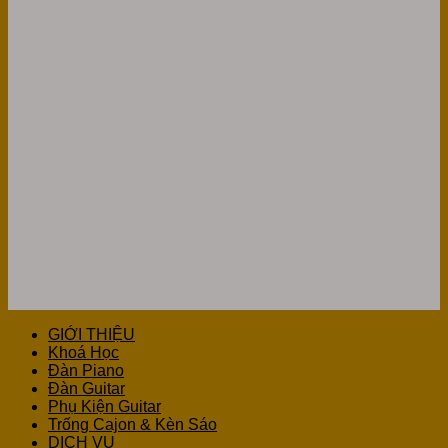
GIỚI THIỆU
Khoá Học
Đàn Piano
Đàn Guitar
Phụ Kiện Guitar
Trống Cajon & Kèn Sáo
DỊCH VỤ