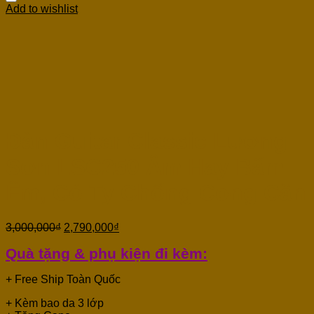
Add to wishlist
Đàn Guitar Classic Lương
Sơn LSC250 Âm Hay Bấm
Êm, Có Ty Chống Cong Cần
3,000,000
₫
2,790,000
₫
Quà tặng & phụ kiện đi kèm:
+ Free Ship Toàn Quốc
+ Kèm bao da 3 lớp