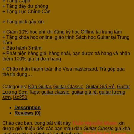
+ Tặng Capo
+ Tặng dây dự phòng
+ Tặng Lục Chỉnh Cần
+ Tặng pick gảy xịn
+ Giảm 10% học phí khi đăng ký học Offline tại trung tâm
+ Tặng khóa học online, giáo trình Sách học Guitar tại Trung
Tâm
+ Bảo hành 3 năm
+ Phát hiện hàng giả, hàng nhái, bạn được trả hàng và nhận
thêm 100% giá trị đơn hàng
+ Chấp nhận thanh toán thẻ Visa mastercard, Trả góp qua
thẻ tín dụng…
Categories:
Đàn Guitar
,
Guitar Classic
,
Guitar Giá Rẻ
,
Guitar
Lương Sơn
Tags:
guitar classic
,
guitar giá rẻ
,
guitar lương
sơn
,
lsc250
Description
Reviews (0)
Chào các bạn, trong bài viết này
Thân Nguyễn Music
xin
được giới thiệu đến các bạn mẫu đàn
Guitar Classic
giá khá
là rẻ so với cấu hình và âm thanh của
Nghệ Nhân Lương