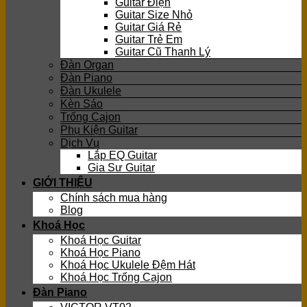
Guitar Điện
Guitar Size Nhỏ
Guitar Giá Rẻ
Guitar Trẻ Em
Guitar Cũ Thanh Lý
Đàn Organ
Đàn Piano
Đàn Ukulele
Kèn Sáo
Trống Cajon
Phụ Kiện Guitar
Dịch Vụ
Lắp EQ Guitar
Gia Sư Guitar
GIỚI THIỆU
Chính sách mua hàng
Blog
Khoá Học
Khoá Học Guitar
Khoá Học Piano
Khoá Học Ukulele Đệm Hát
Khoá Học Trống Cajon
Đàn Piano