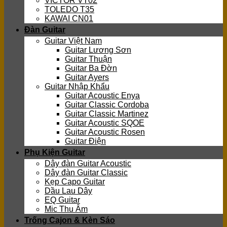
VICTOR VT02
TOLEDO T35
KAWAI CN01
Đàn Guitar
Guitar Việt Nam
Guitar Lương Sơn
Guitar Thuận
Guitar Ba Đờn
Guitar Ayers
Guitar Nhập Khẩu
Guitar Acoustic Enya
Guitar Classic Cordoba
Guitar Classic Martinez
Guitar Acoustic SQOE
Guitar Acoustic Rosen
Guitar Điện
Phụ Kiện Guitar
Dây đàn Guitar Acoustic
Dây đàn Guitar Classic
Kẹp Capo Guitar
Dầu Lau Dây
EQ Guitar
Mic Thu Âm
Trống Cajon & Kèn Sáo