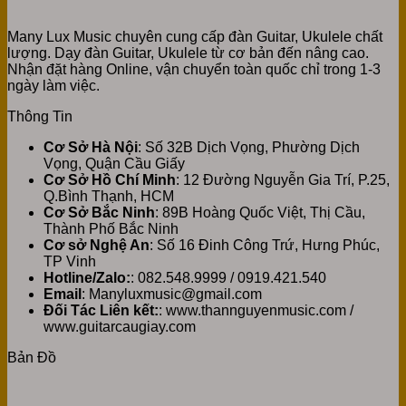
Many Lux Music chuyên cung cấp đàn Guitar, Ukulele chất
lượng. Dạy đàn Guitar, Ukulele từ cơ bản đến nâng cao.
Nhận đặt hàng Online, vận chuyển toàn quốc chỉ trong 1-3
ngày làm việc.
Thông Tin
Cơ Sở Hà Nội
: Số 32B Dịch Vọng, Phường Dịch
Vọng, Quận Cầu Giấy
Cơ Sở Hồ Chí Minh
: 12 Đường Nguyễn Gia Trí, P.25,
Q.Bình Thạnh, HCM
Cơ Sở Bắc Ninh
: 89B Hoàng Quốc Việt, Thị Cầu,
Thành Phố Bắc Ninh
Cơ sở Nghệ An
: Số 16 Đinh Công Trứ, Hưng Phúc,
TP Vinh
Hotline/Zalo:
: 082.548.9999 / 0919.421.540
Email
: Manyluxmusic@gmail.com
Đối Tác Liên kết:
: www.thannguyenmusic.com /
www.guitarcaugiay.com
Bản Đồ