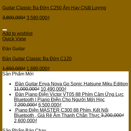
Guitar Classic Ba Đờn C250 Âm Hay Chất Lượng
3,800,000
₫
3,590,000
₫
Add to wishlist
Quick View
Đàn Guitar
Đàn Guitar Classic Ba Đờn C120
1,850,000
₫
1,690,000
₫
Sản Phẩm Mới
Đàn Guitar Enya Nova Go Sonic Hatsune Miku Edition
11,000,000
₫
10,490,000
₫
Đàn Piano Điện Victor VT05 88 Phím Cảm Ứng Lực
Bluetooth | Piano Điện Cho Người Mới Học
7,200,000
₫
6,500,000
₫
Piano Điện MASTER C300 88 Phím, Kết Nối
Bluetooth , Giá Rẻ Âm Thanh Chân Thực
3,200,000
₫
2,600,000
₫
Sản Phẩm Bán Chạy