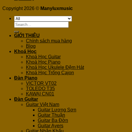
Copyright 2026 ©
Manyluxmusic
Search
for:
GIỚI THIỆU
Chính sách mua hàng
Blog
Khoá Học
Khoá Học Guitar
Khoá Học Piano
Khoá Học Ukulele Đệm Hát
Khoá Học Trống Cajon
Đàn Piano
VICTOR VT02
TOLEDO T35
KAWAI CN01
Đàn Guitar
Guitar Việt Nam
Guitar Lương Sơn
Guitar Thuận
Guitar Ba Đờn
Guitar Ayers
Guitar Nhập Khẩu