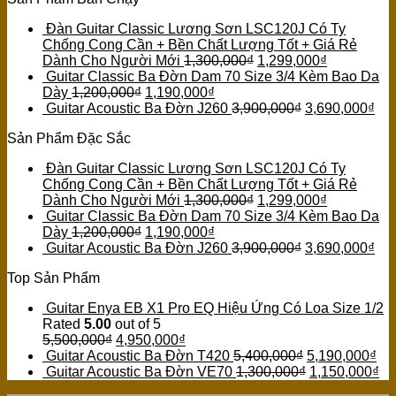
Đàn Guitar Classic Lương Sơn LSC120J Có Ty
Chống Cong Cần + Bền Chất Lượng Tốt + Giá Rẻ
Dành Cho Người Mới
1,300,000
₫
1,299,000
₫
Guitar Classic Ba Đờn Dam 70 Size 3/4 Kèm Bao Da
Dày
1,200,000
₫
1,190,000
₫
Guitar Acoustic Ba Đờn J260
3,900,000
₫
3,690,000
₫
Sản Phẩm Đặc Sắc
Đàn Guitar Classic Lương Sơn LSC120J Có Ty
Chống Cong Cần + Bền Chất Lượng Tốt + Giá Rẻ
Dành Cho Người Mới
1,300,000
₫
1,299,000
₫
Guitar Classic Ba Đờn Dam 70 Size 3/4 Kèm Bao Da
Dày
1,200,000
₫
1,190,000
₫
Guitar Acoustic Ba Đờn J260
3,900,000
₫
3,690,000
₫
Top Sản Phẩm
Guitar Enya EB X1 Pro EQ Hiệu Ứng Có Loa Size 1/2
Rated
5.00
out of 5
5,500,000
₫
4,950,000
₫
Guitar Acoustic Ba Đờn T420
5,400,000
₫
5,190,000
₫
Guitar Acoustic Ba Đờn VE70
1,300,000
₫
1,150,000
₫