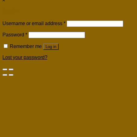
Login
Username or email address
*
Password
*
Remember me
Log in
Lost your password?