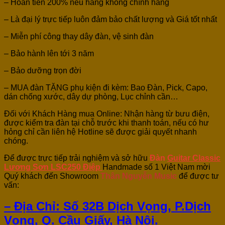
– Hoàn tiền 200% nếu hàng không chính hãng
– Là đại lý trực tiếp luôn đảm bảo chất lượng và Giá tốt nhất
– Miễn phí công thay dây đàn, vệ sinh đàn
– Bảo hành lên tới 3 năm
– Bảo dưỡng trọn đời
– MUA đàn TẶNG phụ kiện đi kèm: Bao Đàn, Pick, Capo,
dán chống xước, dây dự phòng, Lục chỉnh cần…
Đối với Khách Hàng mua Online: Nhận hàng từ bưu điện,
được kiểm tra đàn tại chỗ trước khi thanh toán, nếu có hư
hỏng chỉ cần liên hệ Hotline sẽ được giải quyết nhanh
chóng.
Để được trực tiếp trải nghiệm và sở hữu
Đàn
Guitar Classic
Lương Sơn
LSC250 Điệp
Handmade số 1 Việt Nam mời
Quý khách đến Showroom
Thân Nguyễn Music
để được tư
vấn:
– Địa Chỉ: Số 32B Dịch Vọng, P.Dịch
Vọng, Q. Cầu Giấy, Hà Nội.