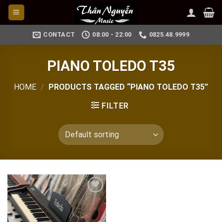
Skip
to
content
CONTACT
08:00 - 22:00
0825.48.9999
PIANO TOLEDO T35
HOME
/
PRODUCTS TAGGED “PIANO TOLEDO T35”
FILTER
Add to
wishlist