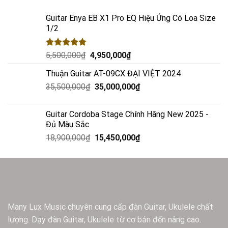
Guitar Enya EB X1 Pro EQ Hiệu Ứng Có Loa Size
1/2
Rated
5.00
5,500,000
₫
4,950,000
₫
out of 5
Thuận Guitar AT-09CX ĐẠI VIỆT 2024
35,500,000
₫
35,000,000
₫
Guitar Cordoba Stage Chính Hãng New 2025 -
Đủ Màu Sắc
18,900,000
₫
15,450,000
₫
Many Lux Music chuyên cung cấp đàn Guitar, Ukulele chất
lượng. Dạy đàn Guitar, Ukulele từ cơ bản đến nâng cao.