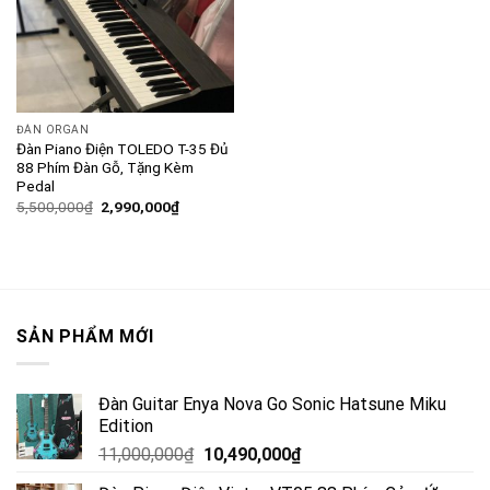
ĐÀN ORGAN
Đàn Piano Điện TOLEDO T-35 Đủ
88 Phím Đàn Gỗ, Tặng Kèm
Pedal
5,500,000
₫
2,990,000
₫
SẢN PHẨM MỚI
Đàn Guitar Enya Nova Go Sonic Hatsune Miku
Edition
11,000,000
₫
10,490,000
₫