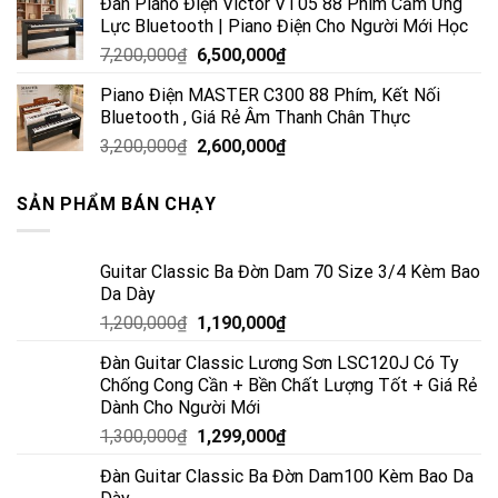
Đàn Piano Điện Victor VT05 88 Phím Cảm Ứng
Lực Bluetooth | Piano Điện Cho Người Mới Học
7,200,000
₫
6,500,000
₫
Piano Điện MASTER C300 88 Phím, Kết Nối
Bluetooth , Giá Rẻ Âm Thanh Chân Thực
3,200,000
₫
2,600,000
₫
SẢN PHẨM BÁN CHẠY
Guitar Classic Ba Đờn Dam 70 Size 3/4 Kèm Bao
Da Dày
1,200,000
₫
1,190,000
₫
Đàn Guitar Classic Lương Sơn LSC120J Có Ty
Chống Cong Cần + Bền Chất Lượng Tốt + Giá Rẻ
Dành Cho Người Mới
1,300,000
₫
1,299,000
₫
Đàn Guitar Classic Ba Đờn Dam100 Kèm Bao Da