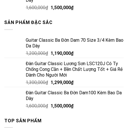
Dày
1,600,000
₫
1,500,000
₫
SẢN PHẨM ĐẶC SẮC
Guitar Classic Ba Đờn Dam 70 Size 3/4 Kèm Bao
Da Dày
1,200,000
₫
1,190,000
₫
Đàn Guitar Classic Lương Sơn LSC120J Có Ty
Chống Cong Cần + Bền Chất Lượng Tốt + Giá Rẻ
Dành Cho Người Mới
1,300,000
₫
1,299,000
₫
Đàn Guitar Classic Ba Đờn Dam100 Kèm Bao Da
Dày
1,600,000
₫
1,500,000
₫
TOP SẢN PHẨM