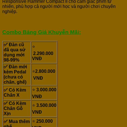
Responsive Hammer Compact II cho cảm giác phím tự
nhiên, phù hợp cả người mới học và người chơi chuyên
nghiệp.
Combo Bảng Giá Khuyễn Mãi:
✅ Đàn cũ
⭐
đã qua sử
2.290.000
dụng mới
VNĐ
98-99%
✅ Đàn mới
⭐
2.8
00.000
kèm Pedal
(chưa có
VNĐ
chân, ghế)
⭐
3.0
00.000
✅ Có Kèm
Chân X
VNĐ
✅ Có Kèm
⭐
3.500.000
Chân Gỗ
VNĐ
Xịn
⭐
250.000
✅ Mua thêm
ghế