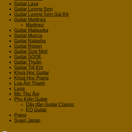
Guitar Lava
Guitar Lương Sơn
Guitar Lương Sơn Giá Rẻ
Guitar Martinez
Martinez
Guitar Matsuoka
Guitar Murcia
Guitar Natasha
Guitar Rosen
Guitar Size Nhỏ
Guitar SQOE
Guitar Thuận
Guitar Trẻ Em
Khoá Học Guitar
Khoá Học Piano
Loa Âm Thanh
Luna
Mic Thu Âm
Phụ Kiện Guitar
Dây đàn Guitar Classic
EQ Guitar
Piano
Syairi Japan