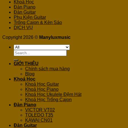
Khoá Học
Đàn Piano
Đàn Guitar
Phụ Kiện Guitar
Trống Cajon & Kèn Sáo
DỊCH VỤ
Copyright 2026 ©
Manyluxmusic
Search
for:
GIỚI THIỆU
Chính sách mua hàng
Blog
Khoá Học
Khoá Học Guitar
Khoá Học Piano
Khoá Học Ukulele Đệm Hát
Khoá Học Trống Cajon
Đàn Piano
VICTOR VT02
TOLEDO T35
KAWAI CN01
Đàn Guitar