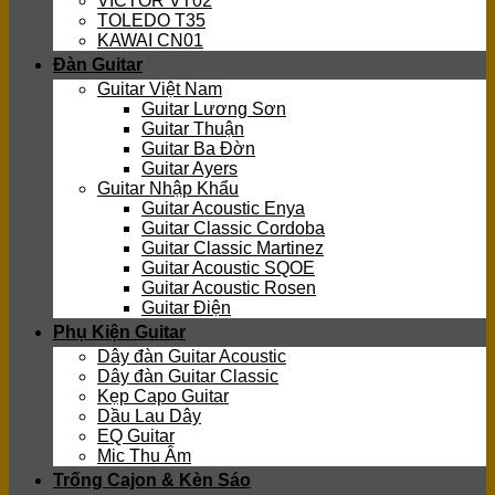
VICTOR VT02
TOLEDO T35
KAWAI CN01
Đàn Guitar
Guitar Việt Nam
Guitar Lương Sơn
Guitar Thuận
Guitar Ba Đờn
Guitar Ayers
Guitar Nhập Khẩu
Guitar Acoustic Enya
Guitar Classic Cordoba
Guitar Classic Martinez
Guitar Acoustic SQOE
Guitar Acoustic Rosen
Guitar Điện
Phụ Kiện Guitar
Dây đàn Guitar Acoustic
Dây đàn Guitar Classic
Kẹp Capo Guitar
Dầu Lau Dây
EQ Guitar
Mic Thu Âm
Trống Cajon & Kèn Sáo