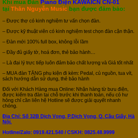
Khi mua Đàn
Piano Điện KAWAICN CN-01
tại
Thân Nguyễn Music
bạn được đảm bảo:
– Được thợ có kinh nghiệm tư vấn chọn đàn.
– Được kỹ thuật viên có kinh nghiệm test chọn đàn cận thận.
– Đàn mới 100% full box, không lỗi lầm
– Đầy đủ giấy tờ, hoá đơn, thẻ bảo hành…
– Là đại lý trực tiếp luôn đảm bảo chất lượng và Giá tốt nhất
– MUA đàn TẶNG phụ kiện đi kèm: Pedal, củ nguồn, tua vít,
sách hướng dẫn sử dụng, thẻ bảo hành
Đối với Khách Hàng mua Online: Nhận hàng từ bưu điện,
được kiểm tra đàn tại chỗ trước khi thanh toán, nếu có hư
hỏng chỉ cần liên hệ Hotline sẽ được giải quyết nhanh
chóng.
Địa Chỉ: Số 32B Dịch Vọng, P.Dịch Vọng, Q. Cầu Giấy, Hà
Nội.
Hotline/Zalo: 0919.421.540 / CSKH:
0825.48.9999