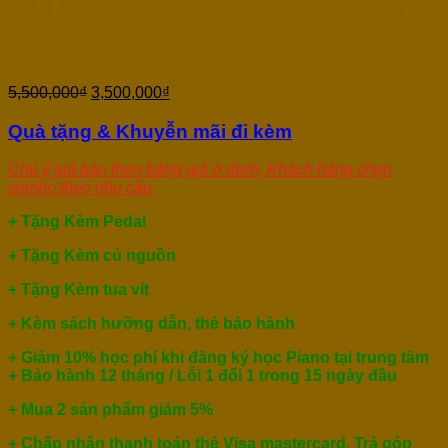
Đủ 88 Phím Đàn Gỗ, Tặng
Kèm Pedal
5,500,000
₫
3,500,000
₫
Quà tặng & Khuyễn mãi đi kèm
Chú ý giá bán theo bảng giá ở dưới, Khách hàng chọn
combo theo nhu cầu
+ Tặng Kèm Pedal
+ Tặng Kèm củ nguồn
+ Tặng Kèm tua vít
+ Kèm sách hưỡng dẫn, thẻ bảo hành
+ Giảm 10% học phí khi đăng ký học Piano tại trung tâm
+ Bảo hành 12 tháng / Lỗi 1 đổi 1 trong 15 ngày đầu
+ Mua 2 sản phẩm giảm 5%
+ Chấp nhận thanh toán thẻ Visa mastercard, Trả góp