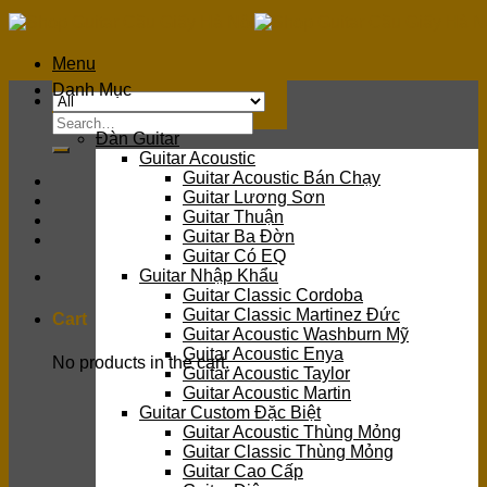
Skip
to
content
Menu
Danh Mục
Search
Đàn Guitar
for:
Guitar Acoustic
Guitar Acoustic Bán Chạy
Guitar Lương Sơn
Guitar Thuận
Guitar Ba Đờn
Guitar Có EQ
Guitar Nhập Khẩu
Guitar Classic Cordoba
Guitar Classic Martinez Đức
Cart
Guitar Acoustic Washburn Mỹ
Guitar Acoustic Enya
No products in the cart.
Guitar Acoustic Taylor
Guitar Acoustic Martin
Guitar Custom Đặc Biệt
Guitar Acoustic Thùng Mỏng
Guitar Classic Thùng Mỏng
Guitar Cao Cấp