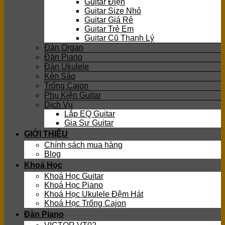
Guitar Điện
Guitar Size Nhỏ
Guitar Giá Rẻ
Guitar Trẻ Em
Guitar Cũ Thanh Lý
Đàn Organ
Đàn Piano
Đàn Ukulele
Kèn Sáo
Trống Cajon
Phụ Kiện Guitar
Dịch Vụ
Lắp EQ Guitar
Gia Sư Guitar
GIỚI THIỆU
Chính sách mua hàng
Blog
Khoá Học
Khoá Học Guitar
Khoá Học Piano
Khoá Học Ukulele Đệm Hát
Khoá Học Trống Cajon
Đàn Piano