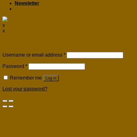
Newsletter
x
x
Login
Username or email address
*
Password
*
Remember me
Log in
Lost your password?