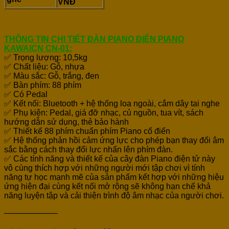
VNĐ
THÔNG TIN CHI TIẾT ĐÀN PIANO ĐIỆN PIANO
KAWAICN CN-01:
✅ Trọng lượng: 10,5kg
✅ Chất liệu: Gỗ, nhựa
✅ Màu sắc: Gỗ, trắng, đen
✅ Bàn phím: 88 phím
✅ Có Pedal
✅ Kết nối: Bluetooth + hệ thống loa ngoài, cắm dây tai nghe
✅ Phụ kiện: Pedal, giá đỡ nhạc, củ nguồn, tua vít, sách
hướng dẫn sử dụng, thẻ bảo hành
✅ Thiết kế 88 phím chuẩn phím Piano cổ điển
✅ Hệ thống phản hồi cảm ứng lực cho phép bạn thay đổi âm
sắc bằng cách thay đổi lực nhấn lên phím đàn.
✅ Các tính năng và thiết kế của cây đàn Piano điện tử này
vô cùng thích hợp với những người mới tập chơi vì tính
năng tự học mạnh mẽ của sản phẩm kết hợp với những hiệu
ứng hiện đại cùng kết nối mở rộng sẽ không hạn chế khả
năng luyện tập và cải thiện trình độ âm nhạc của người chơi.
——————–