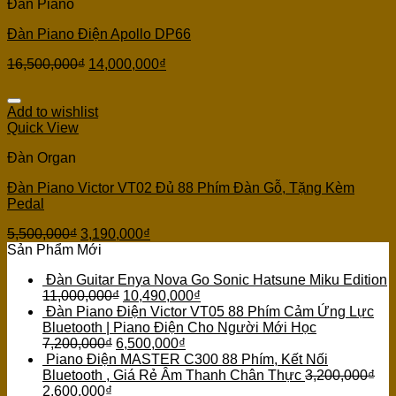
Đàn Piano
Đàn Piano Điện Apollo DP66
16,500,000
₫
14,000,000
₫
Add to wishlist
Quick View
Đàn Organ
Đàn Piano Victor VT02 Đủ 88 Phím Đàn Gỗ, Tặng Kèm
Pedal
5,500,000
₫
3,190,000
₫
Sản Phẩm Mới
Đàn Guitar Enya Nova Go Sonic Hatsune Miku Edition
11,000,000
₫
10,490,000
₫
Đàn Piano Điện Victor VT05 88 Phím Cảm Ứng Lực
Bluetooth | Piano Điện Cho Người Mới Học
7,200,000
₫
6,500,000
₫
Piano Điện MASTER C300 88 Phím, Kết Nối
Bluetooth , Giá Rẻ Âm Thanh Chân Thực
3,200,000
₫
2,600,000
₫