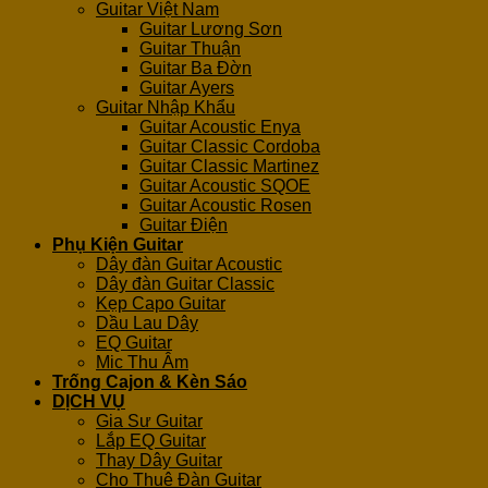
Guitar Việt Nam
Guitar Lương Sơn
Guitar Thuận
Guitar Ba Đờn
Guitar Ayers
Guitar Nhập Khẩu
Guitar Acoustic Enya
Guitar Classic Cordoba
Guitar Classic Martinez
Guitar Acoustic SQOE
Guitar Acoustic Rosen
Guitar Điện
Phụ Kiện Guitar
Dây đàn Guitar Acoustic
Dây đàn Guitar Classic
Kẹp Capo Guitar
Dầu Lau Dây
EQ Guitar
Mic Thu Âm
Trống Cajon & Kèn Sáo
DỊCH VỤ
Gia Sư Guitar
Lắp EQ Guitar
Thay Dây Guitar
Cho Thuê Đàn Guitar