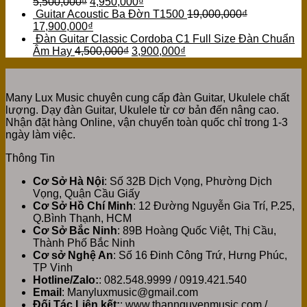
5,500,000
₫
4,950,000
₫
Guitar Acoustic Ba Đờn T1500
19,000,000
₫
17,900,000
₫
Đàn Guitar Classic Cordoba C1 Full Size Đàn Chuẩn
Âm Hay
4,500,000
₫
3,900,000
₫
Many Lux Music chuyên cung cấp đàn Guitar, Ukulele chất
lượng. Dạy đàn Guitar, Ukulele từ cơ bản đến nâng cao.
Nhận đặt hàng Online, vận chuyển toàn quốc chỉ trong 1-3
ngày làm việc.
Thông Tin
Cơ Sở Hà Nội
: Số 32B Dịch Vọng, Phường Dịch
Vọng, Quận Cầu Giấy
Cơ Sở Hồ Chí Minh
: 12 Đường Nguyễn Gia Trí, P.25,
Q.Bình Thạnh, HCM
Cơ Sở Bắc Ninh
: 89B Hoàng Quốc Việt, Thị Cầu,
Thành Phố Bắc Ninh
Cơ sở Nghệ An
: Số 16 Đinh Công Trứ, Hưng Phúc,
TP Vinh
Hotline/Zalo:
: 082.548.9999 / 0919.421.540
Email
: Manyluxmusic@gmail.com
Đối Tác Liên kết:
: www.thannguyenmusic.com /