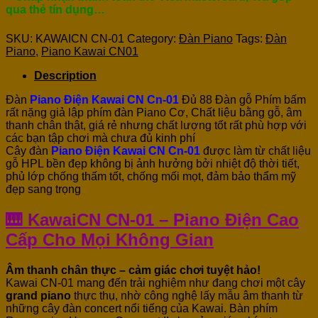
qua thẻ tín dụng…
SKU:
KAWAICN CN-01
Category:
Đàn Piano
Tags:
Đàn
Piano
,
Piano Kawai CN01
Description
Đàn
Piano Điện Kawai CN Cn-01
Đủ 88 Đàn gỗ Phím bấm
rất nặng giả lập phím đàn Piano Cơ, Chất liệu bằng gỗ, âm
thanh chân thật, giá rẻ nhưng chất lượng tốt rất phù hợp với
các bạn tập chơi mà chưa đủ kinh phí
Cây đàn
Piano Điện Kawai CN Cn-01
được làm từ chất liệu
gỗ HPL bền đẹp không bị ảnh hưởng bởi nhiệt độ thời tiết,
phủ lớp chống thấm tốt, chống mối mọt, đảm bảo thẩm mỹ
đẹp sang trọng
🎹 KawaiCN CN-01 – Piano Điện Cao
Cấp Cho Mọi Không Gian
Âm thanh chân thực – cảm giác chơi tuyệt hảo!
Kawai CN-01 mang đến trải nghiệm như đang chơi một cây
grand piano
thực thụ, nhờ công nghệ lấy mẫu âm thanh từ
những cây đàn concert nổi tiếng của Kawai. Bàn phím