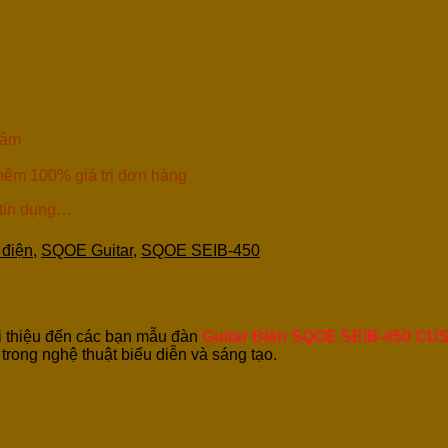
Tâm
thêm 100% giá trị đơn hàng
 tín dụng…
 điện
,
SQOE Guitar
,
SQOE SEIB-450
i thiệu đến các bạn mẫu đàn
Guitar Điện SQOE SEIB-450 C
rong nghệ thuật biểu diễn và sáng tạo.