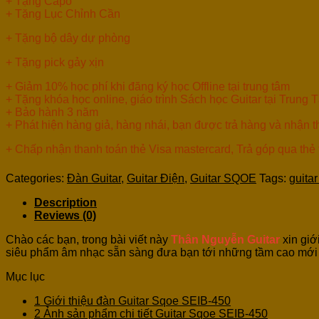
+ Tặng Capo
+ Tặng Lục Chỉnh Cần
+ Tặng bộ dây dự phòng
+ Tặng pick gảy xịn
+ Giảm 10% học phí khi đăng ký học Offline tại trung tâm
+ Tặng khóa học online, giáo trình Sách học Guitar tại Trung 
+ Bảo hành 3 năm
+ Phát hiện hàng giả, hàng nhái, bạn được trả hàng và nhận 
+ Chấp nhận thanh toán thẻ Visa mastercard, Trả góp qua thẻ
Categories:
Đàn Guitar
,
Guitar Điện
,
Guitar SQOE
Tags:
guitar
Description
Reviews (0)
Chào các bạn, trong bài viết này
Thân Nguyễn Guitar
xin giớ
siêu phẩm âm nhạc sẵn sàng đưa bạn tới những tầm cao mới t
Mục lục
1
Giới thiệu đàn Guitar Sqoe SEIB-450
2
Ảnh sản phẩm chi tiết Guitar Sqoe SEIB-450