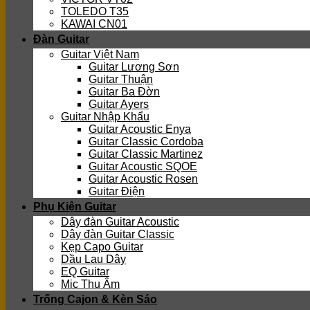
TOLEDO T35
KAWAI CN01
Đàn Guitar
Guitar Việt Nam
Guitar Lương Sơn
Guitar Thuận
Guitar Ba Đờn
Guitar Ayers
Guitar Nhập Khẩu
Guitar Acoustic Enya
Guitar Classic Cordoba
Guitar Classic Martinez
Guitar Acoustic SQOE
Guitar Acoustic Rosen
Guitar Điện
Phụ Kiện Guitar
Dây đàn Guitar Acoustic
Dây đàn Guitar Classic
Kẹp Capo Guitar
Dầu Lau Dây
EQ Guitar
Mic Thu Âm
Trống Cajon & Kèn Sáo