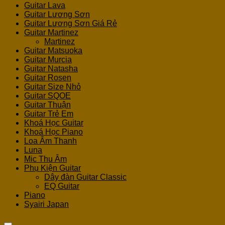
Guitar Lava
Guitar Lương Sơn
Guitar Lương Sơn Giá Rẻ
Guitar Martinez
Martinez
Guitar Matsuoka
Guitar Murcia
Guitar Natasha
Guitar Rosen
Guitar Size Nhỏ
Guitar SQOE
Guitar Thuận
Guitar Trẻ Em
Khoá Học Guitar
Khoá Học Piano
Loa Âm Thanh
Luna
Mic Thu Âm
Phụ Kiện Guitar
Dây đàn Guitar Classic
EQ Guitar
Piano
Syairi Japan