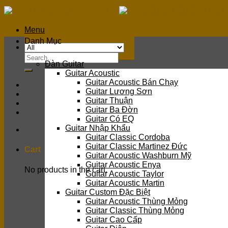
Skip
to
content
Menu
Danh Mục
Search
Đàn Guitar
for:
Guitar Acoustic
Guitar Acoustic Bán Chạy
Guitar Lương Sơn
Guitar Thuận
Guitar Ba Đờn
Guitar Có EQ
Guitar Nhập Khẩu
Guitar Classic Cordoba
Guitar Classic Martinez Đức
Cart
Guitar Acoustic Washburn Mỹ
Guitar Acoustic Enya
No products in the cart.
Guitar Acoustic Taylor
Guitar Acoustic Martin
Guitar Custom Đặc Biệt
Guitar Acoustic Thùng Mỏng
Guitar Classic Thùng Mỏng
Guitar Cao Cấp