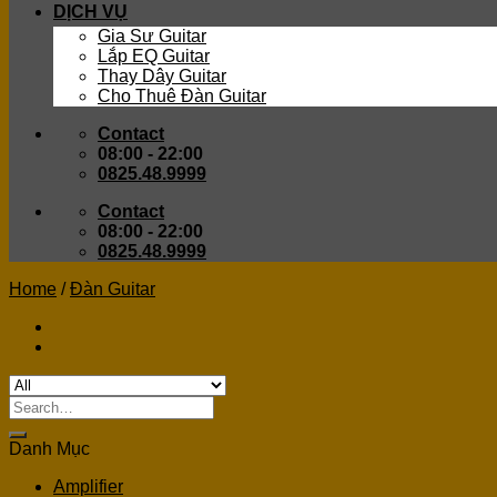
DỊCH VỤ
Gia Sư Guitar
Lắp EQ Guitar
Thay Dây Guitar
Cho Thuê Đàn Guitar
Contact
08:00 - 22:00
0825.48.9999
Contact
08:00 - 22:00
0825.48.9999
Home
/
Đàn Guitar
Search
for:
Danh Mục
Amplifier