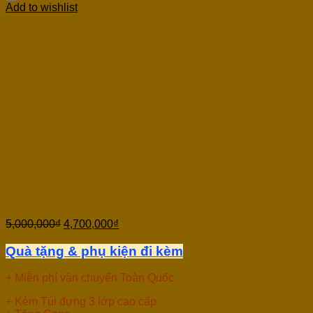
Add to wishlist
ĐÀN GUITAR ĐIỆN SQOE SE
5,000,000
₫
4,700,000
₫
Quà tặng & phụ kiện đi kèm
+ Miễn phí vận chuyển Toàn Quốc
+ Kèm Túi đựng 3 lớp cao cấp