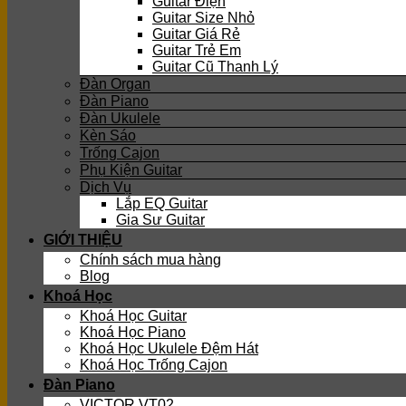
Guitar Điện
Guitar Size Nhỏ
Guitar Giá Rẻ
Guitar Trẻ Em
Guitar Cũ Thanh Lý
Đàn Organ
Đàn Piano
Đàn Ukulele
Kèn Sáo
Trống Cajon
Phụ Kiện Guitar
Dịch Vụ
Lắp EQ Guitar
Gia Sư Guitar
GIỚI THIỆU
Chính sách mua hàng
Blog
Khoá Học
Khoá Học Guitar
Khoá Học Piano
Khoá Học Ukulele Đệm Hát
Khoá Học Trống Cajon
Đàn Piano
VICTOR VT02