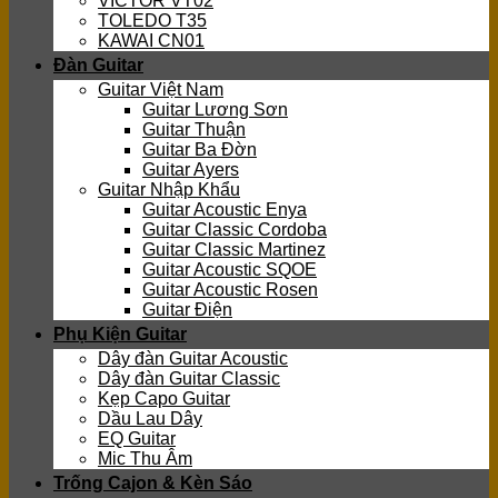
VICTOR VT02
TOLEDO T35
KAWAI CN01
Đàn Guitar
Guitar Việt Nam
Guitar Lương Sơn
Guitar Thuận
Guitar Ba Đờn
Guitar Ayers
Guitar Nhập Khẩu
Guitar Acoustic Enya
Guitar Classic Cordoba
Guitar Classic Martinez
Guitar Acoustic SQOE
Guitar Acoustic Rosen
Guitar Điện
Phụ Kiện Guitar
Dây đàn Guitar Acoustic
Dây đàn Guitar Classic
Kẹp Capo Guitar
Dầu Lau Dây
EQ Guitar
Mic Thu Âm
Trống Cajon & Kèn Sáo