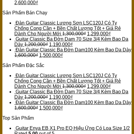
2,600,000
₫
Sản Phẩm Bán Chạy
Đàn Guitar Classic Lương Sơn LSC120J Có Ty
Chống Cong Cần + Bền Chất Lượng Tốt + Giá Rẻ
Dành Cho Người Mới
1,300,000
₫
1,299,000
₫
Guitar Classic Ba Đờn Dam 70 Size 3/4 Kèm Bao Da
Dày
1,200,000
₫
1,190,000
₫
Đàn Guitar Classic Ba Đờn Dam100 Kèm Bao Da Dày
1,600,000
₫
1,500,000
₫
Sản Phẩm Đặc Sắc
Đàn Guitar Classic Lương Sơn LSC120J Có Ty
Chống Cong Cần + Bền Chất Lượng Tốt + Giá Rẻ
Dành Cho Người Mới
1,300,000
₫
1,299,000
₫
Guitar Classic Ba Đờn Dam 70 Size 3/4 Kèm Bao Da
Dày
1,200,000
₫
1,190,000
₫
Đàn Guitar Classic Ba Đờn Dam100 Kèm Bao Da Dày
1,600,000
₫
1,500,000
₫
Top Sản Phẩm
Guitar Enya EB X1 Pro EQ Hiệu Ứng Có Loa Size 1/2
Rated
5.00
out of 5