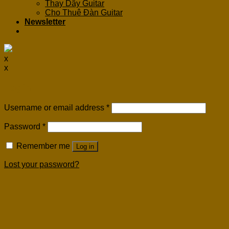
Thay Dây Guitar
Cho Thuê Đàn Guitar
Newsletter
x
x
Login
Username or email address
*
Password
*
Remember me
Log in
Lost your password?