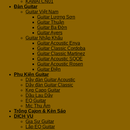
KAWAI CN01
Đàn Guitar
Guitar Việt Nam
Guitar Lương Sơn
Guitar Thuận
Guitar Ba Đờn
Guitar Ayers
Guitar Nhập Khẩu
Guitar Acoustic Enya
Guitar Classic Cordoba
Guitar Classic Martinez
Guitar Acoustic SQOE
Guitar Acoustic Rosen
Guitar Điện
Phụ Kiện Guitar
Dây đàn Guitar Acoustic
Dây đàn Guitar Classic
Kẹp Capo Guitar
Dầu Lau Dây
EQ Guitar
Mic Thu Âm
Trống Cajon & Kèn Sáo
DỊCH VỤ
Gia Sư Guitar
Lắp EQ Guitar