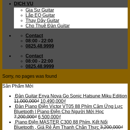
DỊCH VỤ
Gia Sư Guitar
Lắp EQ Guitar
Thay Dây Guitar
Cho Thuê Đàn Guitar
Contact
08:00 - 22:00
0825.48.9999
Contact
08:00 - 22:00
0825.48.9999
Sorry, no pages was found
Sản Phẩm Mới
Đàn Guitar Enya Nova Go Sonic Hatsune Miku Edition
11,000,000
₫
10,490,000
₫
Đàn Piano Điện Victor VT05 88 Phím Cảm Ứng Lực
Bluetooth | Piano Điện Cho Người Mới Học
7,200,000
₫
6,500,000
₫
Piano Điện MASTER C300 88 Phím, Kết Nối
Bluetooth , Giá Rẻ Âm Thanh Chân Thực
3,200,000
₫