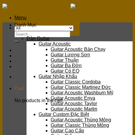
Skip
to
content
Menu
Danh Mục
Search
Đàn Guitar
for:
Guitar Acoustic
Guitar Acoustic Bán Chạy
Guitar Lương Sơn
Guitar Thuận
Guitar Ba Đờn
Guitar Có EQ
Guitar Nhập Khẩu
Guitar Classic Cordoba
Guitar Classic Martinez Đức
Cart
Guitar Acoustic Washburn Mỹ
Guitar Acoustic Enya
No products in the cart.
Guitar Acoustic Taylor
Guitar Acoustic Martin
Guitar Custom Đặc Biệt
Guitar Acoustic Thùng Mỏng
Guitar Classic Thùng Mỏng
Guitar Cao Cấp