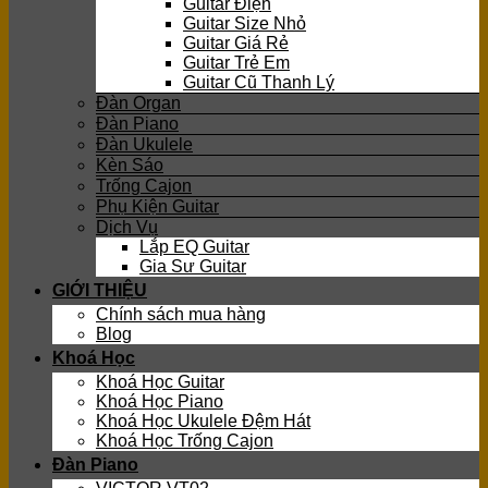
Guitar Điện
Guitar Size Nhỏ
Guitar Giá Rẻ
Guitar Trẻ Em
Guitar Cũ Thanh Lý
Đàn Organ
Đàn Piano
Đàn Ukulele
Kèn Sáo
Trống Cajon
Phụ Kiện Guitar
Dịch Vụ
Lắp EQ Guitar
Gia Sư Guitar
GIỚI THIỆU
Chính sách mua hàng
Blog
Khoá Học
Khoá Học Guitar
Khoá Học Piano
Khoá Học Ukulele Đệm Hát
Khoá Học Trống Cajon
Đàn Piano