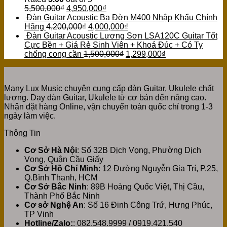
5,500,000
₫
4,950,000
₫
Đàn Guitar Acoustic Ba Đờn M400 Nhập Khẩu Chính
Hãng
4,200,000
₫
4,000,000
₫
Đàn Guitar Acoustic Lương Sơn LSA120C Guitar Tốt
Cực Bền + Giá Rẻ Sinh Viên + Khoá Đúc + Có Ty
chống cong cần
1,500,000
₫
1,299,000
₫
Many Lux Music chuyên cung cấp đàn Guitar, Ukulele chất
lượng. Dạy đàn Guitar, Ukulele từ cơ bản đến nâng cao.
Nhận đặt hàng Online, vận chuyển toàn quốc chỉ trong 1-3
ngày làm việc.
Thông Tin
Cơ Sở Hà Nội
: Số 32B Dịch Vọng, Phường Dịch
Vọng, Quận Cầu Giấy
Cơ Sở Hồ Chí Minh
: 12 Đường Nguyễn Gia Trí, P.25,
Q.Bình Thạnh, HCM
Cơ Sở Bắc Ninh
: 89B Hoàng Quốc Việt, Thị Cầu,
Thành Phố Bắc Ninh
Cơ sở Nghệ An
: Số 16 Đinh Công Trứ, Hưng Phúc,
TP Vinh
Hotline/Zalo:
: 082.548.9999 / 0919.421.540