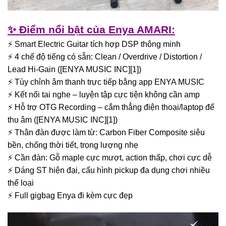
✨ Điểm nổi bật của Enya AMARI:
⚡ Smart Electric Guitar tích hợp DSP thông minh
⚡ 4 chế độ tiếng có sẵn: Clean / Overdrive / Distortion /
Lead Hi-Gain ([ENYA MUSIC INC][1])
⚡ Tùy chỉnh âm thanh trực tiếp bằng app ENYA MUSIC
⚡ Kết nối tai nghe – luyện tập cực tiện không cần amp
⚡ Hỗ trợ OTG Recording – cắm thẳng điện thoại/laptop để
thu âm ([ENYA MUSIC INC][1])
⚡ Thân đàn được làm từ: Carbon Fiber Composite siêu
bền, chống thời tiết, trọng lượng nhẹ
⚡ Cần đàn: Gỗ maple cực mượt, action thấp, chơi cực dễ
⚡ Dáng ST hiện đại, cấu hình pickup đa dụng chơi nhiều
thể loại
⚡ Full gigbag Enya đi kèm cực đẹp