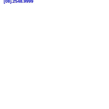
[
08].2548.9999