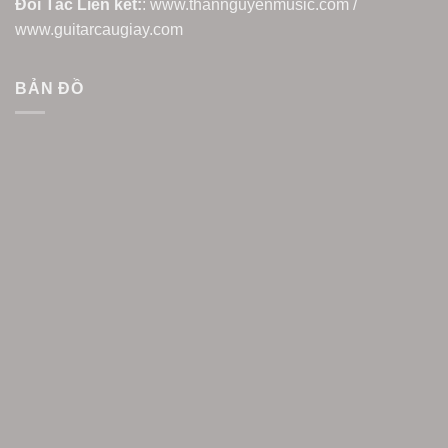
Đối Tác Liên kết:
: www.thannguyenmusic.com /
www.guitarcaugiay.com
BẢN ĐỒ