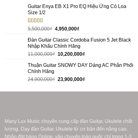
Guitar Enya EB X1 Pro EQ Hiệu Ứng Có Loa
Size 1/2
Rated
5.00
5,500,000
₫
4,950,000
₫
out of 5
Đàn Guitar Classic Cordoba Fusion 5 Jet Black
Nhập Khẩu Chính Hãng
11,000,000
₫
10,200,000
₫
Thuận Guitar SNOWY DAY Dáng AC Phân Phối
Chính Hãng
24,900,000
₫
23,900,000
₫
Many Lux Music chuyên cung cấp đàn Guitar, Ukulele chất
lượng. Dạy đàn Guitar, Ukulele từ cơ bản đến nâng cao.
Nhận đặt hàng Online, vận chuyển toàn quốc chỉ trong 1-3