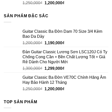
1,250,000
₫
1,200,000
₫
SẢN PHẨM ĐẶC SẮC
Guitar Classic Ba Đờn Dam 70 Size 3/4 Kèm
Bao Da Dày
1,200,000
₫
1,190,000
₫
Đàn Guitar Classic Lương Sơn LSC120J Có Ty
Chống Cong Cần + Bền Chất Lượng Tốt + Giá
Rẻ Dành Cho Người Mới
1,300,000
₫
1,299,000
₫
Guitar Classic Ba Đờn VE70C Chính Hãng Âm
Hay Bảo Hành 12 Tháng
1,250,000
₫
1,200,000
₫
TOP SẢN PHẨM