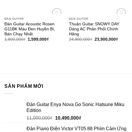
ĐÀN GUITAR
ĐÀN GUITAR
Add to
Add to
Đàn Guitar Acoustic Rosen
Thuận Guitar SNOWY DAY
wishlist
wishlist
G11BK Màu Đen Huyền Bí,
Dáng AC Phân Phối Chính
Bán Chạy Nhất
Hãng
1,800,000
₫
1,599,000
₫
24,900,000
₫
23,900,000
₫
SẢN PHẨM MỚI
Đàn Guitar Enya Nova Go Sonic Hatsune Miku
Edition
11,000,000
₫
10,490,000
₫
Đàn Piano Điện Victor VT05 88 Phím Cảm Ứng