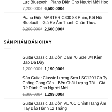
Lực Bluetooth | Piano Điện Cho Người Mới Học
7,200,000
₫
6,500,000
₫
Piano Điện MASTER C300 88 Phím, Kết Nối
Bluetooth , Giá Rẻ Âm Thanh Chân Thực
3,200,000
₫
2,600,000
₫
SẢN PHẨM BÁN CHẠY
Guitar Classic Ba Đờn Dam 70 Size 3/4 Kèm
Bao Da Dày
1,200,000
₫
1,190,000
₫
Đàn Guitar Classic Lương Sơn LSC120J Có Ty
Chống Cong Cần + Bền Chất Lượng Tốt + Giá
Rẻ Dành Cho Người Mới
1,300,000
₫
1,299,000
₫
Guitar Classic Ba Đờn VE70C Chính Hãng Âm
Hay Bảo Hành 12 Tháng