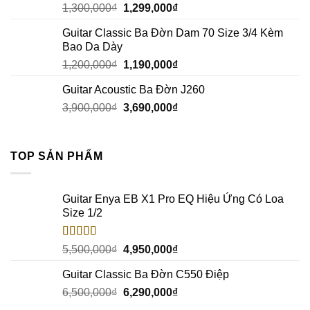
1,300,000
₫
1,299,000
₫
Guitar Classic Ba Đờn Dam 70 Size 3/4 Kèm
Bao Da Dày
1,200,000
₫
1,190,000
₫
Guitar Acoustic Ba Đờn J260
3,900,000
₫
3,690,000
₫
TOP SẢN PHẨM
Guitar Enya EB X1 Pro EQ Hiệu Ứng Có Loa
Size 1/2
Rated
5.00
5,500,000
₫
4,950,000
₫
out of 5
Guitar Classic Ba Đờn C550 Điệp
6,500,000
₫
6,290,000
₫