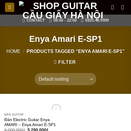
Skip
to
content
CONTACT
08:00 - 22:00
0825.48.9999
Enya Amari E-SP1
HOME
/
PRODUCTS TAGGED “ENYA AMARI E-SP1”
FILTER
ĐÀN GUITAR
Add to
Đàn Electric Guitar Enya
wishlist
AMARI – Enya Amari E-SP1
6,000,000
₫
5,290,000
₫