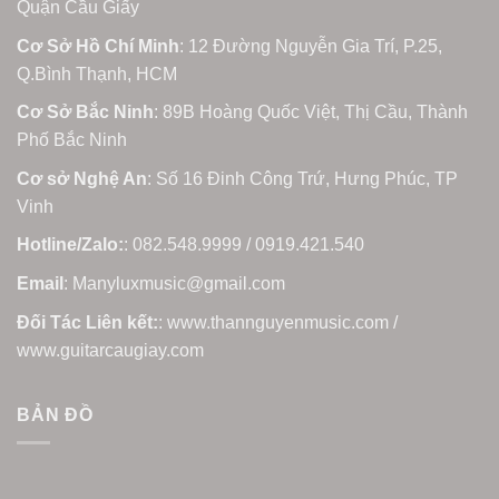
Quận Cầu Giấy
Cơ Sở Hồ Chí Minh
: 12 Đường Nguyễn Gia Trí, P.25,
Q.Bình Thạnh, HCM
Cơ Sở Bắc Ninh
: 89B Hoàng Quốc Việt, Thị Cầu, Thành
Phố Bắc Ninh
Cơ sở Nghệ An
: Số 16 Đinh Công Trứ, Hưng Phúc, TP
Vinh
Hotline/Zalo:
: 082.548.9999 / 0919.421.540
Email
: Manyluxmusic@gmail.com
Đối Tác Liên kết:
: www.thannguyenmusic.com /
www.guitarcaugiay.com
BẢN ĐỒ