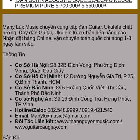
ĐÀN GUITR ACOUSTIC SQOE SQ-EC-FG ROUGE
PREMIUM PURE
5,700,000
₫
5,550,000
₫
Many Lux Music chuyên cung cấp đàn Guitar, Ukulele chất
lượng. Dạy đàn Guitar, Ukulele từ cơ bản đến nâng cao.
Nhận đặt hàng Online, vận chuyển toàn quốc chỉ trong 1-3
ngày làm việc.
Thông Tin
Cơ Sở Hà Nội
: Số 32B Dịch Vọng, Phường Dịch
Vọng, Quận Cầu Giấy
Cơ Sở Hồ Chí Minh
: 12 Đường Nguyễn Gia Trí, P.25,
Q.Bình Thạnh, HCM
Cơ Sở Bắc Ninh
: 89B Hoàng Quốc Việt, Thị Cầu,
Thành Phố Bắc Ninh
Cơ sở Nghệ An
: Số 16 Đinh Công Trứ, Hưng Phúc,
TP Vinh
Hotline/Zalo:
: 082.548.9999 / 0919.421.540
Email
: Manyluxmusic@gmail.com
Đối Tác Liên kết:
: www.thannguyenmusic.com /
www.guitarcaugiay.com
Bản Đồ