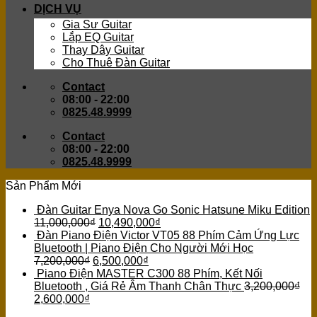
DỊCH VỤ
Gia Sư Guitar
Lắp EQ Guitar
Thay Dây Guitar
Cho Thuê Đàn Guitar
Contact
08:00 - 22:00
0825.48.9999
Contact
08:00 - 22:00
0825.48.9999
Sản Phẩm Mới
Đàn Guitar Enya Nova Go Sonic Hatsune Miku Edition
11,000,000
₫
10,490,000
₫
Đàn Piano Điện Victor VT05 88 Phím Cảm Ứng Lực
Bluetooth | Piano Điện Cho Người Mới Học
7,200,000
₫
6,500,000
₫
Piano Điện MASTER C300 88 Phím, Kết Nối
Bluetooth , Giá Rẻ Âm Thanh Chân Thực
3,200,000
₫
2,600,000
₫