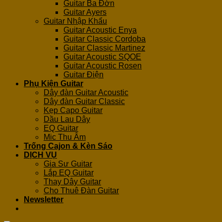
Guitar Ba Đờn
Guitar Ayers
Guitar Nhập Khẩu
Guitar Acoustic Enya
Guitar Classic Cordoba
Guitar Classic Martinez
Guitar Acoustic SQOE
Guitar Acoustic Rosen
Guitar Điện
Phụ Kiện Guitar
Dây đàn Guitar Acoustic
Dây đàn Guitar Classic
Kẹp Capo Guitar
Dầu Lau Dây
EQ Guitar
Mic Thu Âm
Trống Cajon & Kèn Sáo
DỊCH VỤ
Gia Sư Guitar
Lắp EQ Guitar
Thay Dây Guitar
Cho Thuê Đàn Guitar
Newsletter