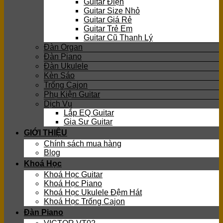
Guitar Điện
Guitar Size Nhỏ
Guitar Giá Rẻ
Guitar Trẻ Em
Guitar Cũ Thanh Lý
Đàn Organ
Đàn Piano
Đàn Ukulele
Kèn Sáo
Trống Cajon
Phụ Kiện Guitar
Dịch Vụ
Lắp EQ Guitar
Gia Sư Guitar
GIỚI THIỆU
Chính sách mua hàng
Blog
Khoá Học
Khoá Học Guitar
Khoá Học Piano
Khoá Học Ukulele Đệm Hát
Khoá Học Trống Cajon
Đàn Piano