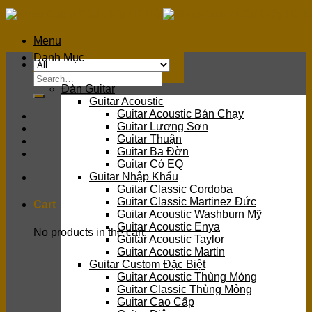
Skip
to
content
Menu
Danh Mục
Search
Đàn Guitar
for:
Guitar Acoustic
Guitar Acoustic Bán Chạy
Guitar Lương Sơn
Guitar Thuận
Guitar Ba Đờn
Guitar Có EQ
Guitar Nhập Khẩu
Guitar Classic Cordoba
Guitar Classic Martinez Đức
Cart
Guitar Acoustic Washburn Mỹ
Guitar Acoustic Enya
No products in the cart.
Guitar Acoustic Taylor
Guitar Acoustic Martin
Guitar Custom Đặc Biệt
Guitar Acoustic Thùng Mỏng
Guitar Classic Thùng Mỏng
Guitar Cao Cấp