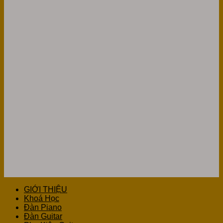
GIỚI THIỆU
Khoá Học
Đàn Piano
Đàn Guitar