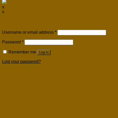
x
x
Login
Username or email address
*
Password
*
Remember me
Log in
Lost your password?