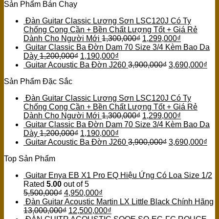
Sản Phẩm Bán Chạy
Đàn Guitar Classic Lương Sơn LSC120J Có Ty
Chống Cong Cần + Bền Chất Lượng Tốt + Giá Rẻ
Dành Cho Người Mới
1,300,000
₫
1,299,000
₫
Guitar Classic Ba Đờn Dam 70 Size 3/4 Kèm Bao Da
Dày
1,200,000
₫
1,190,000
₫
Guitar Acoustic Ba Đờn J260
3,900,000
₫
3,690,000
₫
Sản Phẩm Đặc Sắc
Đàn Guitar Classic Lương Sơn LSC120J Có Ty
Chống Cong Cần + Bền Chất Lượng Tốt + Giá Rẻ
Dành Cho Người Mới
1,300,000
₫
1,299,000
₫
Guitar Classic Ba Đờn Dam 70 Size 3/4 Kèm Bao Da
Dày
1,200,000
₫
1,190,000
₫
Guitar Acoustic Ba Đờn J260
3,900,000
₫
3,690,000
₫
Top Sản Phẩm
Guitar Enya EB X1 Pro EQ Hiệu Ứng Có Loa Size 1/2
Rated
5.00
out of 5
5,500,000
₫
4,950,000
₫
Đàn Guitar Acoustic Martin LX Little Black Chính Hãng
13,000,000
₫
12,500,000
₫