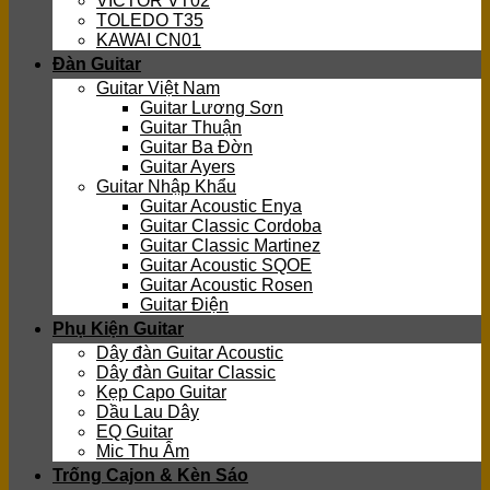
VICTOR VT02
TOLEDO T35
KAWAI CN01
Đàn Guitar
Guitar Việt Nam
Guitar Lương Sơn
Guitar Thuận
Guitar Ba Đờn
Guitar Ayers
Guitar Nhập Khẩu
Guitar Acoustic Enya
Guitar Classic Cordoba
Guitar Classic Martinez
Guitar Acoustic SQOE
Guitar Acoustic Rosen
Guitar Điện
Phụ Kiện Guitar
Dây đàn Guitar Acoustic
Dây đàn Guitar Classic
Kẹp Capo Guitar
Dầu Lau Dây
EQ Guitar
Mic Thu Âm
Trống Cajon & Kèn Sáo