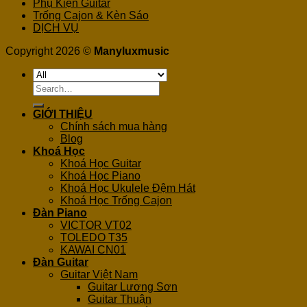
Phụ Kiện Guitar
Trống Cajon & Kèn Sáo
DỊCH VỤ
Copyright 2026 ©
Manyluxmusic
Search
for:
GIỚI THIỆU
Chính sách mua hàng
Blog
Khoá Học
Khoá Học Guitar
Khoá Học Piano
Khoá Học Ukulele Đệm Hát
Khoá Học Trống Cajon
Đàn Piano
VICTOR VT02
TOLEDO T35
KAWAI CN01
Đàn Guitar
Guitar Việt Nam
Guitar Lương Sơn
Guitar Thuận