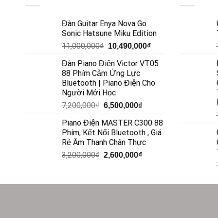
Đàn Guitar Enya Nova Go
Sonic Hatsune Miku Edition
11,000,000
₫
10,490,000
₫
Đàn Piano Điện Victor VT05
88 Phím Cảm Ứng Lực
Bluetooth | Piano Điện Cho
Người Mới Học
7,200,000
₫
6,500,000
₫
Piano Điện MASTER C300 88
Phím, Kết Nối Bluetooth , Giá
Rẻ Âm Thanh Chân Thực
3,200,000
₫
2,600,000
₫