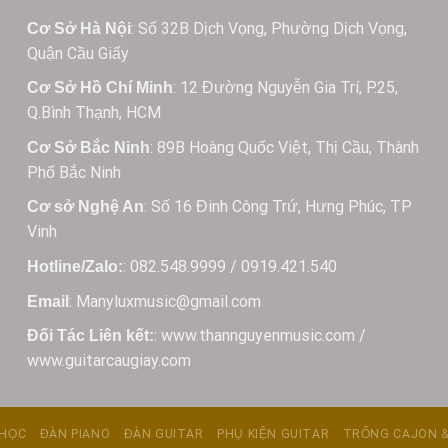
: Số 32B Dịch Vọng, Phường Dịch Vọng,
Cơ Sở Hà Nội
Quận Cầu Giấy
: 12 Đường Nguyễn Gia Trí, P.25,
Cơ Sở Hồ Chí Minh
Q.Bình Thạnh, HCM
: 89B Hoàng Quốc Việt, Thị Cầu, Thành
Cơ Sở Bắc Ninh
Phố Bắc Ninh
: Số 16 Đinh Công Trứ, Hưng Phúc, TP
Cơ sở Nghệ An
Vinh
: 082.548.9999 / 0919.421.540
Hotline/Zalo:
: Manyluxmusic@gmail.com
Email
: www.thannguyenmusic.com /
Đối Tác Liên kết:
www.guitarcaugiay.com
 HỌC
ĐÀN PIANO
ĐÀN GUITAR
PHỤ KIỆN GUITAR
TRỐNG CAJON &