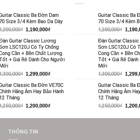
Guitar Classic Ba Đờn Dam
Guitar Classic Ba
70 Size 3/4 Kèm Bao Da Dày
70 Size 3/4 Kèm B
1,200,000
₫
1,200,000
₫
1,190,000
₫
1,190,
Đàn Guitar Classic Lương
Đàn Guitar Classi
Sơn LSC120J Có Ty Chống
Sơn LSC120J Có T
Cong Cần + Bền Chất Lượng
Cong Cần + Bền C
Tốt + Giá Rẻ Dành Cho Người
Tốt + Giá Rẻ Dành
Mới
Mới
1,300,000
₫
1,300,000
₫
1,299,000
₫
1,299,
Guitar Classic Ba Đờn VE70C
Guitar Classic Ba
Chính Hãng Âm Hay Bảo Hành
Chính Hãng Âm Ha
12 Tháng
12 Tháng
1,250,000
₫
1,250,000
₫
1,200,000
₫
1,200,
THÔNG TIN