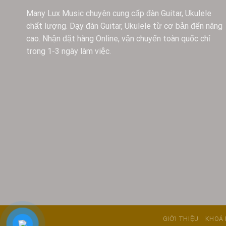
Many Lux Music chuyên cung cấp đàn Guitar, Ukulele
chất lượng. Dạy đàn Guitar, Ukulele từ cơ bản đến nâng
cao. Nhận đặt hàng Online, vận chuyển toàn quốc chỉ
trong 1-3 ngày làm việc.
GIỚI THIỆU
KHOÁ