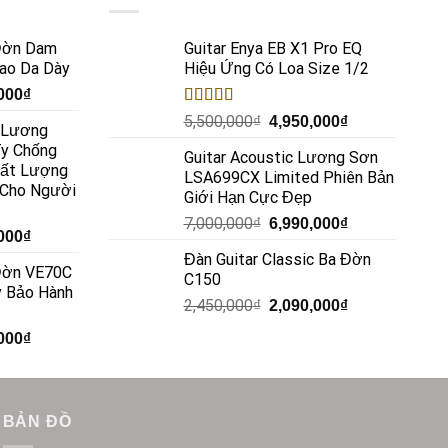
 Đờn Dam
Guitar Enya EB X1 Pro EQ
ao Da Dày
Hiệu Ứng Có Loa Size 1/2
000
₫
Rated
5.00
5,500,000
₫
4,950,000
₫
c Lương
out of 5
y Chống
Guitar Acoustic Lương Sơn
hất Lượng
LSA699CX Limited Phiên Bản
 Cho Người
Giới Hạn Cực Đẹp
7,000,000
₫
6,990,000
₫
000
₫
Đàn Guitar Classic Ba Đờn
 Đờn VE70C
C150
y Bảo Hành
2,450,000
₫
2,090,000
₫
000
₫
BẢN ĐỒ