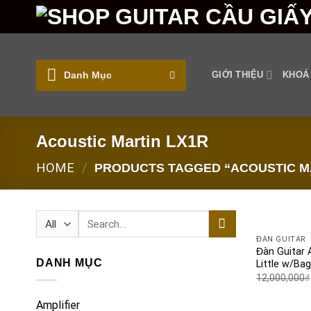
Skip
to
content
Danh Mục
GIỚI THIỆU
KHOÁ
Acoustic Martin LX1R
HOME
/
PRODUCTS TAGGED “ACOUSTIC MA
Search
for:
ĐÀN GUITAR
Đàn Guitar 
DANH MỤC
Little w/Ba
12,000,000
₫
Amplifier