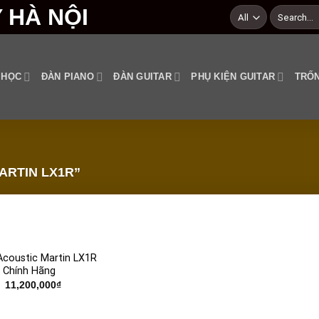
Search
for:
 HỌC
ĐÀN PIANO
ĐÀN GUITAR
PHỤ KIỆN GUITAR
TRỐN
RTIN LX1R”
Add to
Acoustic Martin LX1R
wishlist
g Chính Hãng
11,200,000
₫