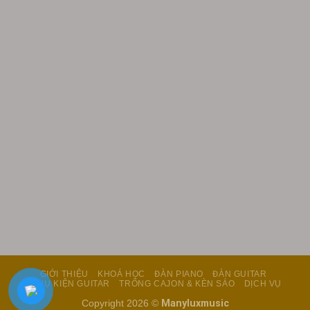
GIỚI THIỆU
KHOÁ HỌC
ĐÀN PIANO
ĐÀN GUITAR
PHỤ KIỆN GUITAR
TRỐNG CAJON & KÈN SÁO
DỊCH VỤ
Copyright 2026 ©
Manyluxmusic