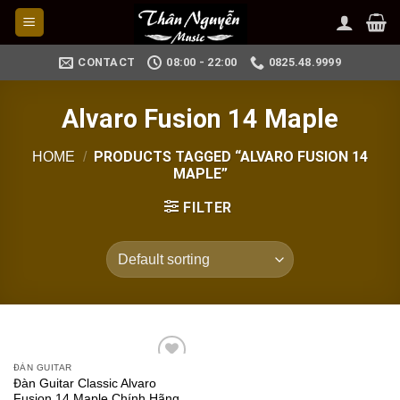
Skip
to
content
CONTACT
08:00 - 22:00
0825.48.9999
Alvaro Fusion 14 Maple
PRODUCTS TAGGED “ALVARO FUSION 14
HOME
/
MAPLE”
FILTER
ĐÀN GUITAR
Add to
Đàn Guitar Classic Alvaro
wishlist
Fusion 14 Maple Chính Hãng