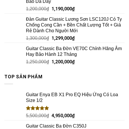
Bao Da Dày
1,190,000
₫
1,200,000
₫
Đàn Guitar Classic Lương Sơn LSC120J Có Ty
Chống Cong Cần + Bền Chất Lượng Tốt + Giá
Rẻ Dành Cho Người Mới
1,299,000
₫
1,300,000
₫
Guitar Classic Ba Đờn VE70C Chính Hãng Âm
Hay Bảo Hành 12 Tháng
1,200,000
₫
1,250,000
₫
TOP SẢN PHẨM
Guitar Enya EB X1 Pro EQ Hiệu Ứng Có Loa
Size 1/2
Rated
5.00
4,950,000
₫
5,500,000
₫
out of 5
Guitar Classic Ba Đờn C350J