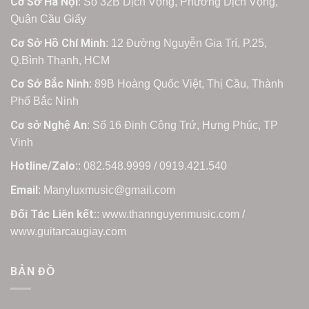
Cơ Sở Hà Nội
: Số 32B Dịch Vọng, Phường Dịch Vọng,
Quận Cầu Giấy
Cơ Sở Hồ Chí Minh
: 12 Đường Nguyễn Gia Trí, P.25,
Q.Bình Thạnh, HCM
Cơ Sở Bắc Ninh
: 89B Hoàng Quốc Việt, Thị Cầu, Thành
Phố Bắc Ninh
Cơ sở Nghệ An
: Số 16 Đinh Công Trứ, Hưng Phúc, TP
Vinh
Hotline/Zalo:
: 082.548.9999 / 0919.421.540
Email
: Manyluxmusic@gmail.com
Đối Tác Liên kết:
: www.thannguyenmusic.com /
www.guitarcaugiay.com
BẢN ĐỒ