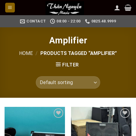
Skip
to
content
CONTACT
08:00 - 22:00
0825.48.9999
Amplifier
HOME
/
PRODUCTS TAGGED “AMPLIFIER”
FILTER
Add to
Add to
wishlist
wishlist