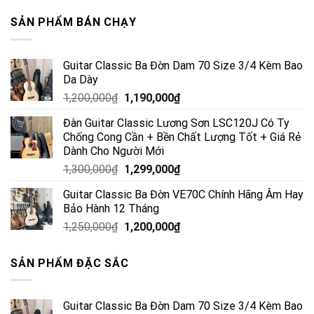
SẢN PHẨM BÁN CHẠY
Guitar Classic Ba Đờn Dam 70 Size 3/4 Kèm Bao
Da Dày
1,200,000
₫
1,190,000
₫
Đàn Guitar Classic Lương Sơn LSC120J Có Ty
Chống Cong Cần + Bền Chất Lượng Tốt + Giá Rẻ
Dành Cho Người Mới
1,300,000
₫
1,299,000
₫
Guitar Classic Ba Đờn VE70C Chính Hãng Âm Hay
Bảo Hành 12 Tháng
1,250,000
₫
1,200,000
₫
SẢN PHẨM ĐẶC SẮC
Guitar Classic Ba Đờn Dam 70 Size 3/4 Kèm Bao