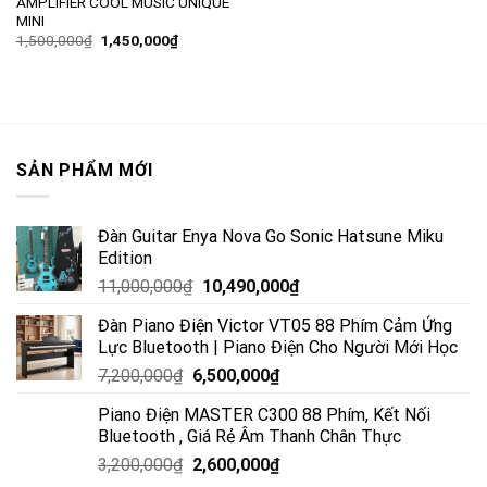
AMPLIFIER COOL MUSIC UNIQUE
MINI
1,500,000
₫
1,450,000
₫
SẢN PHẨM MỚI
Đàn Guitar Enya Nova Go Sonic Hatsune Miku
Edition
11,000,000
₫
10,490,000
₫
Đàn Piano Điện Victor VT05 88 Phím Cảm Ứng
Lực Bluetooth | Piano Điện Cho Người Mới Học
7,200,000
₫
6,500,000
₫
Piano Điện MASTER C300 88 Phím, Kết Nối
Bluetooth , Giá Rẻ Âm Thanh Chân Thực
3,200,000
₫
2,600,000
₫