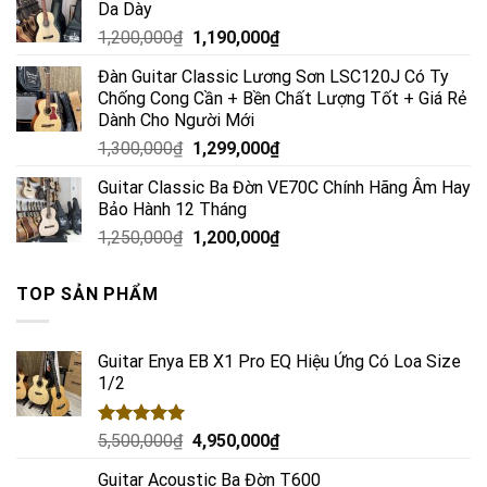
Da Dày
1,200,000
₫
1,190,000
₫
Đàn Guitar Classic Lương Sơn LSC120J Có Ty
Chống Cong Cần + Bền Chất Lượng Tốt + Giá Rẻ
Dành Cho Người Mới
1,300,000
₫
1,299,000
₫
Guitar Classic Ba Đờn VE70C Chính Hãng Âm Hay
Bảo Hành 12 Tháng
1,250,000
₫
1,200,000
₫
TOP SẢN PHẨM
Guitar Enya EB X1 Pro EQ Hiệu Ứng Có Loa Size
1/2
Rated
5.00
5,500,000
₫
4,950,000
₫
out of 5
Guitar Acoustic Ba Đờn T600