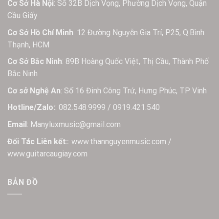
Cơ Sở Hà Nội
: Số 32B Dịch Vọng, Phường Dịch Vọng, Quận
Cầu Giấy
Cơ Sở Hồ Chí Minh
: 12 Đường Nguyễn Gia Trí, P.25, Q.Bình
Thạnh, HCM
Cơ Sở Bắc Ninh
: 89B Hoàng Quốc Việt, Thị Cầu, Thành Phố
Bắc Ninh
Cơ sở Nghệ An
: Số 16 Đinh Công Trứ, Hưng Phúc, TP Vinh
Hotline/Zalo:
: 082.548.9999 / 0919.421.540
Email
: Manyluxmusic@gmail.com
Đối Tác Liên kết:
: www.thannguyenmusic.com /
www.guitarcaugiay.com
BẢN ĐỒ