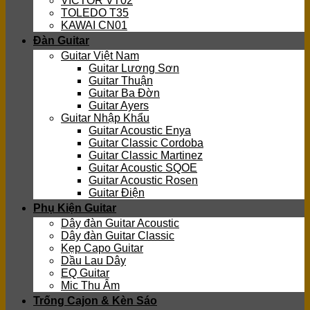
VICTOR VT02
TOLEDO T35
KAWAI CN01
Đàn Guitar
Guitar Việt Nam
Guitar Lương Sơn
Guitar Thuận
Guitar Ba Đờn
Guitar Ayers
Guitar Nhập Khẩu
Guitar Acoustic Enya
Guitar Classic Cordoba
Guitar Classic Martinez
Guitar Acoustic SQOE
Guitar Acoustic Rosen
Guitar Điện
Phụ Kiện Guitar
Dây đàn Guitar Acoustic
Dây đàn Guitar Classic
Kẹp Capo Guitar
Dầu Lau Dây
EQ Guitar
Mic Thu Âm
Trống Cajon & Kèn Sáo