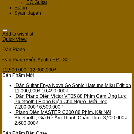
EQ Guitar
Piano
Syairi Japan
Add to wishlist
Quick View
Đàn Piano
Đàn Piano Điện Apollo EP-130
12,500,000
₫
12,000,000
₫
Sản Phẩm Mới
Đàn Guitar Enya Nova Go Sonic Hatsune Miku Edition
11,000,000
₫
10,490,000
₫
Đàn Piano Điện Victor VT05 88 Phím Cảm Ứng Lực
Bluetooth | Piano Điện Cho Người Mới Học
7,200,000
₫
6,500,000
₫
Piano Điện MASTER C300 88 Phím, Kết Nối
Bluetooth , Giá Rẻ Âm Thanh Chân Thực
3,200,000
₫
2,600,000
₫
Sản Phẩm Bán Chạy