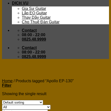
DỊCH VỤ
Gia Sư Guitar
Lắp EQ Guitar
Thay Dây Guitar
Cho Thuê Đàn Guitar
Contact
08:00 - 22:00
0825.48.9999
Contact
08:00 - 22:00
0825.48.9999
Apollo EP-130
Home
/
Products tagged “Apollo EP-130”
Filter
Showing the single result