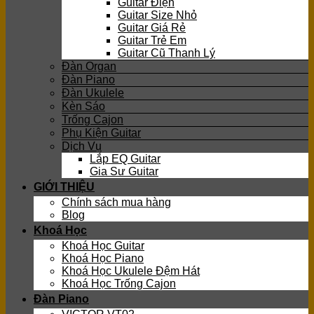
Guitar Điện
Guitar Size Nhỏ
Guitar Giá Rẻ
Guitar Trẻ Em
Guitar Cũ Thanh Lý
Đàn Organ
Đàn Piano
Đàn Ukulele
Kèn Sáo
Trống Cajon
Phụ Kiện Guitar
Dịch Vụ
Lắp EQ Guitar
Gia Sư Guitar
GIỚI THIỆU
Chính sách mua hàng
Blog
Khoá Học
Khoá Học Guitar
Khoá Học Piano
Khoá Học Ukulele Đệm Hát
Khoá Học Trống Cajon
Đàn Piano