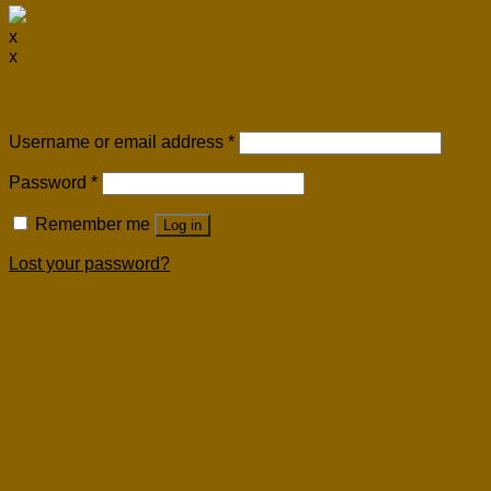
x
x
Login
Username or email address
*
Password
*
Remember me
Log in
Lost your password?