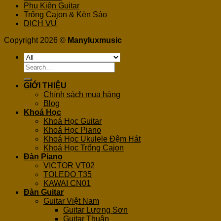
Phụ Kiện Guitar
Trống Cajon & Kèn Sáo
DỊCH VỤ
Copyright 2026 ©
Manyluxmusic
Search
for:
GIỚI THIỆU
Chính sách mua hàng
Blog
Khoá Học
Khoá Học Guitar
Khoá Học Piano
Khoá Học Ukulele Đệm Hát
Khoá Học Trống Cajon
Đàn Piano
VICTOR VT02
TOLEDO T35
KAWAI CN01
Đàn Guitar
Guitar Việt Nam
Guitar Lương Sơn
Guitar Thuận