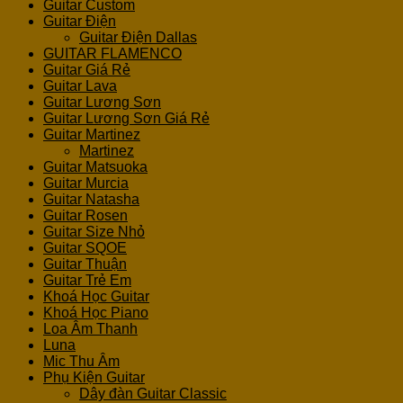
Guitar Custom
Guitar Điện
Guitar Điện Dallas
GUITAR FLAMENCO
Guitar Giá Rẻ
Guitar Lava
Guitar Lương Sơn
Guitar Lương Sơn Giá Rẻ
Guitar Martinez
Martinez
Guitar Matsuoka
Guitar Murcia
Guitar Natasha
Guitar Rosen
Guitar Size Nhỏ
Guitar SQOE
Guitar Thuận
Guitar Trẻ Em
Khoá Học Guitar
Khoá Học Piano
Loa Âm Thanh
Luna
Mic Thu Âm
Phụ Kiện Guitar
Dây đàn Guitar Classic