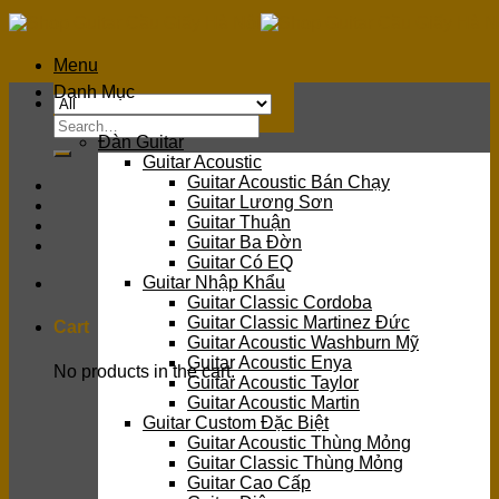
Skip
to
content
Menu
Danh Mục
Search
Đàn Guitar
for:
Guitar Acoustic
Guitar Acoustic Bán Chạy
Guitar Lương Sơn
Guitar Thuận
Guitar Ba Đờn
Guitar Có EQ
Guitar Nhập Khẩu
Guitar Classic Cordoba
Guitar Classic Martinez Đức
Cart
Guitar Acoustic Washburn Mỹ
Guitar Acoustic Enya
No products in the cart.
Guitar Acoustic Taylor
Guitar Acoustic Martin
Guitar Custom Đặc Biệt
Guitar Acoustic Thùng Mỏng
Guitar Classic Thùng Mỏng
Guitar Cao Cấp