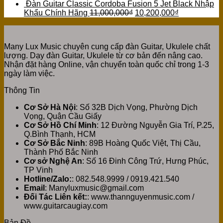
Đàn Guitar Classic Cordoba Fusion 5 Jet Black Nhập
Khẩu Chính Hãng
11,000,000
₫
10,200,000
₫
Many Lux Music chuyên cung cấp đàn Guitar, Ukulele chất
lượng. Dạy đàn Guitar, Ukulele từ cơ bản đến nâng cao.
Nhận đặt hàng Online, vận chuyển toàn quốc chỉ trong 1-3
ngày làm việc.
Thông Tin
Cơ Sở Hà Nội
: Số 32B Dịch Vọng, Phường Dịch
Vọng, Quận Cầu Giấy
Cơ Sở Hồ Chí Minh
: 12 Đường Nguyễn Gia Trí, P.25,
Q.Bình Thạnh, HCM
Cơ Sở Bắc Ninh
: 89B Hoàng Quốc Việt, Thị Cầu,
Thành Phố Bắc Ninh
Cơ sở Nghệ An
: Số 16 Đinh Công Trứ, Hưng Phúc,
TP Vinh
Hotline/Zalo:
: 082.548.9999 / 0919.421.540
Email
: Manyluxmusic@gmail.com
Đối Tác Liên kết:
: www.thannguyenmusic.com /
www.guitarcaugiay.com
Bản Đồ