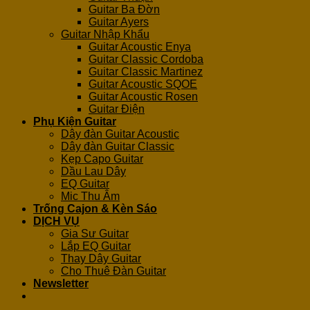
Guitar Ba Đờn
Guitar Ayers
Guitar Nhập Khẩu
Guitar Acoustic Enya
Guitar Classic Cordoba
Guitar Classic Martinez
Guitar Acoustic SQOE
Guitar Acoustic Rosen
Guitar Điện
Phụ Kiện Guitar
Dây đàn Guitar Acoustic
Dây đàn Guitar Classic
Kẹp Capo Guitar
Dầu Lau Dây
EQ Guitar
Mic Thu Âm
Trống Cajon & Kèn Sáo
DỊCH VỤ
Gia Sư Guitar
Lắp EQ Guitar
Thay Dây Guitar
Cho Thuê Đàn Guitar
Newsletter