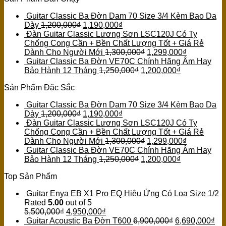
Guitar Classic Ba Đờn Dam 70 Size 3/4 Kèm Bao Da
Dày
1,200,000
₫
1,190,000
₫
Đàn Guitar Classic Lương Sơn LSC120J Có Ty
Chống Cong Cần + Bền Chất Lượng Tốt + Giá Rẻ
Dành Cho Người Mới
1,300,000
₫
1,299,000
₫
Guitar Classic Ba Đờn VE70C Chính Hãng Âm Hay
Bảo Hành 12 Tháng
1,250,000
₫
1,200,000
₫
Sản Phẩm Đặc Sắc
Guitar Classic Ba Đờn Dam 70 Size 3/4 Kèm Bao Da
Dày
1,200,000
₫
1,190,000
₫
Đàn Guitar Classic Lương Sơn LSC120J Có Ty
Chống Cong Cần + Bền Chất Lượng Tốt + Giá Rẻ
Dành Cho Người Mới
1,300,000
₫
1,299,000
₫
Guitar Classic Ba Đờn VE70C Chính Hãng Âm Hay
Bảo Hành 12 Tháng
1,250,000
₫
1,200,000
₫
Top Sản Phẩm
Guitar Enya EB X1 Pro EQ Hiệu Ứng Có Loa Size 1/2
Rated
5.00
out of 5
5,500,000
₫
4,950,000
₫
Guitar Acoustic Ba Đờn T600
6,900,000
₫
6,690,000
₫