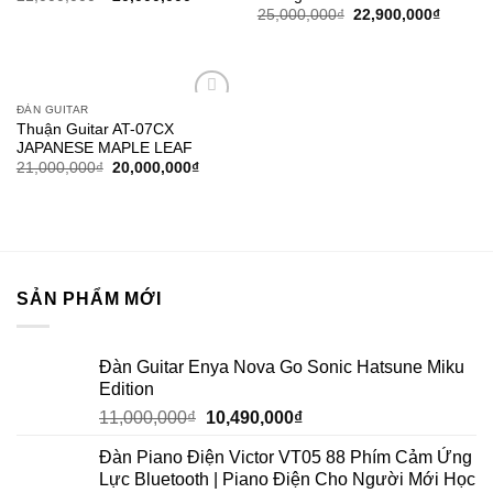
25,000,000
₫
22,900,000
₫
ĐÀN GUITAR
Add to
Thuận Guitar AT-07CX
wishlist
JAPANESE MAPLE LEAF
21,000,000
₫
20,000,000
₫
SẢN PHẨM MỚI
Đàn Guitar Enya Nova Go Sonic Hatsune Miku
Edition
11,000,000
₫
10,490,000
₫
Đàn Piano Điện Victor VT05 88 Phím Cảm Ứng
Lực Bluetooth | Piano Điện Cho Người Mới Học