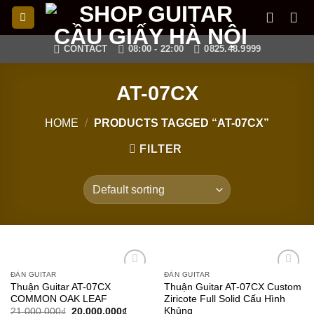
Skip
to
content
CONTACT
08:00 - 22:00
0825.48.9999
AT-07CX
HOME
/
PRODUCTS TAGGED “AT-07CX”
FILTER
ĐÀN GUITAR
ĐÀN GUITAR
Add to
Add to
Thuận Guitar AT-07CX
Thuận Guitar AT-07CX Custom
wishlist
wishlist
COMMON OAK LEAF
Ziricote Full Solid Cấu Hình
Khủng
21,000,000
₫
20,000,000
₫