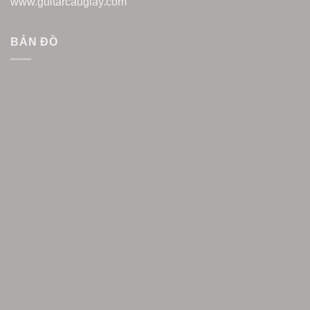
www.guitarcaugiay.com
BẢN ĐỒ