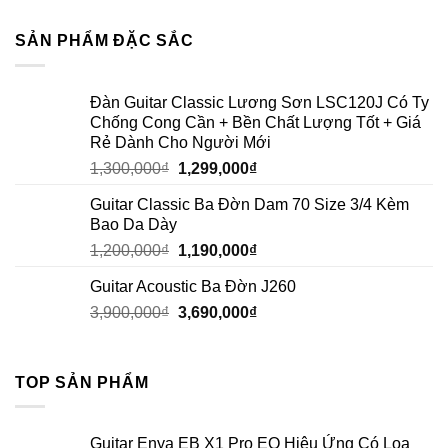
SẢN PHẨM ĐẶC SẮC
Đàn Guitar Classic Lương Sơn LSC120J Có Ty
Chống Cong Cần + Bền Chất Lượng Tốt + Giá
Rẻ Dành Cho Người Mới
1,300,000
₫
1,299,000
₫
Guitar Classic Ba Đờn Dam 70 Size 3/4 Kèm
Bao Da Dày
1,200,000
₫
1,190,000
₫
Guitar Acoustic Ba Đờn J260
3,900,000
₫
3,690,000
₫
TOP SẢN PHẨM
Guitar Enya EB X1 Pro EQ Hiệu Ứng Có Loa