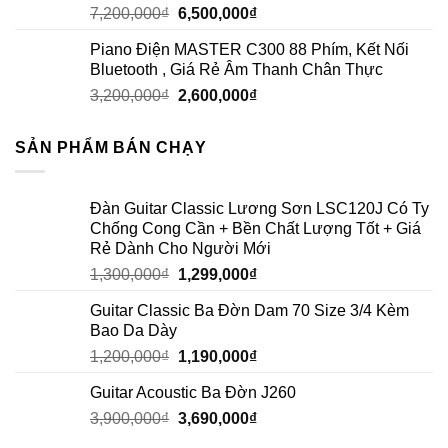
7,200,000
₫
6,500,000
₫
Piano Điện MASTER C300 88 Phím, Kết Nối
Bluetooth , Giá Rẻ Âm Thanh Chân Thực
3,200,000
₫
2,600,000
₫
SẢN PHẨM BÁN CHẠY
Đàn Guitar Classic Lương Sơn LSC120J Có Ty
Chống Cong Cần + Bền Chất Lượng Tốt + Giá
Rẻ Dành Cho Người Mới
1,300,000
₫
1,299,000
₫
Guitar Classic Ba Đờn Dam 70 Size 3/4 Kèm
Bao Da Dày
1,200,000
₫
1,190,000
₫
Guitar Acoustic Ba Đờn J260
3,900,000
₫
3,690,000
₫