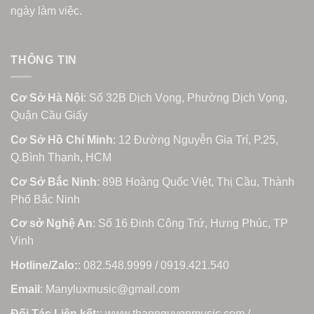
ngày làm việc.
THÔNG TIN
Cơ Sở Hà Nội
: Số 32B Dịch Vọng, Phường Dịch Vọng,
Quận Cầu Giấy
Cơ Sở Hồ Chí Minh
: 12 Đường Nguyễn Gia Trí, P.25,
Q.Bình Thạnh, HCM
Cơ Sở Bắc Ninh
: 89B Hoàng Quốc Việt, Thị Cầu, Thành
Phố Bắc Ninh
Cơ sở Nghệ An
: Số 16 Đinh Công Trứ, Hưng Phúc, TP
Vinh
Hotline/Zalo:
: 082.548.9999 / 0919.421.540
Email
: Manyluxmusic@gmail.com
Đối Tác Liên kết:
: www.thannguyenmusic.com /