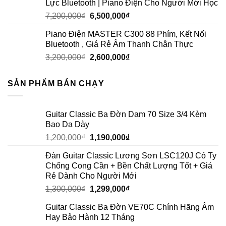
Lực Bluetooth | Piano Điện Cho Người Mới Học
7,200,000
₫
6,500,000
₫
Piano Điện MASTER C300 88 Phím, Kết Nối
Bluetooth , Giá Rẻ Âm Thanh Chân Thực
3,200,000
₫
2,600,000
₫
SẢN PHẨM BÁN CHẠY
Guitar Classic Ba Đờn Dam 70 Size 3/4 Kèm
Bao Da Dày
1,200,000
₫
1,190,000
₫
Đàn Guitar Classic Lương Sơn LSC120J Có Ty
Chống Cong Cần + Bền Chất Lượng Tốt + Giá
Rẻ Dành Cho Người Mới
1,300,000
₫
1,299,000
₫
Guitar Classic Ba Đờn VE70C Chính Hãng Âm
Hay Bảo Hành 12 Tháng