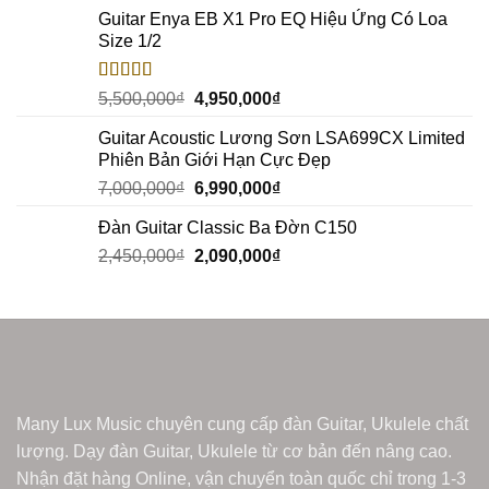
Guitar Enya EB X1 Pro EQ Hiệu Ứng Có Loa
Size 1/2
Rated
5.00
5,500,000
₫
4,950,000
₫
out of 5
Guitar Acoustic Lương Sơn LSA699CX Limited
Phiên Bản Giới Hạn Cực Đẹp
7,000,000
₫
6,990,000
₫
Đàn Guitar Classic Ba Đờn C150
2,450,000
₫
2,090,000
₫
Many Lux Music chuyên cung cấp đàn Guitar, Ukulele chất
lượng. Dạy đàn Guitar, Ukulele từ cơ bản đến nâng cao.
Nhận đặt hàng Online, vận chuyển toàn quốc chỉ trong 1-3