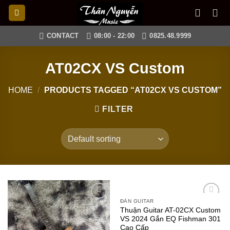
Skip
to
content
CONTACT
08:00 - 22:00
0825.48.9999
AT02CX VS Custom
HOME
/
PRODUCTS TAGGED “AT02CX VS CUSTOM”
FILTER
ĐÀN GUITAR
Add to
Add to
Thuận Guitar AT-02CX Custom
wishlist
wishlist
VS 2024 Gắn EQ Fishman 301
Cao Cấp