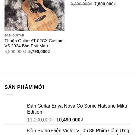
8,300,000
₫
7,800,000
₫
ĐÀN GUITAR
Thuận Guitar AT-02CX Custom
VS 2024 Bản Phủ Màu
5,800,000
₫
5,790,000
₫
SẢN PHẨM MỚI
Đàn Guitar Enya Nova Go Sonic Hatsune Miku
Edition
11,000,000
₫
10,490,000
₫
Đàn Piano Điện Victor VT05 88 Phím Cảm Ứng