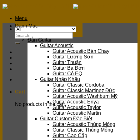
Skip
to
content
Menu
Danh Mục
Search
Đàn Guitar
for:
Guitar Acoustic
Guitar Acoustic Bán Chạy
Guitar Lương Sơn
Guitar Thuận
Guitar Ba Đờn
Guitar Có EQ
Guitar Nhập Khẩu
Guitar Classic Cordoba
Guitar Classic Martinez Đức
Cart
Guitar Acoustic Washburn Mỹ
Guitar Acoustic Enya
No products in the cart.
Guitar Acoustic Taylor
Guitar Acoustic Martin
Guitar Custom Đặc Biệt
Guitar Acoustic Thùng Mỏng
Guitar Classic Thùng Mỏng
Guitar Cao Cấp