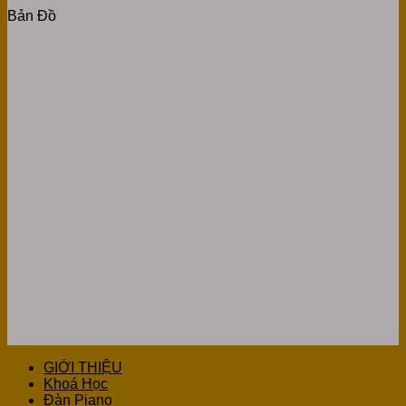
Bản Đồ
GIỚI THIỆU
Khoá Học
Đàn Piano