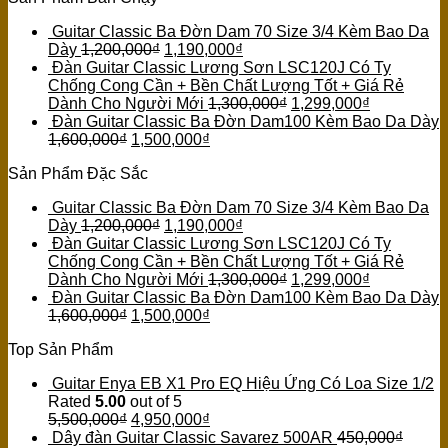
Guitar Classic Ba Đờn Dam 70 Size 3/4 Kèm Bao Da
Dày
1,200,000
₫
1,190,000
₫
Đàn Guitar Classic Lương Sơn LSC120J Có Ty
Chống Cong Cần + Bền Chất Lượng Tốt + Giá Rẻ
Dành Cho Người Mới
1,300,000
₫
1,299,000
₫
Đàn Guitar Classic Ba Đờn Dam100 Kèm Bao Da Dày
1,600,000
₫
1,500,000
₫
Sản Phẩm Đặc Sắc
Guitar Classic Ba Đờn Dam 70 Size 3/4 Kèm Bao Da
Dày
1,200,000
₫
1,190,000
₫
Đàn Guitar Classic Lương Sơn LSC120J Có Ty
Chống Cong Cần + Bền Chất Lượng Tốt + Giá Rẻ
Dành Cho Người Mới
1,300,000
₫
1,299,000
₫
Đàn Guitar Classic Ba Đờn Dam100 Kèm Bao Da Dày
1,600,000
₫
1,500,000
₫
Top Sản Phẩm
Guitar Enya EB X1 Pro EQ Hiệu Ứng Có Loa Size 1/2
Rated
5.00
out of 5
5,500,000
₫
4,950,000
₫
Dây đàn Guitar Classic Savarez 500AR
450,000
₫