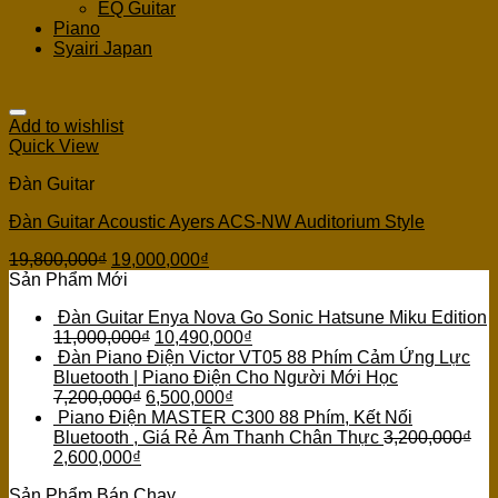
EQ Guitar
Piano
Syairi Japan
Add to wishlist
Quick View
Đàn Guitar
Đàn Guitar Acoustic Ayers ACS-NW Auditorium Style
19,800,000
₫
19,000,000
₫
Sản Phẩm Mới
Đàn Guitar Enya Nova Go Sonic Hatsune Miku Edition
11,000,000
₫
10,490,000
₫
Đàn Piano Điện Victor VT05 88 Phím Cảm Ứng Lực
Bluetooth | Piano Điện Cho Người Mới Học
7,200,000
₫
6,500,000
₫
Piano Điện MASTER C300 88 Phím, Kết Nối
Bluetooth , Giá Rẻ Âm Thanh Chân Thực
3,200,000
₫
2,600,000
₫
Sản Phẩm Bán Chạy