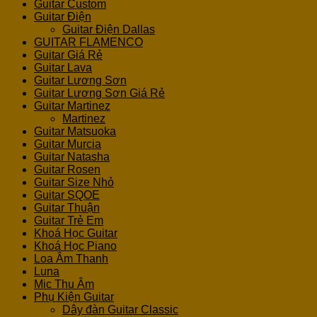
Guitar Custom
Guitar Điện
Guitar Điện Dallas
GUITAR FLAMENCO
Guitar Giá Rẻ
Guitar Lava
Guitar Lương Sơn
Guitar Lương Sơn Giá Rẻ
Guitar Martinez
Martinez
Guitar Matsuoka
Guitar Murcia
Guitar Natasha
Guitar Rosen
Guitar Size Nhỏ
Guitar SQOE
Guitar Thuận
Guitar Trẻ Em
Khoá Học Guitar
Khoá Học Piano
Loa Âm Thanh
Luna
Mic Thu Âm
Phụ Kiện Guitar
Dây đàn Guitar Classic