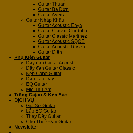
Guitar Thuận
Guitar Ba Đờn
Guitar Ayers
Guitar Nhập Khẩu
Guitar Acoustic Enya
Guitar Classic Cordoba
Guitar Classic Martinez
Guitar Acoustic SQOE
Guitar Acoustic Rosen
Guitar Điện
Phụ Kiện Guitar
Dây đàn Guitar Acoustic
Dây đàn Guitar Classic
Kẹp Capo Guitar
Dầu Lau Dây
EQ Guitar
Mic Thu Âm
Trống Cajon & Kèn Sáo
DỊCH VỤ
Gia Sư Guitar
Lắp EQ Guitar
Thay Dây Guitar
Cho Thuê Đàn Guitar
Newsletter