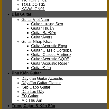
VICTOR VT02
TOLEDO T35
KAWAI CN01
Đàn Guitar
Guitar Việt Nam
Guitar Lương Sơn
Guitar Thuận
Guitar Ba Đờn
Guitar Ayers
Guitar Nhập Khẩu
Guitar Acoustic Enya
Guitar Classic Cordoba
Guitar Classic Martinez
Guitar Acoustic SQOE
Guitar Acoustic Rosen
Guitar Điện
Phụ Kiện Guitar
Dây đàn Guitar Acoustic
Dây đàn Guitar Classic
Kẹp Capo Guitar
Dầu Lau Dây
EQ Guitar
Mic Thu Âm
Trống Cajon & Kèn Sáo