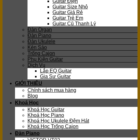
Guitar Điện
Guitar Size Nhỏ
Guitar Giá Rẻ
Guitar Trẻ Em
Guitar Cũ Thanh Lý
Đàn Organ
Đàn Piano
Đàn Ukulele
Kèn Sáo
Trống Cajon
Phụ Kiện Guitar
Dịch Vụ
Lắp EQ Guitar
Gia Sư Guitar
GIỚI THIỆU
Chính sách mua hàng
Blog
Khoá Học
Khoá Học Guitar
Khoá Học Piano
Khoá Học Ukulele Đệm Hát
Khoá Học Trống Cajon
Đàn Piano