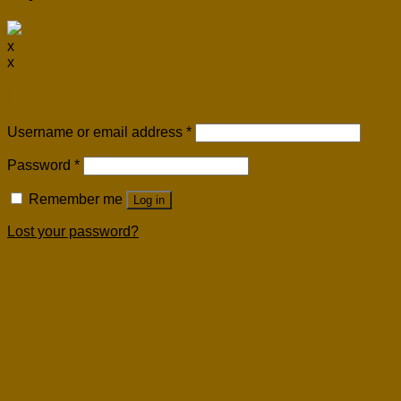
x
x
Login
Username or email address
*
Password
*
Remember me
Log in
Lost your password?