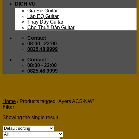
DỊCH VỤ
Gia Sư Guitar
Lắp EQ Guitar
Thay Dây Guitar
Cho Thuê Đàn Guitar
Contact
08:00 - 22:00
0825.48.9999
Contact
08:00 - 22:00
0825.48.9999
Ayers ACS-NW
Home
/
Products tagged “Ayers ACS-NW”
Filter
Showing the single result