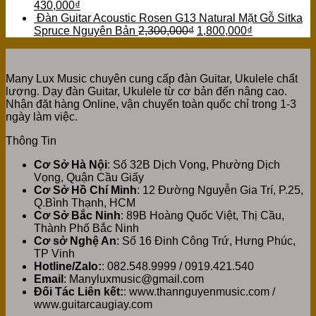
430,000
₫
Đàn Guitar Acoustic Rosen G13 Natural Mặt Gỗ Sitka
Spruce Nguyên Bản
2,300,000
₫
1,800,000
₫
Many Lux Music chuyên cung cấp đàn Guitar, Ukulele chất
lượng. Dạy đàn Guitar, Ukulele từ cơ bản đến nâng cao.
Nhận đặt hàng Online, vận chuyển toàn quốc chỉ trong 1-3
ngày làm việc.
Thông Tin
Cơ Sở Hà Nội
: Số 32B Dịch Vọng, Phường Dịch
Vọng, Quận Cầu Giấy
Cơ Sở Hồ Chí Minh
: 12 Đường Nguyễn Gia Trí, P.25,
Q.Bình Thạnh, HCM
Cơ Sở Bắc Ninh
: 89B Hoàng Quốc Việt, Thị Cầu,
Thành Phố Bắc Ninh
Cơ sở Nghệ An
: Số 16 Đinh Công Trứ, Hưng Phúc,
TP Vinh
Hotline/Zalo:
: 082.548.9999 / 0919.421.540
Email
: Manyluxmusic@gmail.com
Đối Tác Liên kết:
: www.thannguyenmusic.com /
www.guitarcaugiay.com