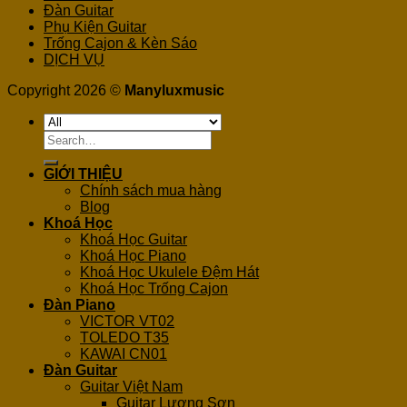
Đàn Guitar
Phụ Kiện Guitar
Trống Cajon & Kèn Sáo
DỊCH VỤ
Copyright 2026 ©
Manyluxmusic
Search
for:
GIỚI THIỆU
Chính sách mua hàng
Blog
Khoá Học
Khoá Học Guitar
Khoá Học Piano
Khoá Học Ukulele Đệm Hát
Khoá Học Trống Cajon
Đàn Piano
VICTOR VT02
TOLEDO T35
KAWAI CN01
Đàn Guitar
Guitar Việt Nam
Guitar Lương Sơn