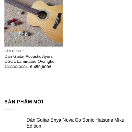
Add to
wishlist
ĐÀN GUITAR
Đàn Guitar Acoustic Ayers
OSOL Laminated Ovangkol
10,000,000
₫
9,450,000
₫
SẢN PHẨM MỚI
Đàn Guitar Enya Nova Go Sonic Hatsune Miku
Edition