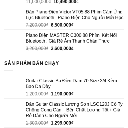
11,000,000
₫
10,490,000
₫
Đàn Piano Điện Victor VT05 88 Phím Cảm Ứng
Lực Bluetooth | Piano Điện Cho Người Mới Học
7,200,000
₫
6,500,000
₫
Piano Điện MASTER C300 88 Phím, Kết Nối
Bluetooth , Giá Rẻ Âm Thanh Chân Thực
3,200,000
₫
2,600,000
₫
SẢN PHẨM BÁN CHẠY
Guitar Classic Ba Đờn Dam 70 Size 3/4 Kèm
Bao Da Dày
1,200,000
₫
1,190,000
₫
Đàn Guitar Classic Lương Sơn LSC120J Có Ty
Chống Cong Cần + Bền Chất Lượng Tốt + Giá
Rẻ Dành Cho Người Mới
1,300,000
₫
1,299,000
₫