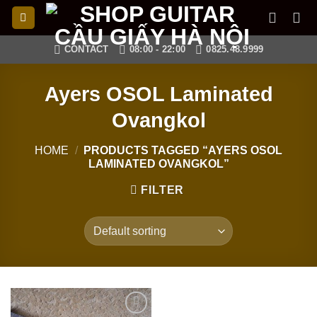
Skip
to
content
CONTACT
08:00 - 22:00
0825.48.9999
Ayers OSOL Laminated
Ovangkol
HOME
/
PRODUCTS TAGGED “AYERS OSOL
LAMINATED OVANGKOL”
FILTER