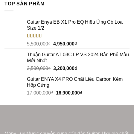
TOP SẢN PHẨM
Guitar Enya EB X1 Pro EQ Hiệu Ứng Có Loa
Size 1/2
Rated
5.00
5,500,000
₫
4,950,000
₫
out of 5
Thuận Guitar AT-03C LP VS 2024 Bản Phủ Màu
Mới Nhất
3,500,000
₫
3,200,000
₫
Guitar ENYA X4 PRO Chất Liệu Carbon Kèm
Hộp Cứng
17,000,000
₫
16,900,000
₫
Many Lux Music chuyên cung cấp đàn Guitar, Ukulele chất