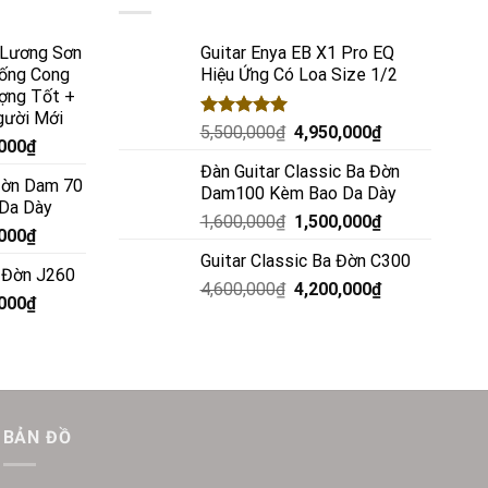
c Lương Sơn
Guitar Enya EB X1 Pro EQ
ống Cong
Hiệu Ứng Có Loa Size 1/2
ợng Tốt +
gười Mới
Rated
5.00
5,500,000
₫
4,950,000
₫
,000
₫
out of 5
Đàn Guitar Classic Ba Đờn
 Đờn Dam 70
Dam100 Kèm Bao Da Dày
 Da Dày
1,600,000
₫
1,500,000
₫
,000
₫
Guitar Classic Ba Đờn C300
a Đờn J260
4,600,000
₫
4,200,000
₫
,000
₫
BẢN ĐỒ