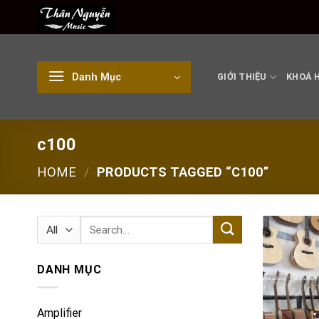
Skip
to
content
Danh Mục
GIỚI THIỆU
KHOÁ 
c100
HOME
/
PRODUCTS TAGGED “C100”
Search
for:
DANH MỤC
Amplifier