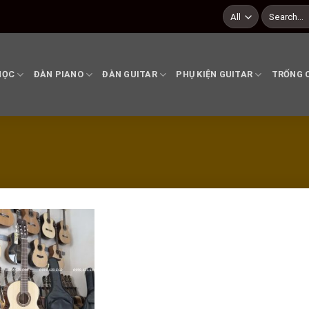
Search
for:
HỌC
ĐÀN PIANO
ĐÀN GUITAR
PHỤ KIỆN GUITAR
TRỐNG 
Add to
wishlist