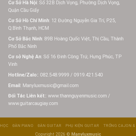
Cơ Sở Hà Nội
: Số 32B Dịch Vọng, Phường Dịch Vọng,
Quận Cầu Giấy
Cơ Sở Hồ Chí Minh
: 12 Đường Nguyễn Gia Trí, P.25,
Q.Bình Thạnh, HCM
Cơ Sở Bắc Ninh
: 89B Hoàng Quốc Việt, Thị Cầu, Thành
Phố Bắc Ninh
Cơ sở Nghệ An
: Số 16 Đinh Công Trứ, Hưng Phúc, TP
Vinh
Hotline/Zalo:
: 082.548.9999 / 0919.421.540
Email
: Manyluxmusic@gmail.com
Đối Tác Liên kết:
: www.thannguyenmusic.com /
www.guitarcaugiay.com
 HỌC
ĐÀN PIANO
ĐÀN GUITAR
PHỤ KIỆN GUITAR
TRỐNG CAJON &
Copyright 2026 ©
Manyluxmusic