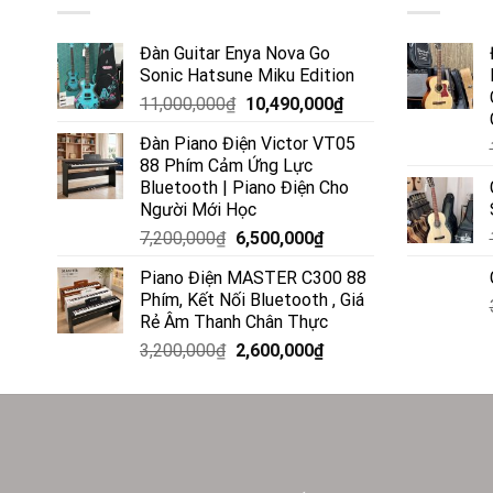
Đàn Guitar Enya Nova Go
Sonic Hatsune Miku Edition
11,000,000
₫
10,490,000
₫
Đàn Piano Điện Victor VT05
88 Phím Cảm Ứng Lực
Bluetooth | Piano Điện Cho
Người Mới Học
7,200,000
₫
6,500,000
₫
Piano Điện MASTER C300 88
Phím, Kết Nối Bluetooth , Giá
Rẻ Âm Thanh Chân Thực
3,200,000
₫
2,600,000
₫