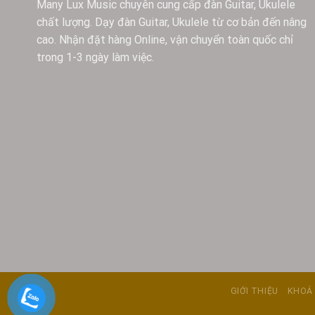
Many Lux Music chuyên cung cấp đàn Guitar, Ukulele
chất lượng. Dạy đàn Guitar, Ukulele từ cơ bản đến nâng
cao. Nhận đặt hàng Online, vận chuyển toàn quốc chỉ
trong 1-3 ngày làm việc.
GIỚI THIỆU
KHOÁ