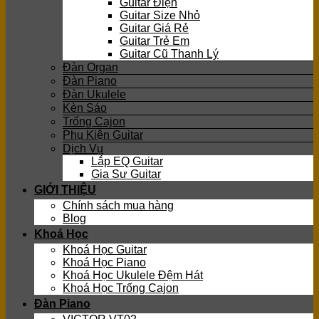
Guitar Điện
Guitar Size Nhỏ
Guitar Giá Rẻ
Guitar Trẻ Em
Guitar Cũ Thanh Lý
Đàn Organ
Đàn Piano
Đàn Ukulele
Kèn Sáo
Trống Cajon
Phụ Kiện Guitar
Dịch Vụ
Lắp EQ Guitar
Gia Sư Guitar
GIỚI THIỆU
Chính sách mua hàng
Blog
Khoá Học
Khoá Học Guitar
Khoá Học Piano
Khoá Học Ukulele Đệm Hát
Khoá Học Trống Cajon
Đàn Piano