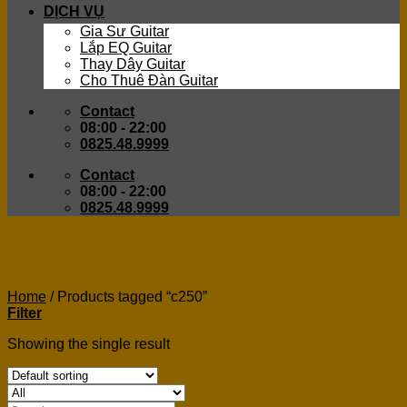
DỊCH VỤ
Gia Sư Guitar
Lắp EQ Guitar
Thay Dây Guitar
Cho Thuê Đàn Guitar
Contact
08:00 - 22:00
0825.48.9999
Contact
08:00 - 22:00
0825.48.9999
c250
Home
/
Products tagged “c250”
Filter
Showing the single result