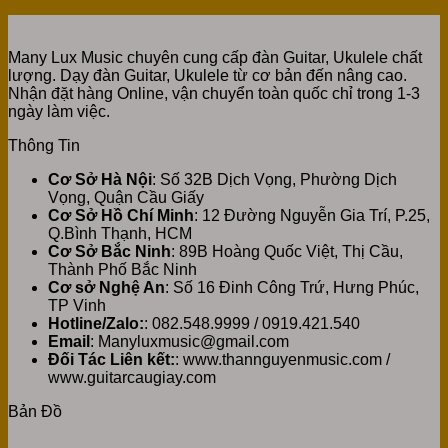
Many Lux Music chuyên cung cấp đàn Guitar, Ukulele chất
lượng. Dạy đàn Guitar, Ukulele từ cơ bản đến nâng cao.
Nhận đặt hàng Online, vận chuyển toàn quốc chỉ trong 1-3
ngày làm việc.
Thông Tin
Cơ Sở Hà Nội
: Số 32B Dịch Vọng, Phường Dịch
Vọng, Quận Cầu Giấy
Cơ Sở Hồ Chí Minh
: 12 Đường Nguyễn Gia Trí, P.25,
Q.Bình Thạnh, HCM
Cơ Sở Bắc Ninh
: 89B Hoàng Quốc Việt, Thị Cầu,
Thành Phố Bắc Ninh
Cơ sở Nghệ An
: Số 16 Đinh Công Trứ, Hưng Phúc,
TP Vinh
Hotline/Zalo:
: 082.548.9999 / 0919.421.540
Email
: Manyluxmusic@gmail.com
Đối Tác Liên kết:
: www.thannguyenmusic.com /
www.guitarcaugiay.com
Bản Đồ