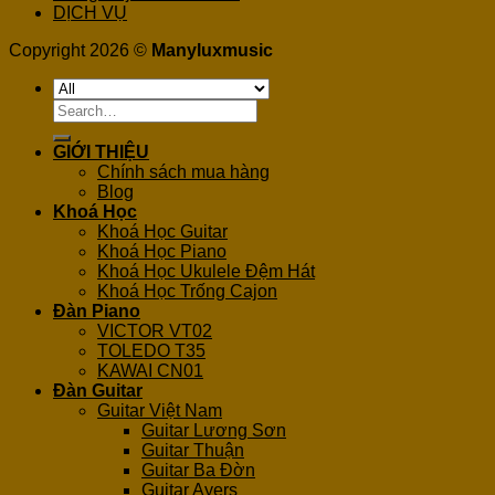
DỊCH VỤ
Copyright 2026 ©
Manyluxmusic
Search
for:
GIỚI THIỆU
Chính sách mua hàng
Blog
Khoá Học
Khoá Học Guitar
Khoá Học Piano
Khoá Học Ukulele Đệm Hát
Khoá Học Trống Cajon
Đàn Piano
VICTOR VT02
TOLEDO T35
KAWAI CN01
Đàn Guitar
Guitar Việt Nam
Guitar Lương Sơn
Guitar Thuận
Guitar Ba Đờn
Guitar Ayers