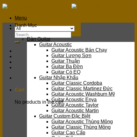
Skip
to
content
Menu
Danh Mục
Search
Đàn Guitar
for:
Guitar Acoustic
Guitar Acoustic Bán Chạy
Guitar Lương Sơn
Guitar Thuận
Guitar Ba Đờn
Guitar Có EQ
Guitar Nhập Khẩu
Guitar Classic Cordoba
Guitar Classic Martinez Đức
Cart
Guitar Acoustic Washburn Mỹ
Guitar Acoustic Enya
No products in the cart.
Guitar Acoustic Taylor
Guitar Acoustic Martin
Guitar Custom Đặc Biệt
Guitar Acoustic Thùng Mỏng
Guitar Classic Thùng Mỏng
Guitar Cao Cấp