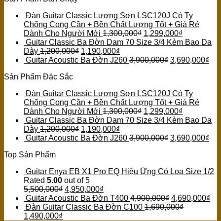
Đàn Guitar Classic Lương Sơn LSC120J Có Ty
Chống Cong Cần + Bền Chất Lượng Tốt + Giá Rẻ
Dành Cho Người Mới
1,300,000
₫
1,299,000
₫
Guitar Classic Ba Đờn Dam 70 Size 3/4 Kèm Bao Da
Dày
1,200,000
₫
1,190,000
₫
Guitar Acoustic Ba Đờn J260
3,900,000
₫
3,690,000
₫
Sản Phẩm Đặc Sắc
Đàn Guitar Classic Lương Sơn LSC120J Có Ty
Chống Cong Cần + Bền Chất Lượng Tốt + Giá Rẻ
Dành Cho Người Mới
1,300,000
₫
1,299,000
₫
Guitar Classic Ba Đờn Dam 70 Size 3/4 Kèm Bao Da
Dày
1,200,000
₫
1,190,000
₫
Guitar Acoustic Ba Đờn J260
3,900,000
₫
3,690,000
₫
Top Sản Phẩm
Guitar Enya EB X1 Pro EQ Hiệu Ứng Có Loa Size 1/2
Rated
5.00
out of 5
5,500,000
₫
4,950,000
₫
Guitar Acoustic Ba Đờn T400
4,900,000
₫
4,690,000
₫
Đàn Guitar Classic Ba Đờn C100
1,690,000
₫
1,490,000
₫