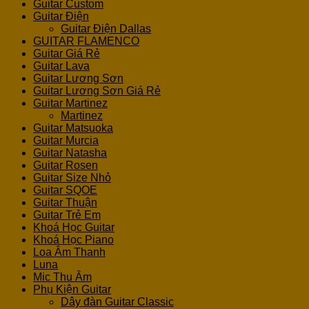
Guitar Custom
Guitar Điện
Guitar Điện Dallas
GUITAR FLAMENCO
Guitar Giá Rẻ
Guitar Lava
Guitar Lương Sơn
Guitar Lương Sơn Giá Rẻ
Guitar Martinez
Martinez
Guitar Matsuoka
Guitar Murcia
Guitar Natasha
Guitar Rosen
Guitar Size Nhỏ
Guitar SQOE
Guitar Thuận
Guitar Trẻ Em
Khoá Học Guitar
Khoá Học Piano
Loa Âm Thanh
Luna
Mic Thu Âm
Phụ Kiện Guitar
Dây đàn Guitar Classic