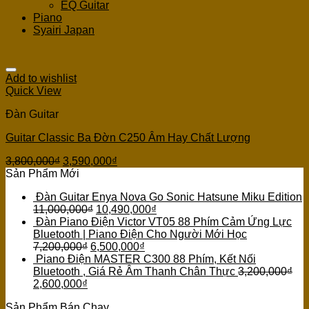
EQ Guitar
Piano
Syairi Japan
Add to wishlist
Quick View
Đàn Guitar
Guitar Classic Ba Đờn C250 Âm Hay Chất Lượng
3,800,000
₫
3,590,000
₫
Sản Phẩm Mới
Đàn Guitar Enya Nova Go Sonic Hatsune Miku Edition
11,000,000
₫
10,490,000
₫
Đàn Piano Điện Victor VT05 88 Phím Cảm Ứng Lực
Bluetooth | Piano Điện Cho Người Mới Học
7,200,000
₫
6,500,000
₫
Piano Điện MASTER C300 88 Phím, Kết Nối
Bluetooth , Giá Rẻ Âm Thanh Chân Thực
3,200,000
₫
2,600,000
₫
Sản Phẩm Bán Chạy