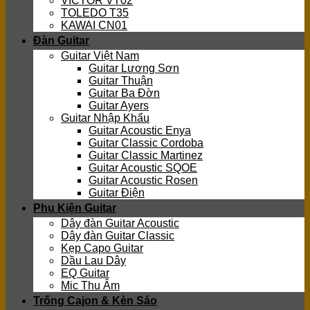
VICTOR VT02
TOLEDO T35
KAWAI CN01
Đàn Guitar
Guitar Việt Nam
Guitar Lương Sơn
Guitar Thuận
Guitar Ba Đờn
Guitar Ayers
Guitar Nhập Khẩu
Guitar Acoustic Enya
Guitar Classic Cordoba
Guitar Classic Martinez
Guitar Acoustic SQOE
Guitar Acoustic Rosen
Guitar Điện
Phụ Kiện Guitar
Dây đàn Guitar Acoustic
Dây đàn Guitar Classic
Kẹp Capo Guitar
Dầu Lau Dây
EQ Guitar
Mic Thu Âm
Trống Cajon & Kèn Sáo