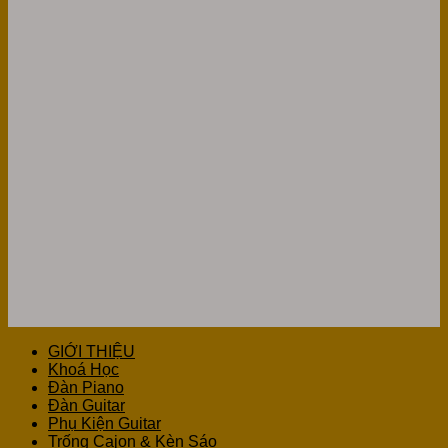
GIỚI THIỆU
Khoá Học
Đàn Piano
Đàn Guitar
Phụ Kiện Guitar
Trống Cajon & Kèn Sáo