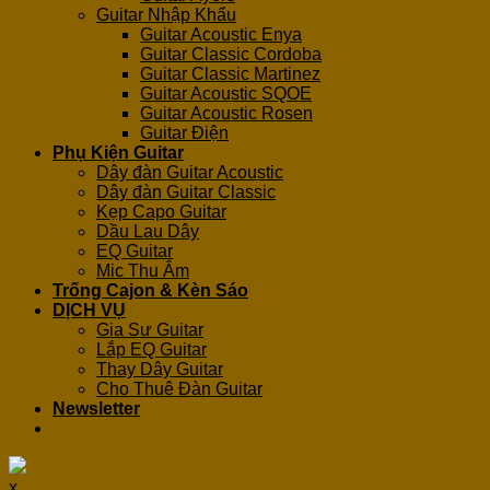
Guitar Nhập Khẩu
Guitar Acoustic Enya
Guitar Classic Cordoba
Guitar Classic Martinez
Guitar Acoustic SQOE
Guitar Acoustic Rosen
Guitar Điện
Phụ Kiện Guitar
Dây đàn Guitar Acoustic
Dây đàn Guitar Classic
Kẹp Capo Guitar
Dầu Lau Dây
EQ Guitar
Mic Thu Âm
Trống Cajon & Kèn Sáo
DỊCH VỤ
Gia Sư Guitar
Lắp EQ Guitar
Thay Dây Guitar
Cho Thuê Đàn Guitar
Newsletter
x