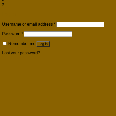
x
Login
Username or email address
*
Password
*
Remember me
Log in
Lost your password?