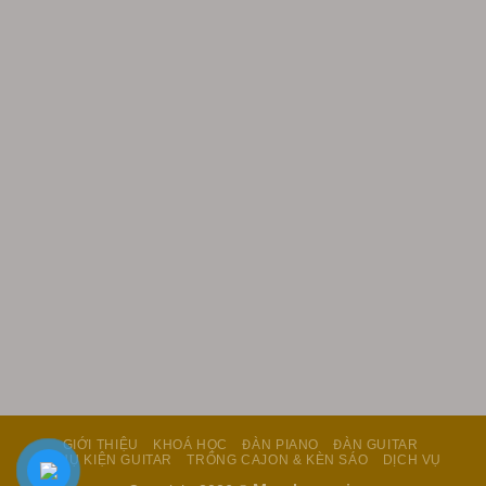
GIỚI THIỆU
KHOÁ HỌC
ĐÀN PIANO
ĐÀN GUITAR
PHỤ KIỆN GUITAR
TRỐNG CAJON & KÈN SÁO
DỊCH VỤ