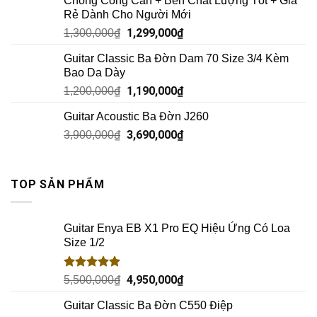
Chống Cong Cần + Bền Chất Lượng Tốt + Giá
Rẻ Dành Cho Người Mới
1,299,000
₫
1,300,000
₫
Guitar Classic Ba Đờn Dam 70 Size 3/4 Kèm
Bao Da Dày
1,190,000
₫
1,200,000
₫
Guitar Acoustic Ba Đờn J260
3,690,000
₫
3,900,000
₫
TOP SẢN PHẨM
Guitar Enya EB X1 Pro EQ Hiệu Ứng Có Loa
Size 1/2
Rated
5.00
4,950,000
₫
5,500,000
₫
out of 5
Guitar Classic Ba Đờn C550 Điệp