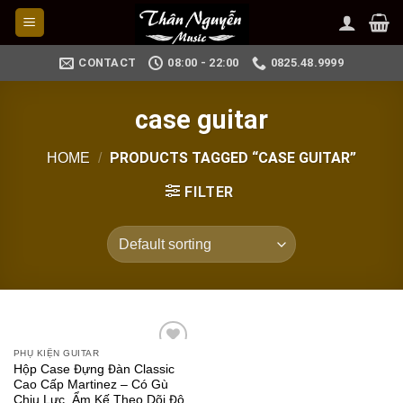
Skip
to
content
CONTACT
08:00 - 22:00
0825.48.9999
case guitar
PRODUCTS TAGGED “CASE GUITAR”
HOME
/
FILTER
PHỤ KIỆN GUITAR
Add to
Hộp Case Đựng Đàn Classic
wishlist
Cao Cấp Martinez – Có Gù
Chịu Lực, Ẩm Kế Theo Dõi Độ