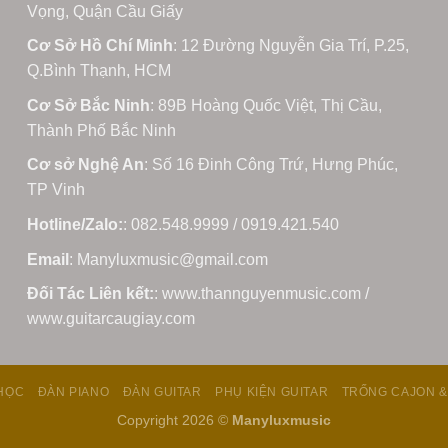
Vọng, Quận Cầu Giấy
Cơ Sở Hồ Chí Minh
: 12 Đường Nguyễn Gia Trí, P.25,
Q.Bình Thạnh, HCM
Cơ Sở Bắc Ninh
: 89B Hoàng Quốc Việt, Thị Cầu,
Thành Phố Bắc Ninh
Cơ sở Nghệ An
: Số 16 Đinh Công Trứ, Hưng Phúc,
TP Vinh
Hotline/Zalo:
: 082.548.9999 / 0919.421.540
Email
: Manyluxmusic@gmail.com
Đối Tác Liên kết:
: www.thannguyenmusic.com /
www.guitarcaugiay.com
HỌC
ĐÀN PIANO
ĐÀN GUITAR
PHỤ KIỆN GUITAR
TRỐNG CAJON &
Copyright 2026 ©
Manyluxmusic