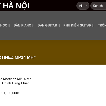
Search
for:
 HỌC
ĐÀN PIANO
ĐÀN GUITAR
PHỤ KIỆN GUITAR
TRỐN
TINEZ MP14 MH”
sic Martinez MP14 Mh
Add to wishlist
úi Chính Hãng Phiên
₫
10,900,000
₫