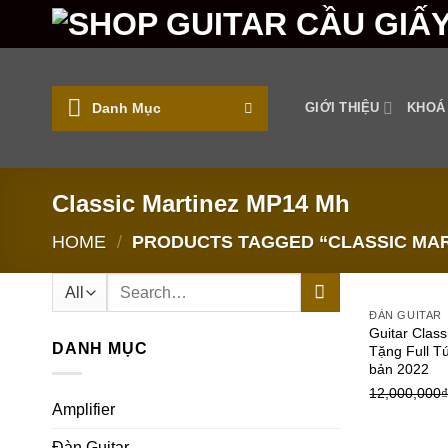
Skip
to
content
Danh Mục
GIỚI THIỆU
KHOÁ
Classic Martinez MP14 Mh
HOME
/
PRODUCTS TAGGED “CLASSIC MAR
Search
for:
ĐÀN GUITAR
Guitar Clas
DANH MỤC
Tặng Full T
bản 2022
12,000,000
Amplifier
Đàn Guitar