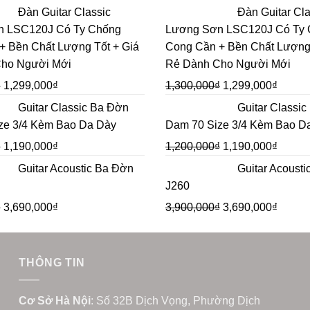
Đàn Guitar Classic
Đàn Guitar Cla
n LSC120J Có Ty Chống
Lương Sơn LSC120J Có Ty
+ Bền Chất Lượng Tốt + Giá
Cong Cần + Bền Chất Lượng 
ho Người Mới
Rẻ Dành Cho Người Mới
₫
1,299,000
₫
1,300,000
₫
1,299,000
₫
Guitar Classic Ba Đờn
Guitar Classi
ze 3/4 Kèm Bao Da Dày
Dam 70 Size 3/4 Kèm Bao D
₫
1,190,000
₫
1,200,000
₫
1,190,000
₫
Guitar Acoustic Ba Đờn
Guitar Acoust
J260
₫
3,690,000
₫
3,900,000
₫
3,690,000
₫
THÔNG TIN
Cơ Sở Hà Nội
: Số 32B Dịch Vọng, Phường Dịch