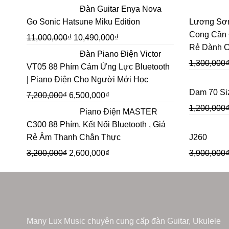
Đàn Guitar Enya Nova
Go Sonic Hatsune Miku Edition
Lương Sơ
Cong Cần 
11,000,000
₫
10,490,000
₫
Rẻ Dành C
Đàn Piano Điện Victor
1,300,000
VT05 88 Phím Cảm Ứng Lực Bluetooth
| Piano Điện Cho Người Mới Học
Dam 70 Si
7,200,000
₫
6,500,000
₫
1,200,000
Piano Điện MASTER
C300 88 Phím, Kết Nối Bluetooth , Giá
Rẻ Âm Thanh Chân Thực
J260
3,200,000
₫
2,600,000
₫
3,900,000
Many Lux Music chuyên cung cấp đàn Guitar, Ukulele