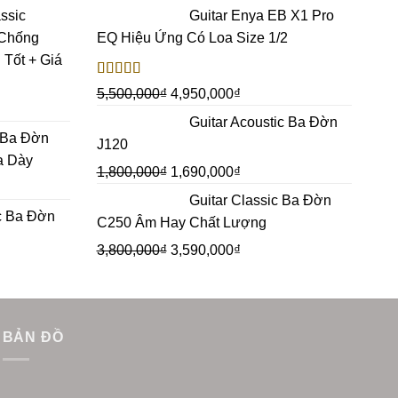
ssic
Guitar Enya EB X1 Pro
 Chống
EQ Hiệu Ứng Có Loa Size 1/2
Tốt + Giá
Rated
5.00
5,500,000
₫
4,950,000
₫
out of 5
Guitar Acoustic Ba Đờn
c Ba Đờn
J120
a Dày
1,800,000
₫
1,690,000
₫
Guitar Classic Ba Đờn
ic Ba Đờn
C250 Âm Hay Chất Lượng
3,800,000
₫
3,590,000
₫
BẢN ĐỒ