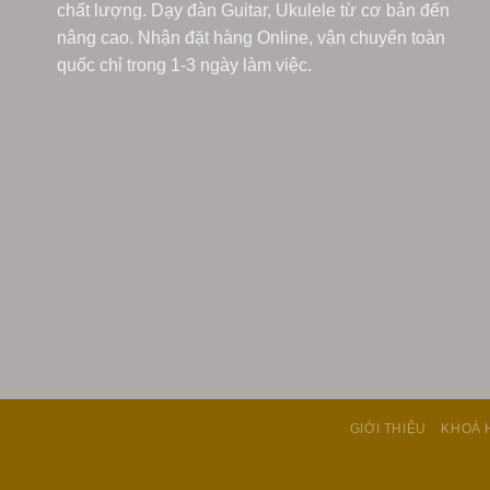
chất lượng. Dạy đàn Guitar, Ukulele từ cơ bản đến
nâng cao. Nhận đặt hàng Online, vận chuyển toàn
quốc chỉ trong 1-3 ngày làm việc.
GIỚI THIỆU
KHOÁ 