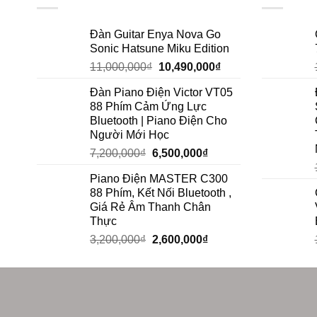
Đàn Guitar Enya Nova Go
Sonic Hatsune Miku Edition
11,000,000
₫
10,490,000
₫
Đàn Piano Điện Victor VT05
88 Phím Cảm Ứng Lực
Bluetooth | Piano Điện Cho
Người Mới Học
7,200,000
₫
6,500,000
₫
Piano Điện MASTER C300
88 Phím, Kết Nối Bluetooth ,
Giá Rẻ Âm Thanh Chân
Thực
3,200,000
₫
2,600,000
₫