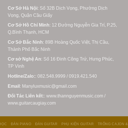
Cơ Sở Hà Nội
: Số 32B Dịch Vọng, Phường Dịch
Vọng, Quận Cầu Giấy
Cơ Sở Hồ Chí Minh
: 12 Đường Nguyễn Gia Trí, P.25,
Q.Bình Thạnh, HCM
Cơ Sở Bắc Ninh
: 89B Hoàng Quốc Việt, Thị Cầu,
Thành Phố Bắc Ninh
Cơ sở Nghệ An
: Số 16 Đinh Công Trứ, Hưng Phúc,
TP Vinh
Hotline/Zalo:
: 082.548.9999 / 0919.421.540
Email
: Manyluxmusic@gmail.com
Đối Tác Liên kết:
: www.thannguyenmusic.com /
www.guitarcaugiay.com
HỌC
ĐÀN PIANO
ĐÀN GUITAR
PHỤ KIỆN GUITAR
TRỐNG CAJON &