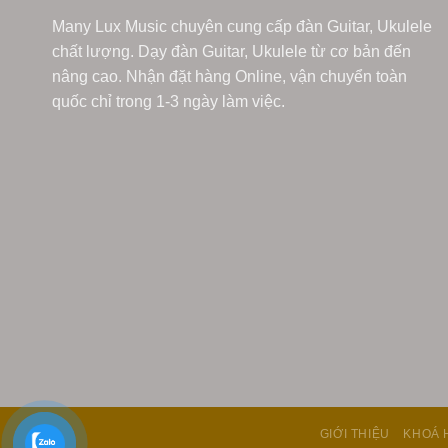
Many Lux Music chuyên cung cấp đàn Guitar, Ukulele
chất lượng. Dạy đàn Guitar, Ukulele từ cơ bản đến
nâng cao. Nhận đặt hàng Online, vận chuyển toàn
quốc chỉ trong 1-3 ngày làm việc.
GIỚI THIỆU
KHOÁ 