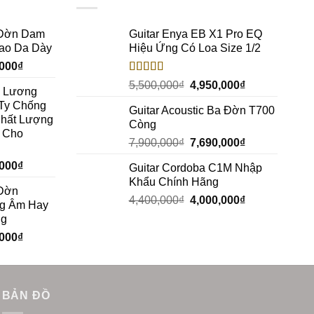
a Đờn Dam
Guitar Enya EB X1 Pro EQ
Bao Da Dày
Hiệu Ứng Có Loa Size 1/2
,000
₫
Rated
5.00
5,500,000
₫
4,950,000
₫
c Lương
out of 5
Ty Chống
Guitar Acoustic Ba Đờn T700
Chất Lượng
Còng
h Cho
7,900,000
₫
7,690,000
₫
,000
₫
Guitar Cordoba C1M Nhập
Khẩu Chính Hãng
 Đờn
4,400,000
₫
4,000,000
₫
g Âm Hay
ng
,000
₫
BẢN ĐỒ