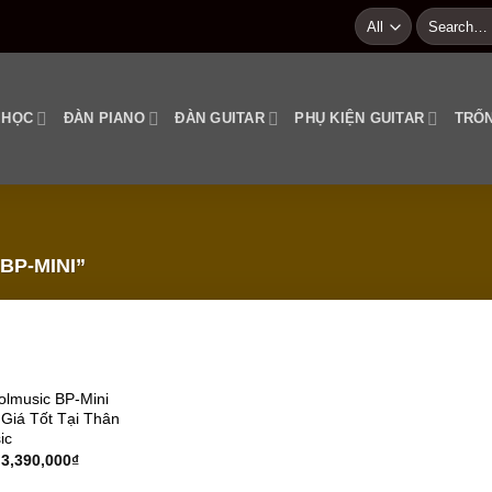
Search
for:
 HỌC
ĐÀN PIANO
ĐÀN GUITAR
PHỤ KIỆN GUITAR
TRỐN
BP-MINI”
Add to
oolmusic BP-Mini
wishlist
Giá Tốt Tại Thân
ic
3,390,000
₫