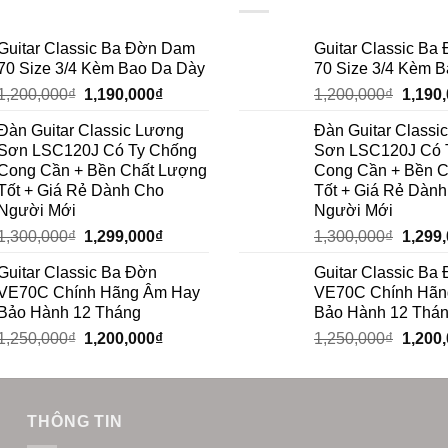
Guitar Classic Ba Đờn Dam
Guitar Classic B
70 Size 3/4 Kèm Bao Da Dày
70 Size 3/4 Kèm 
1,200,000
₫
1,190,000
₫
1,200,000
₫
1,190
Đàn Guitar Classic Lương
Đàn Guitar Classi
Sơn LSC120J Có Ty Chống
Sơn LSC120J Có 
Cong Cần + Bền Chất Lượng
Cong Cần + Bền 
Tốt + Giá Rẻ Dành Cho
Tốt + Giá Rẻ Dàn
Người Mới
Người Mới
1,300,000
₫
1,299,000
₫
1,300,000
₫
1,299
Guitar Classic Ba Đờn
Guitar Classic Ba
VE70C Chính Hãng Âm Hay
VE70C Chính Hãn
Bảo Hành 12 Tháng
Bảo Hành 12 Thá
1,250,000
₫
1,200,000
₫
1,250,000
₫
1,200
THÔNG TIN