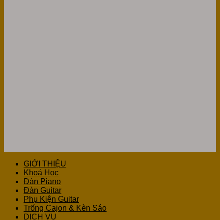
GIỚI THIỆU
Khoá Học
Đàn Piano
Đàn Guitar
Phụ Kiện Guitar
Trống Cajon & Kèn Sáo
DỊCH VỤ