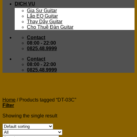
DỊCH VỤ
Gia Sư Guitar
Lắp EQ Guitar
Thay Dây Guitar
Cho Thuê Đàn Guitar
Contact
08:00 - 22:00
0825.48.9999
Contact
08:00 - 22:00
0825.48.9999
DT-03C
Home
/
Products tagged “DT-03C”
Filter
Showing the single result