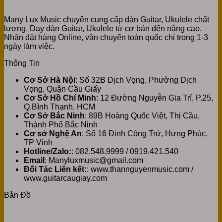
Many Lux Music chuyên cung cấp đàn Guitar, Ukulele chất
lượng. Dạy đàn Guitar, Ukulele từ cơ bản đến nâng cao.
Nhận đặt hàng Online, vận chuyển toàn quốc chỉ trong 1-3
ngày làm việc.
Thông Tin
Cơ Sở Hà Nội
: Số 32B Dịch Vọng, Phường Dịch
Vọng, Quận Cầu Giấy
Cơ Sở Hồ Chí Minh
: 12 Đường Nguyễn Gia Trí, P.25,
Q.Bình Thạnh, HCM
Cơ Sở Bắc Ninh
: 89B Hoàng Quốc Việt, Thị Cầu,
Thành Phố Bắc Ninh
Cơ sở Nghệ An
: Số 16 Đinh Công Trứ, Hưng Phúc,
TP Vinh
Hotline/Zalo:
: 082.548.9999 / 0919.421.540
Email
: Manyluxmusic@gmail.com
Đối Tác Liên kết:
: www.thannguyenmusic.com /
www.guitarcaugiay.com
Bản Đồ