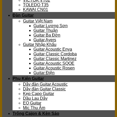
VICTOR VT02
TOLEDO T35
KAWAI CN01
Đàn Guitar
Guitar Việt Nam
Guitar Lương Sơn
Guitar Thuận
Guitar Ba Đờn
Guitar Ayers
Guitar Nhập Khẩu
Guitar Acoustic Enya
Guitar Classic Cordoba
Guitar Classic Martinez
Guitar Acoustic SQOE
Guitar Acoustic Rosen
Guitar Điện
Phụ Kiện Guitar
Dây đàn Guitar Acoustic
Dây đàn Guitar Classic
Kẹp Capo Guitar
Dầu Lau Dây
EQ Guitar
Mic Thu Âm
Trống Cajon & Kèn Sáo