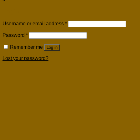
Login
Username or email address
*
Password
*
Remember me
Log in
Lost your password?