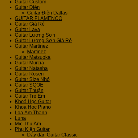
Guitar Custom
Guitar Điện
Guitar Điện Dallas
GUITAR FLAMENCO
Guitar Giá Rẻ
Guitar Lava
Guitar Lương Sơn
Guitar Lương Sơn Giá Rẻ
Guitar Martinez
Martinez
Guitar Matsuoka
Guitar Murcia
Guitar Natasha
Guitar Rosen
Guitar Size Nhỏ
Guitar SQOE
Guitar Thuận
Guitar Trẻ Em
Khoá Học Guitar
Khoá Học Piano
Loa Âm Thanh
Luna
Mic Thu Âm
Phụ Kiện Guitar
Dây đàn Guitar Classic