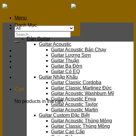
Skip
to
content
Menu
Danh Mục
Search
Đàn Guitar
for:
Guitar Acoustic
Guitar Acoustic Bán Chạy
Guitar Lương Sơn
Guitar Thuận
Guitar Ba Đờn
Guitar Có EQ
Guitar Nhập Khẩu
Guitar Classic Cordoba
Guitar Classic Martinez Đức
Cart
Guitar Acoustic Washburn Mỹ
Guitar Acoustic Enya
No products in the cart.
Guitar Acoustic Taylor
Guitar Acoustic Martin
Guitar Custom Đặc Biệt
Guitar Acoustic Thùng Mỏng
Guitar Classic Thùng Mỏng
Guitar Cao Cấp