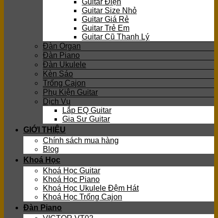
Guitar Điện
Guitar Size Nhỏ
Guitar Giá Rẻ
Guitar Trẻ Em
Guitar Cũ Thanh Lý
Đàn Organ
Đàn Piano
Đàn Ukulele
Kèn Sáo
Trống Cajon
Phụ Kiện Guitar
Dịch Vụ
Lắp EQ Guitar
Gia Sư Guitar
GIỚI THIỆU
Chính sách mua hàng
Blog
Khoá Học
Khoá Học Guitar
Khoá Học Piano
Khoá Học Ukulele Đệm Hát
Khoá Học Trống Cajon
Đàn Piano