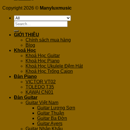
Copyright 2026 ©
Manyluxmusic
Search
for:
GIỚI THIỆU
Chính sách mua hàng
Blog
Khoá Học
Khoá Học Guitar
Khoá Học Piano
Khoá Học Ukulele Đệm Hát
Khoá Học Trống Cajon
Đàn Piano
VICTOR VT02
TOLEDO T35
KAWAI CN01
Đàn Guitar
Guitar Việt Nam
Guitar Lương Sơn
Guitar Thuận
Guitar Ba Đờn
Guitar Ayers
Guitar Nhập Khẩu