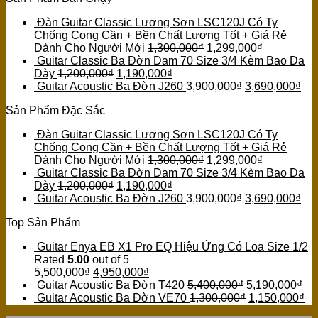
Đàn Guitar Classic Lương Sơn LSC120J Có Ty
Chống Cong Cần + Bền Chất Lượng Tốt + Giá Rẻ
Dành Cho Người Mới
1,300,000
₫
1,299,000
₫
Guitar Classic Ba Đờn Dam 70 Size 3/4 Kèm Bao Da
Dày
1,200,000
₫
1,190,000
₫
Guitar Acoustic Ba Đờn J260
3,900,000
₫
3,690,000
₫
Sản Phẩm Đặc Sắc
Đàn Guitar Classic Lương Sơn LSC120J Có Ty
Chống Cong Cần + Bền Chất Lượng Tốt + Giá Rẻ
Dành Cho Người Mới
1,300,000
₫
1,299,000
₫
Guitar Classic Ba Đờn Dam 70 Size 3/4 Kèm Bao Da
Dày
1,200,000
₫
1,190,000
₫
Guitar Acoustic Ba Đờn J260
3,900,000
₫
3,690,000
₫
Top Sản Phẩm
Guitar Enya EB X1 Pro EQ Hiệu Ứng Có Loa Size 1/2
Rated
5.00
out of 5
5,500,000
₫
4,950,000
₫
Guitar Acoustic Ba Đờn T420
5,400,000
₫
5,190,000
₫
Guitar Acoustic Ba Đờn VE70
1,300,000
₫
1,150,000
₫