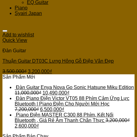
EQ Guitar
Piano
Syairi Japan
Add to wishlist
Quick View
Đàn Guitar
Thuận Guitar DT03C Lưng Hông Gỗ Điệp Vân Đẹp
3,500,000
₫
3,200,000
₫
Sản Phẩm Mới
Đàn Guitar Enya Nova Go Sonic Hatsune Miku Edition
11,000,000
₫
10,490,000
₫
Đàn Piano Điện Victor VT05 88 Phím Cảm Ứng Lực
Bluetooth | Piano Điện Cho Người Mới Học
7,200,000
₫
6,500,000
₫
Piano Điện MASTER C300 88 Phím, Kết Nối
Bluetooth , Giá Rẻ Âm Thanh Chân Thực
3,200,000
₫
2,600,000
₫
Sản Phẩm Bán Chạy