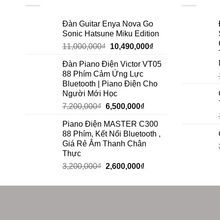
Đàn Guitar Enya Nova Go
Sonic Hatsune Miku Edition
11,000,000
₫
10,490,000
₫
Đàn Piano Điện Victor VT05
88 Phím Cảm Ứng Lực
Bluetooth | Piano Điện Cho
Người Mới Học
7,200,000
₫
6,500,000
₫
Piano Điện MASTER C300
88 Phím, Kết Nối Bluetooth ,
Giá Rẻ Âm Thanh Chân
Thực
3,200,000
₫
2,600,000
₫