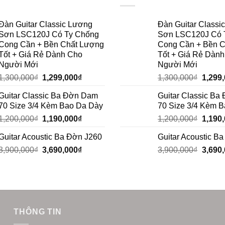
Đàn Guitar Classic Lương
Đàn Guitar Classi
Sơn LSC120J Có Ty Chống
Sơn LSC120J Có 
Cong Cần + Bền Chất Lượng
Cong Cần + Bền 
Tốt + Giá Rẻ Dành Cho
Tốt + Giá Rẻ Dàn
Người Mới
Người Mới
1,300,000
₫
1,299,000
₫
1,300,000
₫
1,299
Guitar Classic Ba Đờn Dam
Guitar Classic B
70 Size 3/4 Kèm Bao Da Dày
70 Size 3/4 Kèm 
1,200,000
₫
1,190,000
₫
1,200,000
₫
1,190
Guitar Acoustic Ba Đờn J260
Guitar Acoustic B
3,900,000
₫
3,690,000
₫
3,900,000
₫
3,690
THÔNG TIN