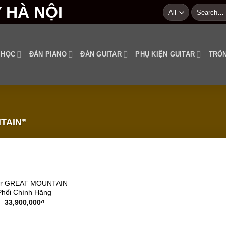
Search
for:
 HỌC
ĐÀN PIANO
ĐÀN GUITAR
PHỤ KIỆN GUITAR
TRỐN
TAIN”
Add to
tar GREAT MOUNTAIN
wishlist
Phối Chính Hãng
₫
33,900,000
₫