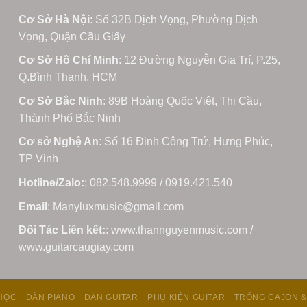
Cơ Sở Hà Nội
: Số 32B Dịch Vọng, Phường Dịch
Vọng, Quận Cầu Giấy
Cơ Sở Hồ Chí Minh
: 12 Đường Nguyễn Gia Trí, P.25,
Q.Bình Thạnh, HCM
Cơ Sở Bắc Ninh
: 89B Hoàng Quốc Việt, Thị Cầu,
Thành Phố Bắc Ninh
Cơ sở Nghệ An
: Số 16 Đinh Công Trứ, Hưng Phúc,
TP Vinh
Hotline/Zalo:
: 082.548.9999 / 0919.421.540
Email
: Manyluxmusic@gmail.com
Đối Tác Liên kết:
: www.thannguyenmusic.com /
www.guitarcaugiay.com
HỌC
ĐÀN PIANO
ĐÀN GUITAR
PHỤ KIỆN GUITAR
TRỐNG CAJON &