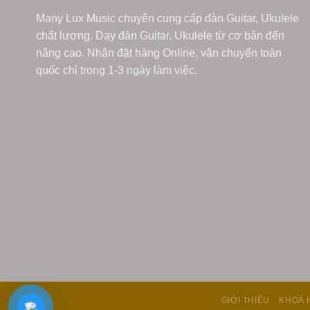
Many Lux Music chuyên cung cấp đàn Guitar, Ukulele
chất lượng. Dạy đàn Guitar, Ukulele từ cơ bản đến
nâng cao. Nhận đặt hàng Online, vận chuyển toàn
quốc chỉ trong 1-3 ngày làm việc.
GIỚI THIỆU
KHOÁ 