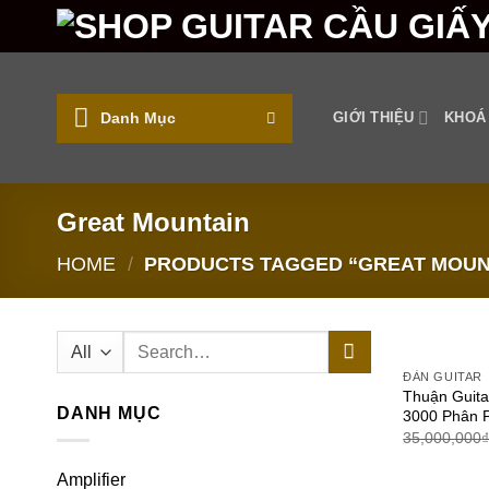
Skip
to
content
Danh Mục
GIỚI THIỆU
KHOÁ
Great Mountain
HOME
/
PRODUCTS TAGGED “GREAT MOUN
Search
for:
ĐÀN GUITAR
Thuận Gui
DANH MỤC
3000 Phân 
35,000,000
Amplifier