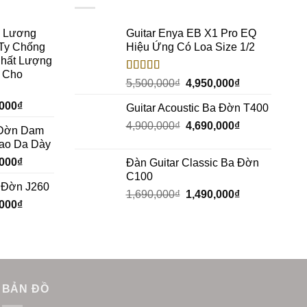
c Lương
Guitar Enya EB X1 Pro EQ
Ty Chống
Hiệu Ứng Có Loa Size 1/2
Chất Lượng
h Cho
Rated
5.00
5,500,000
₫
4,950,000
₫
out of 5
,000
₫
Guitar Acoustic Ba Đờn T400
4,900,000
₫
4,690,000
₫
a Đờn Dam
Bao Da Dày
,000
₫
Đàn Guitar Classic Ba Đờn
C100
a Đờn J260
1,690,000
₫
1,490,000
₫
,000
₫
BẢN ĐỒ