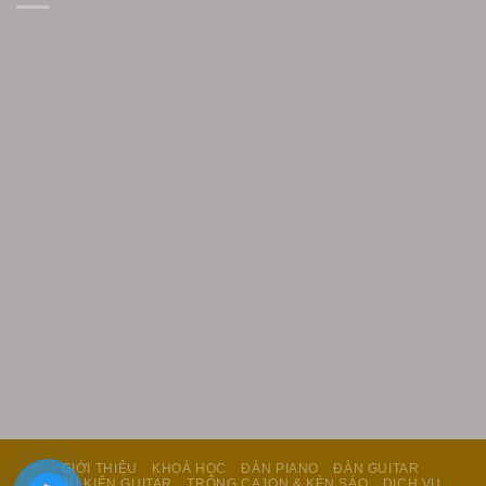
GIỚI THIỆU
KHOÁ HỌC
ĐÀN PIANO
ĐÀN GUITAR
PHỤ KIỆN GUITAR
TRỐNG CAJON & KÈN SÁO
DỊCH VỤ