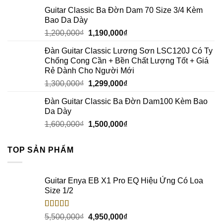
Guitar Classic Ba Đờn Dam 70 Size 3/4 Kèm
Bao Da Dày
1,200,000
₫
1,190,000
₫
Đàn Guitar Classic Lương Sơn LSC120J Có Ty
Chống Cong Cần + Bền Chất Lượng Tốt + Giá
Rẻ Dành Cho Người Mới
1,300,000
₫
1,299,000
₫
Đàn Guitar Classic Ba Đờn Dam100 Kèm Bao
Da Dày
1,600,000
₫
1,500,000
₫
TOP SẢN PHẨM
Guitar Enya EB X1 Pro EQ Hiệu Ứng Có Loa
Size 1/2
Rated
5.00
5,500,000
₫
4,950,000
₫