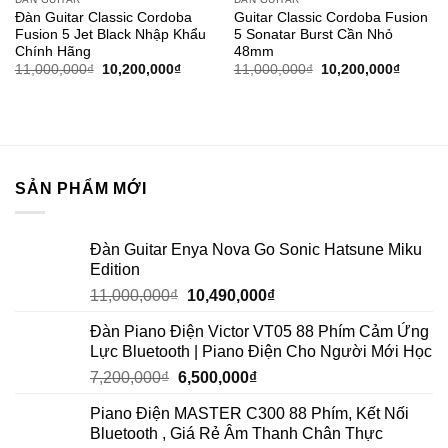
Add to
Add to
Đàn Guitar Classic Cordoba
Guitar Classic Cordoba Fusion
wishlist
wishlist
Fusion 5 Jet Black Nhập Khẩu
5 Sonatar Burst Cần Nhỏ
Chính Hãng
48mm
11,000,000
₫
10,200,000
₫
11,000,000
₫
10,200,000
₫
SẢN PHẨM MỚI
Đàn Guitar Enya Nova Go Sonic Hatsune Miku
Edition
11,000,000
₫
10,490,000
₫
Đàn Piano Điện Victor VT05 88 Phím Cảm Ứng
Lực Bluetooth | Piano Điện Cho Người Mới Học
7,200,000
₫
6,500,000
₫
Piano Điện MASTER C300 88 Phím, Kết Nối
Bluetooth , Giá Rẻ Âm Thanh Chân Thực