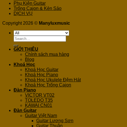
Phụ Kiện Guitar
Trống Cajon & Kèn Sáo
DỊCH VỤ
Copyright 2026 ©
Manyluxmusic
Search
for:
GIỚI THIỆU
Chính sách mua hàng
Blog
Khoá Học
Khoá Học Guitar
Khoá Học Piano
Khoá Học Ukulele Đệm Hát
Khoá Học Trống Cajon
Đàn Piano
VICTOR VT02
TOLEDO T35
KAWAI CN01
Đàn Guitar
Guitar Việt Nam
Guitar Lương Sơn
Guitar Thuận