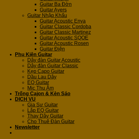
Guitar Ba Đờn
Guitar Ayers
Guitar Nhập Khẩu
Guitar Acoustic Enya
Guitar Classic Cordoba
Guitar Classic Martinez
Guitar Acoustic SQOE
Guitar Acoustic Rosen
Guitar Điện
Phụ Kiện Guitar
Dây đàn Guitar Acoustic
Dây đàn Guitar Classic
Kẹp Capo Guitar
Dầu Lau Dây
EQ Guitar
Mic Thu Âm
Trống Cajon & Kèn Sáo
DỊCH VỤ
Gia Sư Guitar
Lắp EQ Guitar
Thay Dây Guitar
Cho Thuê Đàn Guitar
Newsletter