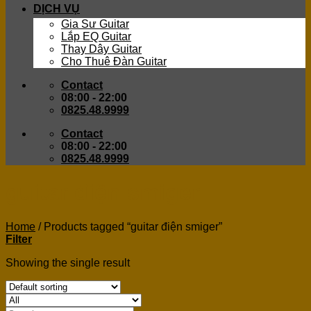
DỊCH VỤ
Gia Sư Guitar
Lắp EQ Guitar
Thay Dây Guitar
Cho Thuê Đàn Guitar
Contact
08:00 - 22:00
0825.48.9999
Contact
08:00 - 22:00
0825.48.9999
guitar điện smiger
Home
/
Products tagged “guitar điện smiger”
Filter
Showing the single result