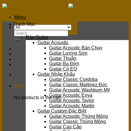
Skip
to
content
Menu
Danh Mục
Search
Đàn Guitar
for:
Guitar Acoustic
Guitar Acoustic Bán Chạy
Guitar Lương Sơn
Guitar Thuận
Guitar Ba Đờn
Guitar Có EQ
Guitar Nhập Khẩu
Guitar Classic Cordoba
Guitar Classic Martinez Đức
Cart
Guitar Acoustic Washburn Mỹ
Guitar Acoustic Enya
No products in the cart.
Guitar Acoustic Taylor
Guitar Acoustic Martin
Guitar Custom Đặc Biệt
Guitar Acoustic Thùng Mỏng
Guitar Classic Thùng Mỏng
Guitar Cao Cấp