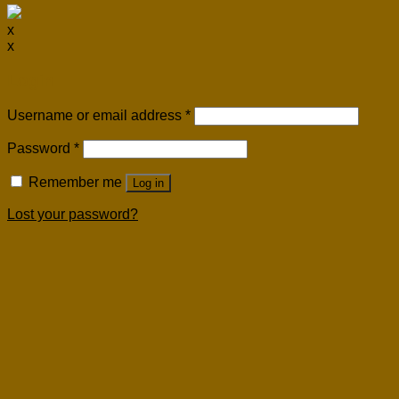
x
x
Login
Username or email address
*
Password
*
Remember me
Log in
Lost your password?