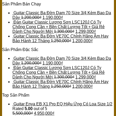
Sản Phẩm Bán Chạy
Guitar Classic Ba Đờn Dam 70 Size 3/4 Kèm Bao Da
Dày
1,200,000
₫
1,190,000
₫
Đàn Guitar Classic Lương Sơn LSC120J Có Ty
Chống Cong Cần + Bền Chất Lượng Tốt + Giá Rẻ
Dành Cho Người Mới
1,300,000
₫
1,299,000
₫
Guitar Classic Ba Đờn VE70C Chính Hãng Âm Hay
Bảo Hành 12 Tháng
1,250,000
₫
1,200,000
₫
Sản Phẩm Đặc Sắc
Guitar Classic Ba Đờn Dam 70 Size 3/4 Kèm Bao Da
Dày
1,200,000
₫
1,190,000
₫
Đàn Guitar Classic Lương Sơn LSC120J Có Ty
Chống Cong Cần + Bền Chất Lượng Tốt + Giá Rẻ
Dành Cho Người Mới
1,300,000
₫
1,299,000
₫
Guitar Classic Ba Đờn VE70C Chính Hãng Âm Hay
Bảo Hành 12 Tháng
1,250,000
₫
1,200,000
₫
Top Sản Phẩm
Guitar Enya EB X1 Pro EQ Hiệu Ứng Có Loa Size 1/2
Rated
5.00
out of 5
5,500,000
₫
4,950,000
₫