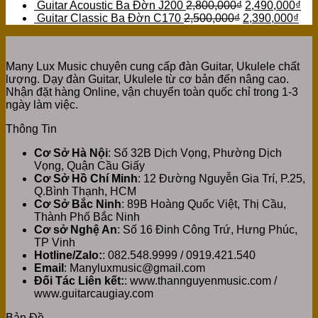
Guitar Acoustic Ba Đờn J200
2,800,000
₫
2,490,000
₫
Guitar Classic Ba Đờn C170
2,500,000
₫
2,390,000
₫
Many Lux Music chuyên cung cấp đàn Guitar, Ukulele chất
lượng. Dạy đàn Guitar, Ukulele từ cơ bản đến nâng cao.
Nhận đặt hàng Online, vận chuyển toàn quốc chỉ trong 1-3
ngày làm việc.
Thông Tin
Cơ Sở Hà Nội
: Số 32B Dịch Vọng, Phường Dịch
Vọng, Quận Cầu Giấy
Cơ Sở Hồ Chí Minh
: 12 Đường Nguyễn Gia Trí, P.25,
Q.Bình Thạnh, HCM
Cơ Sở Bắc Ninh
: 89B Hoàng Quốc Việt, Thị Cầu,
Thành Phố Bắc Ninh
Cơ sở Nghệ An
: Số 16 Đinh Công Trứ, Hưng Phúc,
TP Vinh
Hotline/Zalo:
: 082.548.9999 / 0919.421.540
Email
: Manyluxmusic@gmail.com
Đối Tác Liên kết:
: www.thannguyenmusic.com /
www.guitarcaugiay.com
Bản Đồ