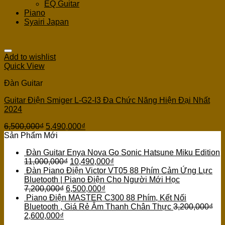
EQ Guitar
Piano
Syairi Japan
Add to wishlist
Quick View
Đàn Guitar
Guitar Điện Smiger L-G2-I3 Đa Chức Năng Hiện Đại Nhất
2024
6,500,000
₫
5,490,000
₫
Sản Phẩm Mới
Đàn Guitar Enya Nova Go Sonic Hatsune Miku Edition
11,000,000
₫
10,490,000
₫
Đàn Piano Điện Victor VT05 88 Phím Cảm Ứng Lực
Bluetooth | Piano Điện Cho Người Mới Học
7,200,000
₫
6,500,000
₫
Piano Điện MASTER C300 88 Phím, Kết Nối
Bluetooth , Giá Rẻ Âm Thanh Chân Thực
3,200,000
₫
2,600,000
₫