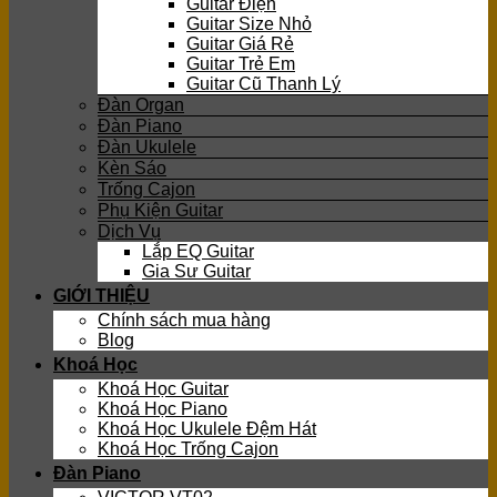
Guitar Điện
Guitar Size Nhỏ
Guitar Giá Rẻ
Guitar Trẻ Em
Guitar Cũ Thanh Lý
Đàn Organ
Đàn Piano
Đàn Ukulele
Kèn Sáo
Trống Cajon
Phụ Kiện Guitar
Dịch Vụ
Lắp EQ Guitar
Gia Sư Guitar
GIỚI THIỆU
Chính sách mua hàng
Blog
Khoá Học
Khoá Học Guitar
Khoá Học Piano
Khoá Học Ukulele Đệm Hát
Khoá Học Trống Cajon
Đàn Piano