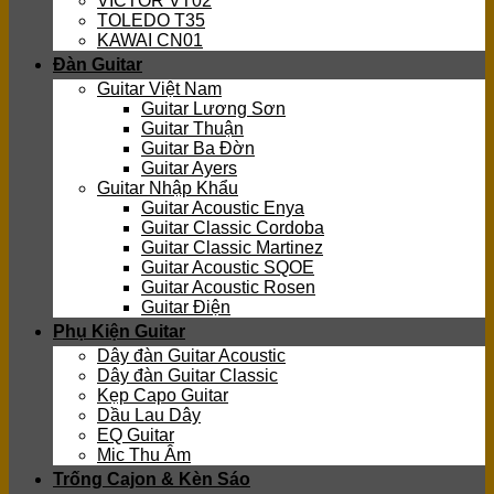
VICTOR VT02
TOLEDO T35
KAWAI CN01
Đàn Guitar
Guitar Việt Nam
Guitar Lương Sơn
Guitar Thuận
Guitar Ba Đờn
Guitar Ayers
Guitar Nhập Khẩu
Guitar Acoustic Enya
Guitar Classic Cordoba
Guitar Classic Martinez
Guitar Acoustic SQOE
Guitar Acoustic Rosen
Guitar Điện
Phụ Kiện Guitar
Dây đàn Guitar Acoustic
Dây đàn Guitar Classic
Kẹp Capo Guitar
Dầu Lau Dây
EQ Guitar
Mic Thu Âm
Trống Cajon & Kèn Sáo