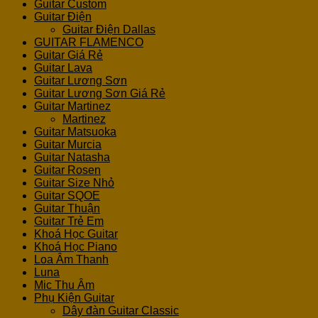
Guitar Custom
Guitar Điện
Guitar Điện Dallas
GUITAR FLAMENCO
Guitar Giá Rẻ
Guitar Lava
Guitar Lương Sơn
Guitar Lương Sơn Giá Rẻ
Guitar Martinez
Martinez
Guitar Matsuoka
Guitar Murcia
Guitar Natasha
Guitar Rosen
Guitar Size Nhỏ
Guitar SQOE
Guitar Thuận
Guitar Trẻ Em
Khoá Học Guitar
Khoá Học Piano
Loa Âm Thanh
Luna
Mic Thu Âm
Phụ Kiện Guitar
Dây đàn Guitar Classic