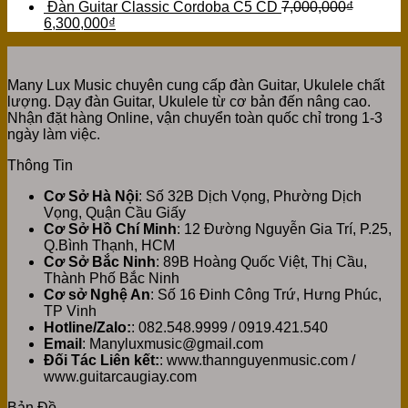
Đàn Guitar Classic Cordoba C5 CD
7,000,000
₫
6,300,000
₫
Many Lux Music chuyên cung cấp đàn Guitar, Ukulele chất
lượng. Dạy đàn Guitar, Ukulele từ cơ bản đến nâng cao.
Nhận đặt hàng Online, vận chuyển toàn quốc chỉ trong 1-3
ngày làm việc.
Thông Tin
Cơ Sở Hà Nội
: Số 32B Dịch Vọng, Phường Dịch
Vọng, Quận Cầu Giấy
Cơ Sở Hồ Chí Minh
: 12 Đường Nguyễn Gia Trí, P.25,
Q.Bình Thạnh, HCM
Cơ Sở Bắc Ninh
: 89B Hoàng Quốc Việt, Thị Cầu,
Thành Phố Bắc Ninh
Cơ sở Nghệ An
: Số 16 Đinh Công Trứ, Hưng Phúc,
TP Vinh
Hotline/Zalo:
: 082.548.9999 / 0919.421.540
Email
: Manyluxmusic@gmail.com
Đối Tác Liên kết:
: www.thannguyenmusic.com /
www.guitarcaugiay.com
Bản Đồ