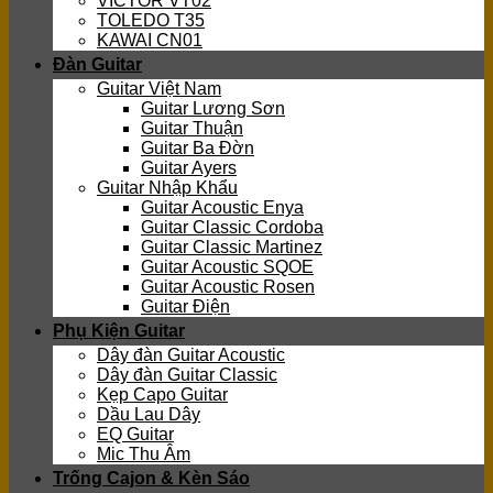
VICTOR VT02
TOLEDO T35
KAWAI CN01
Đàn Guitar
Guitar Việt Nam
Guitar Lương Sơn
Guitar Thuận
Guitar Ba Đờn
Guitar Ayers
Guitar Nhập Khẩu
Guitar Acoustic Enya
Guitar Classic Cordoba
Guitar Classic Martinez
Guitar Acoustic SQOE
Guitar Acoustic Rosen
Guitar Điện
Phụ Kiện Guitar
Dây đàn Guitar Acoustic
Dây đàn Guitar Classic
Kẹp Capo Guitar
Dầu Lau Dây
EQ Guitar
Mic Thu Âm
Trống Cajon & Kèn Sáo