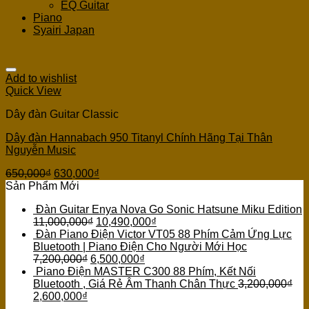
EQ Guitar
Piano
Syairi Japan
Add to wishlist
Quick View
Dây đàn Guitar Classic
Dây đàn Hannabach 950 Titanyl Chính Hãng Tại Thân
Nguyễn Music
650,000
₫
630,000
₫
Sản Phẩm Mới
Đàn Guitar Enya Nova Go Sonic Hatsune Miku Edition
11,000,000
₫
10,490,000
₫
Đàn Piano Điện Victor VT05 88 Phím Cảm Ứng Lực
Bluetooth | Piano Điện Cho Người Mới Học
7,200,000
₫
6,500,000
₫
Piano Điện MASTER C300 88 Phím, Kết Nối
Bluetooth , Giá Rẻ Âm Thanh Chân Thực
3,200,000
₫
2,600,000
₫