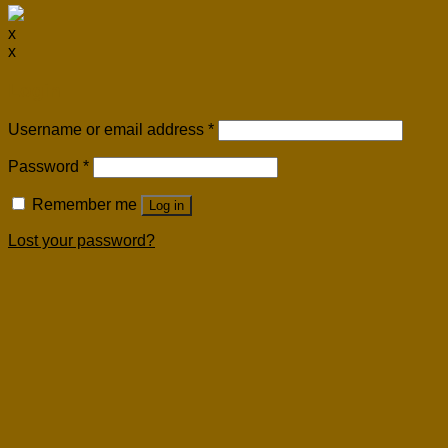
x
x
Login
Username or email address
*
Password
*
Remember me
Log in
Lost your password?