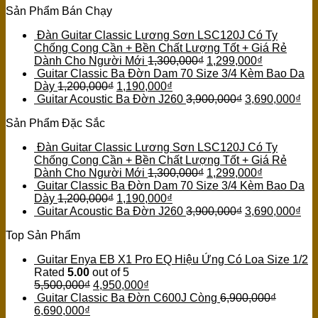
Sản Phẩm Bán Chạy
Đàn Guitar Classic Lương Sơn LSC120J Có Ty
Chống Cong Cần + Bền Chất Lượng Tốt + Giá Rẻ
Dành Cho Người Mới
1,300,000
₫
1,299,000
₫
Guitar Classic Ba Đờn Dam 70 Size 3/4 Kèm Bao Da
Dày
1,200,000
₫
1,190,000
₫
Guitar Acoustic Ba Đờn J260
3,900,000
₫
3,690,000
₫
Sản Phẩm Đặc Sắc
Đàn Guitar Classic Lương Sơn LSC120J Có Ty
Chống Cong Cần + Bền Chất Lượng Tốt + Giá Rẻ
Dành Cho Người Mới
1,300,000
₫
1,299,000
₫
Guitar Classic Ba Đờn Dam 70 Size 3/4 Kèm Bao Da
Dày
1,200,000
₫
1,190,000
₫
Guitar Acoustic Ba Đờn J260
3,900,000
₫
3,690,000
₫
Top Sản Phẩm
Guitar Enya EB X1 Pro EQ Hiệu Ứng Có Loa Size 1/2
Rated
5.00
out of 5
5,500,000
₫
4,950,000
₫
Guitar Classic Ba Đờn C600J Còng
6,900,000
₫
6,690,000
₫