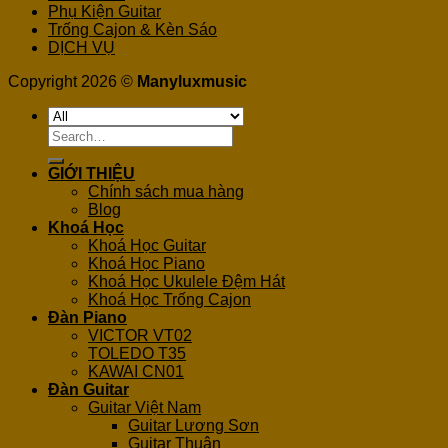
Phụ Kiện Guitar
Trống Cajon & Kèn Sáo
DỊCH VỤ
Copyright 2026 ©
Manyluxmusic
Search
for:
GIỚI THIỆU
Chính sách mua hàng
Blog
Khoá Học
Khoá Học Guitar
Khoá Học Piano
Khoá Học Ukulele Đệm Hát
Khoá Học Trống Cajon
Đàn Piano
VICTOR VT02
TOLEDO T35
KAWAI CN01
Đàn Guitar
Guitar Việt Nam
Guitar Lương Sơn
Guitar Thuận