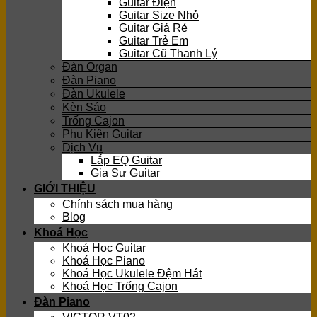
Guitar Điện
Guitar Size Nhỏ
Guitar Giá Rẻ
Guitar Trẻ Em
Guitar Cũ Thanh Lý
Đàn Organ
Đàn Piano
Đàn Ukulele
Kèn Sáo
Trống Cajon
Phụ Kiện Guitar
Dịch Vụ
Lắp EQ Guitar
Gia Sư Guitar
GIỚI THIỆU
Chính sách mua hàng
Blog
Khoá Học
Khoá Học Guitar
Khoá Học Piano
Khoá Học Ukulele Đệm Hát
Khoá Học Trống Cajon
Đàn Piano