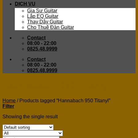
DỊCH VỤ
Gia Sư Guitar
Lắp EQ Guitar
Thay Dây Guitar
Cho Thuê Đàn Guitar
Contact
08:00 - 22:00
0825.48.9999
Contact
08:00 - 22:00
0825.48.9999
Hannabach 950 Titanyl
Home
/
Products tagged “Hannabach 950 Titanyl”
Filter
Showing the single result