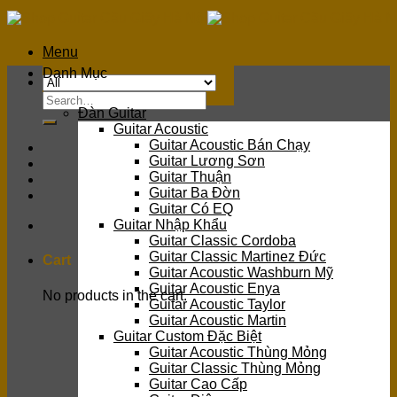
Skip
to
content
Menu
Danh Mục
Search
Đàn Guitar
for:
Guitar Acoustic
Guitar Acoustic Bán Chạy
Guitar Lương Sơn
Guitar Thuận
Guitar Ba Đờn
Guitar Có EQ
Guitar Nhập Khẩu
Guitar Classic Cordoba
Guitar Classic Martinez Đức
Cart
Guitar Acoustic Washburn Mỹ
Guitar Acoustic Enya
No products in the cart.
Guitar Acoustic Taylor
Guitar Acoustic Martin
Guitar Custom Đặc Biệt
Guitar Acoustic Thùng Mỏng
Guitar Classic Thùng Mỏng
Guitar Cao Cấp