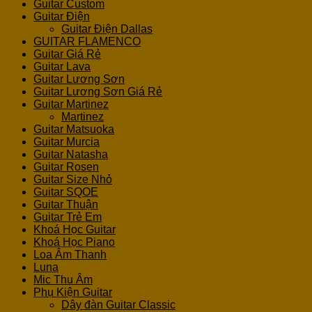
Guitar Custom
Guitar Điện
Guitar Điện Dallas
GUITAR FLAMENCO
Guitar Giá Rẻ
Guitar Lava
Guitar Lương Sơn
Guitar Lương Sơn Giá Rẻ
Guitar Martinez
Martinez
Guitar Matsuoka
Guitar Murcia
Guitar Natasha
Guitar Rosen
Guitar Size Nhỏ
Guitar SQOE
Guitar Thuận
Guitar Trẻ Em
Khoá Học Guitar
Khoá Học Piano
Loa Âm Thanh
Luna
Mic Thu Âm
Phụ Kiện Guitar
Dây đàn Guitar Classic