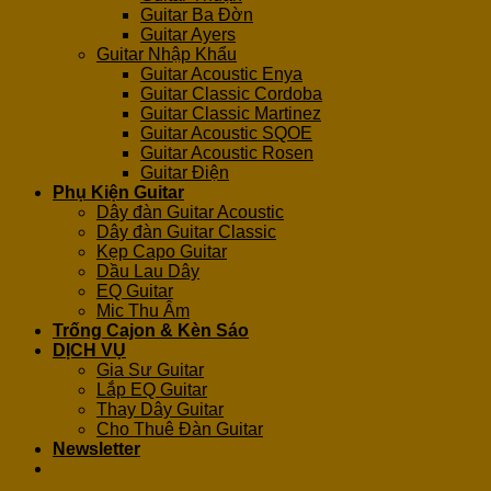
Guitar Ba Đờn
Guitar Ayers
Guitar Nhập Khẩu
Guitar Acoustic Enya
Guitar Classic Cordoba
Guitar Classic Martinez
Guitar Acoustic SQOE
Guitar Acoustic Rosen
Guitar Điện
Phụ Kiện Guitar
Dây đàn Guitar Acoustic
Dây đàn Guitar Classic
Kẹp Capo Guitar
Dầu Lau Dây
EQ Guitar
Mic Thu Âm
Trống Cajon & Kèn Sáo
DỊCH VỤ
Gia Sư Guitar
Lắp EQ Guitar
Thay Dây Guitar
Cho Thuê Đàn Guitar
Newsletter