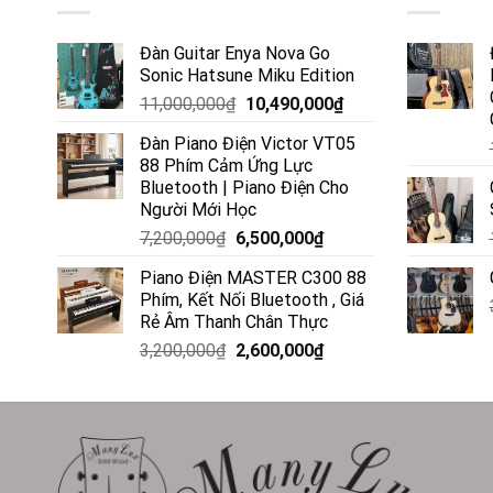
Đàn Guitar Enya Nova Go
Sonic Hatsune Miku Edition
11,000,000
₫
10,490,000
₫
Đàn Piano Điện Victor VT05
88 Phím Cảm Ứng Lực
Bluetooth | Piano Điện Cho
Người Mới Học
7,200,000
₫
6,500,000
₫
Piano Điện MASTER C300 88
Phím, Kết Nối Bluetooth , Giá
Rẻ Âm Thanh Chân Thực
3,200,000
₫
2,600,000
₫