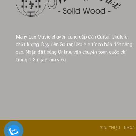
Many Lux Music chuyên cung cấp đàn Guitar, Ukulele
chất lượng. Dạy đàn Guitar, Ukulele từ cơ bản đến nâng
cao. Nhận đặt hàng Online, vận chuyển toàn quốc chỉ
trong 1-3 ngày làm việc.
GIỚI THIỆU
KHOÁ