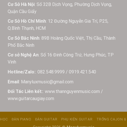
Cơ Sở Hà Nội
: Số 32B Dịch Vọng, Phường Dịch Vọng,
Quận Cầu Giấy
Cơ Sở Hồ Chí Minh
: 12 Đường Nguyễn Gia Trí, P.25,
Q.Bình Thạnh, HCM
Cơ Sở Bắc Ninh
: 89B Hoàng Quốc Việt, Thị Cầu, Thành
Phố Bắc Ninh
Cơ sở Nghệ An
: Số 16 Đinh Công Trứ, Hưng Phúc, TP
Vinh
Hotline/Zalo:
: 082.548.9999 / 0919.421.540
Email
: Manyluxmusic@gmail.com
Đối Tác Liên kết:
: www.thannguyenmusic.com /
www.guitarcaugiay.com
 HỌC
ĐÀN PIANO
ĐÀN GUITAR
PHỤ KIỆN GUITAR
TRỐNG CAJON &