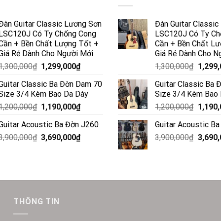
Đàn Guitar Classic Lương Sơn
Đàn Guitar Classi
LSC120J Có Ty Chống Cong
LSC120J Có Ty Ch
Cần + Bền Chất Lượng Tốt +
Cần + Bền Chất Lư
Giá Rẻ Dành Cho Người Mới
Giá Rẻ Dành Cho N
1,300,000
₫
1,299,000
₫
1,300,000
₫
1,299
Guitar Classic Ba Đờn Dam 70
Guitar Classic Ba
Size 3/4 Kèm Bao Da Dày
Size 3/4 Kèm Bao
1,200,000
₫
1,190,000
₫
1,200,000
₫
1,190
Guitar Acoustic Ba Đờn J260
Guitar Acoustic B
3,900,000
₫
3,690,000
₫
3,900,000
₫
3,690
THÔNG TIN