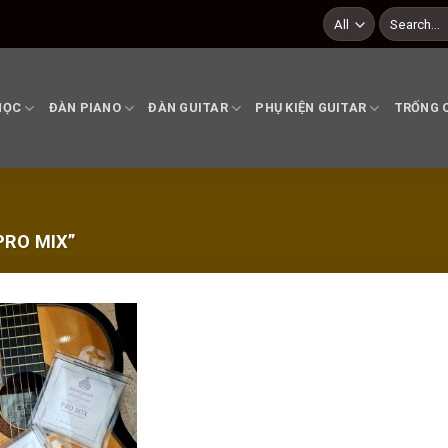
Search
for:
HỌC
ĐÀN PIANO
ĐÀN GUITAR
PHỤ KIỆN GUITAR
TRỐNG 
RO MIX”
Add to
wishlist