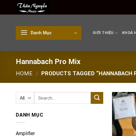
Skip
to
content
Danh Mục
GIỚI THIỆU
KHOÁ 
Hannabach Pro Mix
HOME
/
PRODUCTS TAGGED “HANNABACH P
Search
for:
DANH MỤC
Amplifier