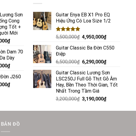
c Lương Sơn
Guitar Enya EB X1 Pro EQ
ống Cong
Hiệu Ứng Có Loa Size 1/2
ợng Tốt +
gười Mới
Rated
5.00
5,500,000
₫
4,950,000
₫
,000
₫
out of 5
Guitar Classic Ba Đờn C550
 Đờn Dam 70
Điệp
 Da Dày
6,500,000
₫
6,290,000
₫
,000
₫
Guitar Classic Lương Sơn
a Đờn J260
LSC250J Full Gỗ Thịt Gỗ Âm
,000
₫
Hay, Bền Theo Thời Gian, Tốt
Nhất Trong Tầm Giá
3,200,000
₫
3,190,000
₫
BẢN ĐỒ