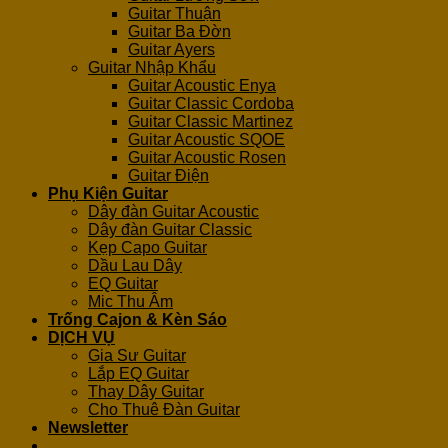
Guitar Thuận
Guitar Ba Đờn
Guitar Ayers
Guitar Nhập Khẩu
Guitar Acoustic Enya
Guitar Classic Cordoba
Guitar Classic Martinez
Guitar Acoustic SQOE
Guitar Acoustic Rosen
Guitar Điện
Phụ Kiện Guitar
Dây đàn Guitar Acoustic
Dây đàn Guitar Classic
Kẹp Capo Guitar
Dầu Lau Dây
EQ Guitar
Mic Thu Âm
Trống Cajon & Kèn Sáo
DỊCH VỤ
Gia Sư Guitar
Lắp EQ Guitar
Thay Dây Guitar
Cho Thuê Đàn Guitar
Newsletter