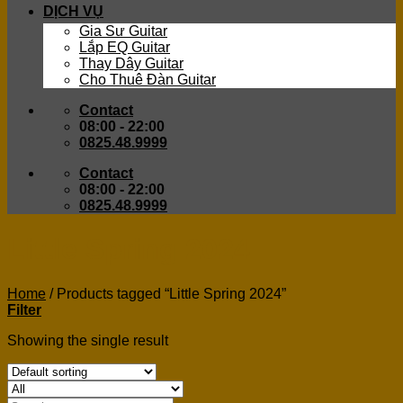
DỊCH VỤ
Gia Sư Guitar
Lắp EQ Guitar
Thay Dây Guitar
Cho Thuê Đàn Guitar
Contact
08:00 - 22:00
0825.48.9999
Contact
08:00 - 22:00
0825.48.9999
Little Spring 2024
Home
/
Products tagged “Little Spring 2024”
Filter
Showing the single result