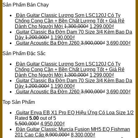
Sản Phẩm Bán Chạy
Đàn Guitar Classic Lương Sơn LSC120J Có Ty
Chống Cong Cần + Bền Chất Lượng Tốt + Giá Rẻ
Dành Cho Người Mới
1,300,000
₫
1,299,000
₫
Guitar Classic Ba Đờn Dam 70 Size 3/4 Kèm Bao Da
Dày
1,200,000
₫
1,190,000
₫
Guitar Acoustic Ba Đờn J260
3,900,000
₫
3,690,000
₫
Sản Phẩm Đặc Sắc
Đàn Guitar Classic Lương Sơn LSC120J Có Ty
Chống Cong Cần + Bền Chất Lượng Tốt + Giá Rẻ
Dành Cho Người Mới
1,300,000
₫
1,299,000
₫
Guitar Classic Ba Đờn Dam 70 Size 3/4 Kèm Bao Da
Dày
1,200,000
₫
1,190,000
₫
Guitar Acoustic Ba Đờn J260
3,900,000
₫
3,690,000
₫
Top Sản Phẩm
Guitar Enya EB X1 Pro EQ Hiệu Ứng Có Loa Size 1/2
Rated
5.00
out of 5
5,500,000
₫
4,950,000
₫
Đàn Guitar Classic Murcia Fusion MH5 EQ Fishman
201 Cao Cấp
8,900,000
₫
8,300,000
₫