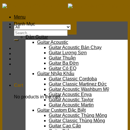
Skip
to
content
Menu
Danh Mục
Search
Đàn Guitar
for:
Guitar Acoustic
Guitar Acoustic Bán Chạy
Guitar Lương Sơn
Guitar Thuận
Guitar Ba Đờn
Guitar Có EQ
Guitar Nhập Khẩu
Guitar Classic Cordoba
Guitar Classic Martinez Đức
Cart
Guitar Acoustic Washburn Mỹ
Guitar Acoustic Enya
No products in the cart.
Guitar Acoustic Taylor
Guitar Acoustic Martin
Guitar Custom Đặc Biệt
Guitar Acoustic Thùng Mỏng
Guitar Classic Thùng Mỏng
Guitar Cao Cấp