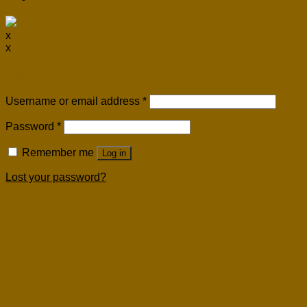
x
x
Login
Username or email address
*
Password
*
Remember me
Log in
Lost your password?