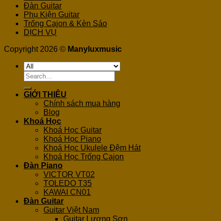
Đàn Guitar
Phụ Kiện Guitar
Trống Cajon & Kèn Sáo
DỊCH VỤ
Copyright 2026 ©
Manyluxmusic
Search
for:
GIỚI THIỆU
Chính sách mua hàng
Blog
Khoá Học
Khoá Học Guitar
Khoá Học Piano
Khoá Học Ukulele Đệm Hát
Khoá Học Trống Cajon
Đàn Piano
VICTOR VT02
TOLEDO T35
KAWAI CN01
Đàn Guitar
Guitar Việt Nam
Guitar Lương Sơn