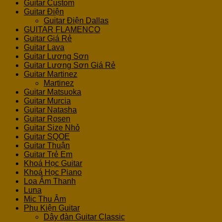
Guitar Custom
Guitar Điện
Guitar Điện Dallas
GUITAR FLAMENCO
Guitar Giá Rẻ
Guitar Lava
Guitar Lương Sơn
Guitar Lương Sơn Giá Rẻ
Guitar Martinez
Martinez
Guitar Matsuoka
Guitar Murcia
Guitar Natasha
Guitar Rosen
Guitar Size Nhỏ
Guitar SQOE
Guitar Thuận
Guitar Trẻ Em
Khoá Học Guitar
Khoá Học Piano
Loa Âm Thanh
Luna
Mic Thu Âm
Phụ Kiện Guitar
Dây đàn Guitar Classic