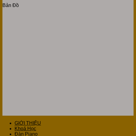
Bản Đồ
GIỚI THIỆU
Khoá Học
Đàn Piano