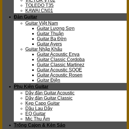
VICTOR VT02
TOLEDO T35
KAWAI CN01
Đàn Guitar
Guitar Việt Nam
Guitar Lương Sơn
Guitar Thuận
Guitar Ba Đờn
Guitar Ayers
Guitar Nhập Khẩu
Guitar Acoustic Enya
Guitar Classic Cordoba
Guitar Classic Martinez
Guitar Acoustic SQOE
Guitar Acoustic Rosen
Guitar Điện
Phụ Kiện Guitar
Dây đàn Guitar Acoustic
Dây đàn Guitar Classic
Kẹp Capo Guitar
Dầu Lau Dây
EQ Guitar
Mic Thu Âm
Trống Cajon & Kèn Sáo