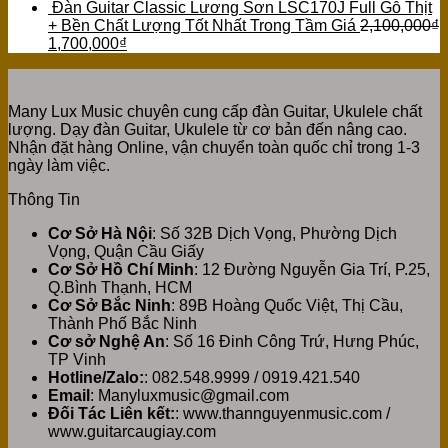
Đàn Guitar Classic Lương Sơn LSC170J Full Gỗ Thịt
+ Bền Chất Lượng Tốt Nhất Trong Tầm Giá
2,100,000
₫
1,700,000
₫
Many Lux Music chuyên cung cấp đàn Guitar, Ukulele chất
lượng. Dạy đàn Guitar, Ukulele từ cơ bản đến nâng cao.
Nhận đặt hàng Online, vận chuyển toàn quốc chỉ trong 1-3
ngày làm việc.
Thông Tin
Cơ Sở Hà Nội
: Số 32B Dịch Vọng, Phường Dịch
Vọng, Quận Cầu Giấy
Cơ Sở Hồ Chí Minh
: 12 Đường Nguyễn Gia Trí, P.25,
Q.Bình Thạnh, HCM
Cơ Sở Bắc Ninh
: 89B Hoàng Quốc Việt, Thị Cầu,
Thành Phố Bắc Ninh
Cơ sở Nghệ An
: Số 16 Đinh Công Trứ, Hưng Phúc,
TP Vinh
Hotline/Zalo:
: 082.548.9999 / 0919.421.540
Email
: Manyluxmusic@gmail.com
Đối Tác Liên kết:
: www.thannguyenmusic.com /
www.guitarcaugiay.com