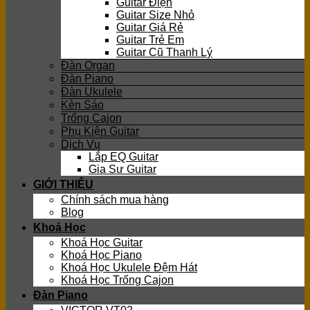
Guitar Điện
Guitar Size Nhỏ
Guitar Giá Rẻ
Guitar Trẻ Em
Guitar Cũ Thanh Lý
Đàn Organ
Đàn Piano
Đàn Ukulele
Kèn Sáo
Trống Cajon
Phụ Kiện Guitar
Dịch Vụ
Lắp EQ Guitar
Gia Sư Guitar
GIỚI THIỆU
Chính sách mua hàng
Blog
Khoá Học
Khoá Học Guitar
Khoá Học Piano
Khoá Học Ukulele Đệm Hát
Khoá Học Trống Cajon
Đàn Piano