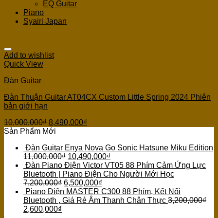
EQ Guitar
Piano
Syairi Japan
Add to wishlist
Quick View
Đàn Guitar
Đàn Thuận Guitar AT04CX Custom Little Spring 2024 Phiên
bản giới hạn
10,000,000
₫
8,490,000
₫
Sản Phẩm Mới
Đàn Guitar Enya Nova Go Sonic Hatsune Miku Edition
11,000,000
₫
10,490,000
₫
Đàn Piano Điện Victor VT05 88 Phím Cảm Ứng Lực
Bluetooth | Piano Điện Cho Người Mới Học
7,200,000
₫
6,500,000
₫
Piano Điện MASTER C300 88 Phím, Kết Nối
Bluetooth , Giá Rẻ Âm Thanh Chân Thực
3,200,000
₫
2,600,000
₫