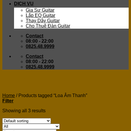
DỊCH VỤ
Gia Sư Guitar
Lắp EQ Guitar
Thay Dây Guitar
Cho Thuê Đàn Guitar
Contact
08:00 - 22:00
0825.48.9999
Contact
08:00 - 22:00
0825.48.9999
Loa Âm Thanh
Home
/
Products tagged “Loa Âm Thanh”
Filter
Showing all 3 results