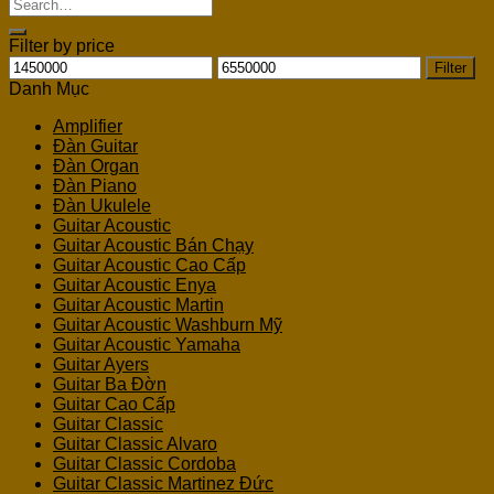
Search
for:
Filter by price
Min
Max
Filter
price
price
Danh Mục
Amplifier
Đàn Guitar
Đàn Organ
Đàn Piano
Đàn Ukulele
Guitar Acoustic
Guitar Acoustic Bán Chạy
Guitar Acoustic Cao Cấp
Guitar Acoustic Enya
Guitar Acoustic Martin
Guitar Acoustic Washburn Mỹ
Guitar Acoustic Yamaha
Guitar Ayers
Guitar Ba Đờn
Guitar Cao Cấp
Guitar Classic
Guitar Classic Alvaro
Guitar Classic Cordoba
Guitar Classic Martinez Đức