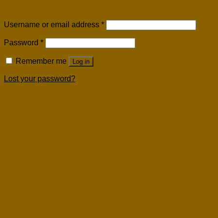
Login
Username or email address
*
Password
*
Remember me
Log in
Lost your password?