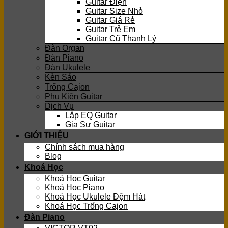
Guitar Điện
Guitar Size Nhỏ
Guitar Giá Rẻ
Guitar Trẻ Em
Guitar Cũ Thanh Lý
Đàn Organ
Đàn Piano
Đàn Ukulele
Kèn Sáo
Trống Cajon
Phụ Kiện Guitar
Dịch Vụ
Lắp EQ Guitar
Gia Sư Guitar
GIỚI THIỆU
Chính sách mua hàng
Blog
Khoá Học
Khoá Học Guitar
Khoá Học Piano
Khoá Học Ukulele Đệm Hát
Khoá Học Trống Cajon
Đàn Piano