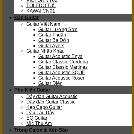
VICTOR VT02
TOLEDO T35
KAWAI CN01
Đàn Guitar
Guitar Việt Nam
Guitar Lương Sơn
Guitar Thuận
Guitar Ba Đờn
Guitar Ayers
Guitar Nhập Khẩu
Guitar Acoustic Enya
Guitar Classic Cordoba
Guitar Classic Martinez
Guitar Acoustic SQOE
Guitar Acoustic Rosen
Guitar Điện
Phụ Kiện Guitar
Dây đàn Guitar Acoustic
Dây đàn Guitar Classic
Kẹp Capo Guitar
Dầu Lau Dây
EQ Guitar
Mic Thu Âm
Trống Cajon & Kèn Sáo