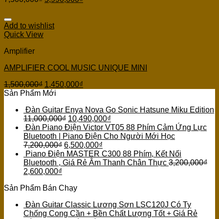
Add to wishlist
Quick View
Amplifier
AMPLIFIER COOL MUSIC UNIQUE MINI
1,500,000
₫
1,450,000
₫
Sản Phẩm Mới
Đàn Guitar Enya Nova Go Sonic Hatsune Miku Edition
11,000,000
₫
10,490,000
₫
Đàn Piano Điện Victor VT05 88 Phím Cảm Ứng Lực
Bluetooth | Piano Điện Cho Người Mới Học
7,200,000
₫
6,500,000
₫
Piano Điện MASTER C300 88 Phím, Kết Nối
Bluetooth , Giá Rẻ Âm Thanh Chân Thực
3,200,000
₫
2,600,000
₫
Sản Phẩm Bán Chạy
Đàn Guitar Classic Lương Sơn LSC120J Có Ty
Chống Cong Cần + Bền Chất Lượng Tốt + Giá Rẻ