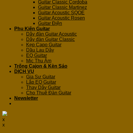
Guitar Classic Cordoba
Guitar Classic Martinez
Guitar Acoustic SQOE
Guitar Acoustic Rosen
Guitar Điện
Phụ Kiện Guitar
Dây đàn Guitar Acoustic
Dây đàn Guitar Classic
Kẹp Capo Guitar
Dầu Lau Dây
EQ Guitar
Mic Thu Âm
Trống Cajon & Kèn Sáo
DỊCH VỤ
Gia Sư Guitar
Lắp EQ Guitar
Thay Dây Guitar
Cho Thuê Đàn Guitar
Newsletter
x
x