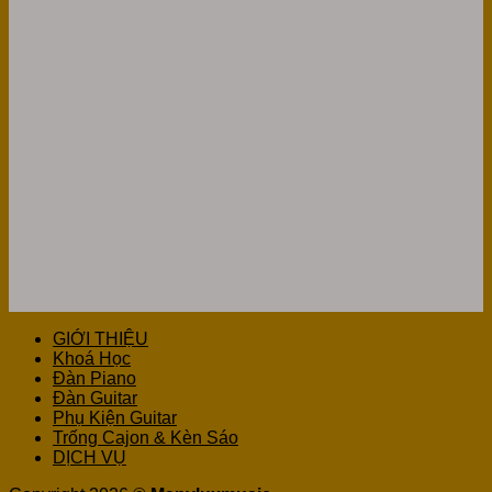
GIỚI THIỆU
Khoá Học
Đàn Piano
Đàn Guitar
Phụ Kiện Guitar
Trống Cajon & Kèn Sáo
DỊCH VỤ