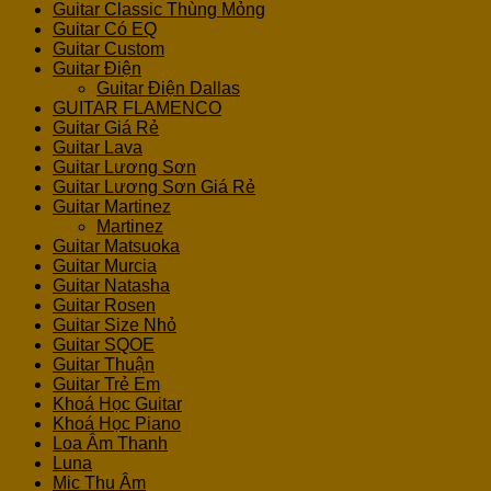
Guitar Classic Thùng Mỏng
Guitar Có EQ
Guitar Custom
Guitar Điện
Guitar Điện Dallas
GUITAR FLAMENCO
Guitar Giá Rẻ
Guitar Lava
Guitar Lương Sơn
Guitar Lương Sơn Giá Rẻ
Guitar Martinez
Martinez
Guitar Matsuoka
Guitar Murcia
Guitar Natasha
Guitar Rosen
Guitar Size Nhỏ
Guitar SQOE
Guitar Thuận
Guitar Trẻ Em
Khoá Học Guitar
Khoá Học Piano
Loa Âm Thanh
Luna
Mic Thu Âm