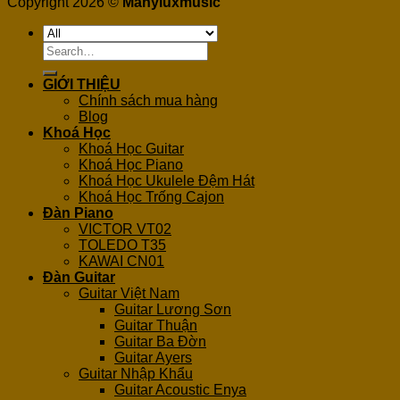
Copyright 2026 ©
Manyluxmusic
Search
for:
GIỚI THIỆU
Chính sách mua hàng
Blog
Khoá Học
Khoá Học Guitar
Khoá Học Piano
Khoá Học Ukulele Đệm Hát
Khoá Học Trống Cajon
Đàn Piano
VICTOR VT02
TOLEDO T35
KAWAI CN01
Đàn Guitar
Guitar Việt Nam
Guitar Lương Sơn
Guitar Thuận
Guitar Ba Đờn
Guitar Ayers
Guitar Nhập Khẩu
Guitar Acoustic Enya