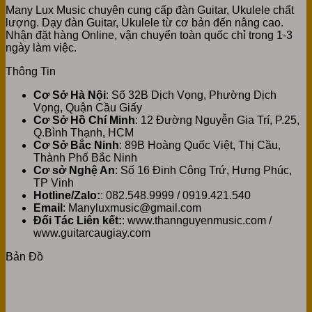
Many Lux Music chuyên cung cấp đàn Guitar, Ukulele chất
lượng. Dạy đàn Guitar, Ukulele từ cơ bản đến nâng cao.
Nhận đặt hàng Online, vận chuyển toàn quốc chỉ trong 1-3
ngày làm việc.
Thông Tin
Cơ Sở Hà Nội
: Số 32B Dịch Vọng, Phường Dịch
Vọng, Quận Cầu Giấy
Cơ Sở Hồ Chí Minh
: 12 Đường Nguyễn Gia Trí, P.25,
Q.Bình Thạnh, HCM
Cơ Sở Bắc Ninh
: 89B Hoàng Quốc Việt, Thị Cầu,
Thành Phố Bắc Ninh
Cơ sở Nghệ An
: Số 16 Đinh Công Trứ, Hưng Phúc,
TP Vinh
Hotline/Zalo:
: 082.548.9999 / 0919.421.540
Email
: Manyluxmusic@gmail.com
Đối Tác Liên kết:
: www.thannguyenmusic.com /
www.guitarcaugiay.com
Bản Đồ