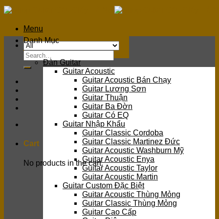
Skip
to
content
Menu
Danh Mục
Search
Đàn Guitar
for:
Guitar Acoustic
Guitar Acoustic Bán Chạy
Guitar Lương Sơn
Guitar Thuận
Guitar Ba Đờn
Guitar Có EQ
Guitar Nhập Khẩu
Guitar Classic Cordoba
Guitar Classic Martinez Đức
Cart
Guitar Acoustic Washburn Mỹ
Guitar Acoustic Enya
No products in the cart.
Guitar Acoustic Taylor
Guitar Acoustic Martin
Guitar Custom Đặc Biệt
Guitar Acoustic Thùng Mỏng
Guitar Classic Thùng Mỏng
Guitar Cao Cấp