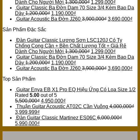
Dành Cho Người Mới
1,300,000
₫
1,299,000
₫
Guitar Classic Ba Đờn Dam 70 Size 3/4 Kèm Bao Da
Dày
1,200,000
₫
1,190,000
₫
Guitar Acoustic Ba Đờn J260
3,900,000
₫
3,690,000
₫
Sản Phẩm Đặc Sắc
Đàn Guitar Classic Lương Sơn LSC120J Có Ty
Chống Cong Cần + Bền Chất Lượng Tốt + Giá Rẻ
Dành Cho Người Mới
1,300,000
₫
1,299,000
₫
Guitar Classic Ba Đờn Dam 70 Size 3/4 Kèm Bao Da
Dày
1,200,000
₫
1,190,000
₫
Guitar Acoustic Ba Đờn J260
3,900,000
₫
3,690,000
₫
Top Sản Phẩm
Guitar Enya EB X1 Pro EQ Hiệu Ứng Có Loa Size 1/2
Rated
5.00
out of 5
5,500,000
₫
4,950,000
₫
Thuận Guitar Acoustic AT02C Cần Vuông
4,000,000
₫
3,999,999
₫
Đàn Guitar Classic Martinez ES06C
6,000,000
₫
5,990,000
₫