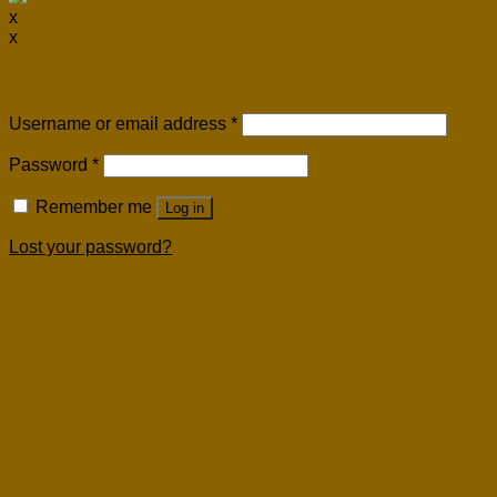
x
x
Login
Username or email address
*
Password
*
Remember me
Log in
Lost your password?