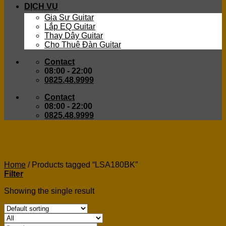
DỊCH VỤ
Gia Sư Guitar
Lắp EQ Guitar
Thay Dây Guitar
Cho Thuê Đàn Guitar
Contact
08:00 - 22:00
0825.48.9999
Contact
08:00 - 22:00
0825.48.9999
LSA180BK
Home
/
Products tagged “LSA180BK”
Filter
Showing the single result