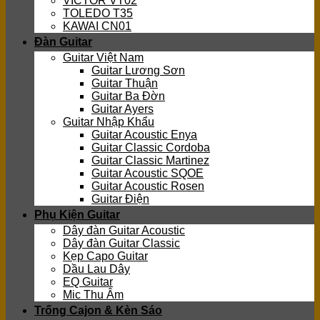
VICTOR VT02
TOLEDO T35
KAWAI CN01
Đàn Guitar
Guitar Việt Nam
Guitar Lương Sơn
Guitar Thuận
Guitar Ba Đờn
Guitar Ayers
Guitar Nhập Khẩu
Guitar Acoustic Enya
Guitar Classic Cordoba
Guitar Classic Martinez
Guitar Acoustic SQOE
Guitar Acoustic Rosen
Guitar Điện
Phụ Kiện Guitar
Dây đàn Guitar Acoustic
Dây đàn Guitar Classic
Kẹp Capo Guitar
Dầu Lau Dây
EQ Guitar
Mic Thu Âm
Trống Cajon & Kèn Sáo