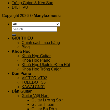
Trống Cajon & Kèn Sáo
DỊCH VỤ
Copyright 2026 ©
Manyluxmusic
Search
for:
GIỚI THIỆU
Chính sách mua hàng
Blog
Khoá Học
Khoá Học Guitar
Khoá Học Piano
Khoá Học Ukulele Đệm Hát
Khoá Học Trống Cajon
Đàn Piano
VICTOR VT02
TOLEDO T35
KAWAI CN01
Đàn Guitar
Guitar Việt Nam
Guitar Lương Sơn
Guitar Thuận
Guitar Ba Đờn