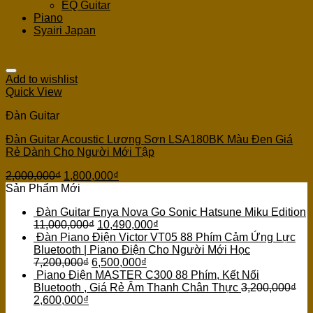
EQ Guitar
Piano
Syairi Japan
Add to wishlist
Quick View
Đàn Guitar
Đàn Guitar Acoustic Lương Sơn LSA180BK Màu Đen Giá
Rẻ Dành Cho Người Mới Tập
2,000,000
₫
1,800,000
₫
Sản Phẩm Mới
Đàn Guitar Enya Nova Go Sonic Hatsune Miku Edition
11,000,000
₫
10,490,000
₫
Đàn Piano Điện Victor VT05 88 Phím Cảm Ứng Lực
Bluetooth | Piano Điện Cho Người Mới Học
7,200,000
₫
6,500,000
₫
Piano Điện MASTER C300 88 Phím, Kết Nối
Bluetooth , Giá Rẻ Âm Thanh Chân Thực
3,200,000
₫
2,600,000
₫