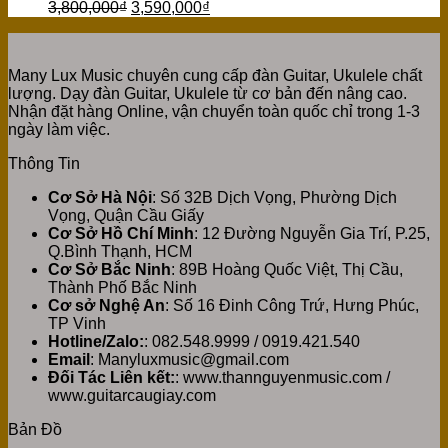
3,800,000
₫
3,590,000
₫
Many Lux Music chuyên cung cấp đàn Guitar, Ukulele chất
lượng. Dạy đàn Guitar, Ukulele từ cơ bản đến nâng cao.
Nhận đặt hàng Online, vận chuyển toàn quốc chỉ trong 1-3
ngày làm việc.
Thông Tin
Cơ Sở Hà Nội
: Số 32B Dịch Vọng, Phường Dịch
Vọng, Quận Cầu Giấy
Cơ Sở Hồ Chí Minh
: 12 Đường Nguyễn Gia Trí, P.25,
Q.Bình Thạnh, HCM
Cơ Sở Bắc Ninh
: 89B Hoàng Quốc Việt, Thị Cầu,
Thành Phố Bắc Ninh
Cơ sở Nghệ An
: Số 16 Đinh Công Trứ, Hưng Phúc,
TP Vinh
Hotline/Zalo:
: 082.548.9999 / 0919.421.540
Email
: Manyluxmusic@gmail.com
Đối Tác Liên kết:
: www.thannguyenmusic.com /
www.guitarcaugiay.com
Bản Đồ