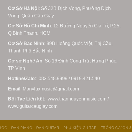
Cơ Sở Hà Nội
: Số 32B Dịch Vọng, Phường Dịch
Vọng, Quận Cầu Giấy
Cơ Sở Hồ Chí Minh
: 12 Đường Nguyễn Gia Trí, P.25,
Q.Bình Thạnh, HCM
Cơ Sở Bắc Ninh
: 89B Hoàng Quốc Việt, Thị Cầu,
Thành Phố Bắc Ninh
Cơ sở Nghệ An
: Số 16 Đinh Công Trứ, Hưng Phúc,
TP Vinh
Hotline/Zalo:
: 082.548.9999 / 0919.421.540
Email
: Manyluxmusic@gmail.com
Đối Tác Liên kết:
: www.thannguyenmusic.com /
www.guitarcaugiay.com
HỌC
ĐÀN PIANO
ĐÀN GUITAR
PHỤ KIỆN GUITAR
TRỐNG CAJON &