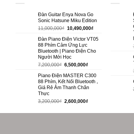
Đàn Guitar Enya Nova Go
Sonic Hatsune Miku Edition
11,000,000
₫
10,490,000
₫
Đàn Piano Điện Victor VT05
88 Phím Cảm Ứng Lực
Bluetooth | Piano Điện Cho
Người Mới Học
7,200,000
₫
6,500,000
₫
Piano Điện MASTER C300
88 Phím, Kết Nối Bluetooth ,
Giá Rẻ Âm Thanh Chân
Thực
3,200,000
₫
2,600,000
₫