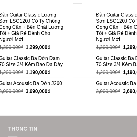
Đàn Guitar Classic Lương
Đàn Guitar Classi
Sơn LSC120J Có Ty Chống
Sơn LSC120J Có 
Cong Cần + Bền Chất Lượng
Cong Cần + Bền 
Tốt + Giá Rẻ Dành Cho
Tốt + Giá Rẻ Dàn
Người Mới
Người Mới
1,300,000
₫
1,299,000
₫
1,300,000
₫
1,299
Guitar Classic Ba Đờn Dam
Guitar Classic B
70 Size 3/4 Kèm Bao Da Dày
70 Size 3/4 Kèm 
1,200,000
₫
1,190,000
₫
1,200,000
₫
1,190
Guitar Acoustic Ba Đờn J260
Guitar Acoustic B
3,900,000
₫
3,690,000
₫
3,900,000
₫
3,690
THÔNG TIN