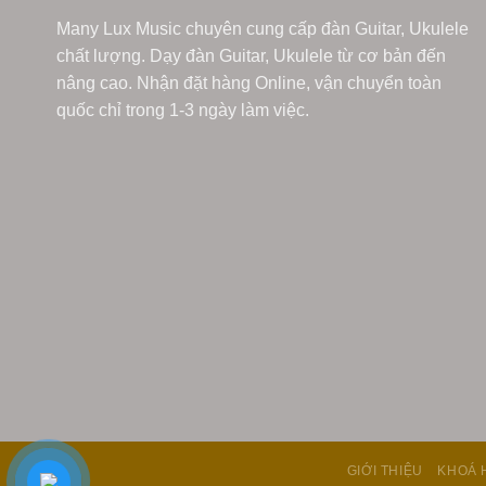
Many Lux Music chuyên cung cấp đàn Guitar, Ukulele
chất lượng. Dạy đàn Guitar, Ukulele từ cơ bản đến
nâng cao. Nhận đặt hàng Online, vận chuyển toàn
quốc chỉ trong 1-3 ngày làm việc.
GIỚI THIỆU
KHOÁ 