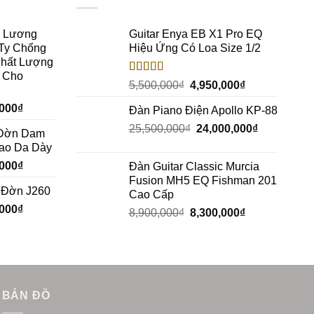
c Lương
Guitar Enya EB X1 Pro EQ
Ty Chống
Hiệu Ứng Có Loa Size 1/2
Chất Lượng
h Cho
Rated
5.00
5,500,000
₫
4,950,000
₫
out of 5
,000
₫
Đàn Piano Điện Apollo KP-88
25,500,000
₫
24,000,000
₫
a Đờn Dam
Bao Da Dày
,000
₫
Đàn Guitar Classic Murcia
Fusion MH5 EQ Fishman 201
a Đờn J260
Cao Cấp
,000
₫
8,900,000
₫
8,300,000
₫
BẢN ĐỒ