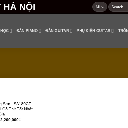
Search
for:
 HỌC
ĐÀN PIANO
ĐÀN GUITAR
PHỤ KIỆN GUITAR
TRỐN
Add to
ng Sơn LSA180CF
wishlist
l Gỗ Thịt Tốt Nhất
Giá
2,200,000
₫