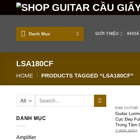
Skip
to
content
Danh Mục
GIỚI THIỆU
KHOÁ
LSA180CF
HOME
/
PRODUCTS TAGGED “LSA180CF”
Search
for:
ĐÀN GUITAR
Guitar Lươ
DANH MỤC
Cực Đẹp Ful
Trong Tầm 
2,800,000
₫
Amplifier