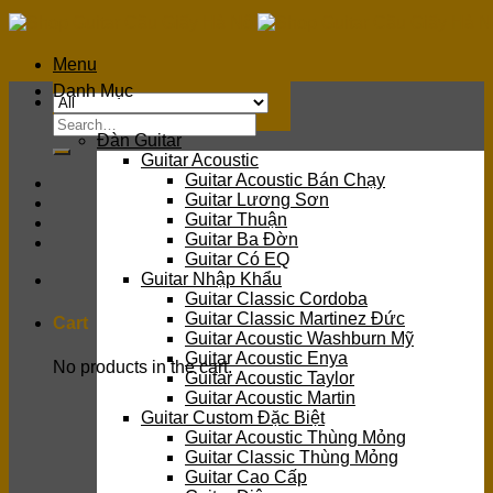
Skip
to
content
Menu
Danh Mục
Search
Đàn Guitar
for:
Guitar Acoustic
Guitar Acoustic Bán Chạy
Guitar Lương Sơn
Guitar Thuận
Guitar Ba Đờn
Guitar Có EQ
Guitar Nhập Khẩu
Guitar Classic Cordoba
Guitar Classic Martinez Đức
Cart
Guitar Acoustic Washburn Mỹ
Guitar Acoustic Enya
No products in the cart.
Guitar Acoustic Taylor
Guitar Acoustic Martin
Guitar Custom Đặc Biệt
Guitar Acoustic Thùng Mỏng
Guitar Classic Thùng Mỏng
Guitar Cao Cấp