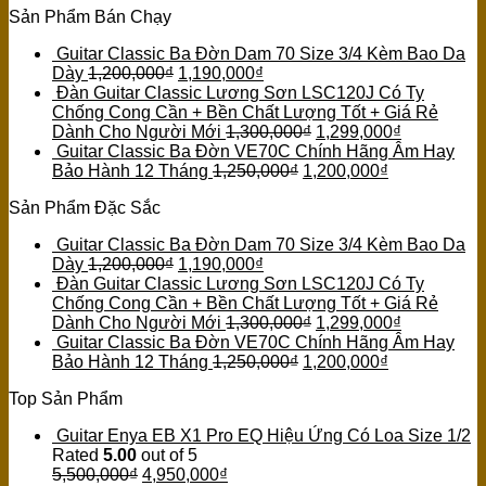
Sản Phẩm Bán Chạy
Guitar Classic Ba Đờn Dam 70 Size 3/4 Kèm Bao Da
Dày
1,200,000
₫
1,190,000
₫
Đàn Guitar Classic Lương Sơn LSC120J Có Ty
Chống Cong Cần + Bền Chất Lượng Tốt + Giá Rẻ
Dành Cho Người Mới
1,300,000
₫
1,299,000
₫
Guitar Classic Ba Đờn VE70C Chính Hãng Âm Hay
Bảo Hành 12 Tháng
1,250,000
₫
1,200,000
₫
Sản Phẩm Đặc Sắc
Guitar Classic Ba Đờn Dam 70 Size 3/4 Kèm Bao Da
Dày
1,200,000
₫
1,190,000
₫
Đàn Guitar Classic Lương Sơn LSC120J Có Ty
Chống Cong Cần + Bền Chất Lượng Tốt + Giá Rẻ
Dành Cho Người Mới
1,300,000
₫
1,299,000
₫
Guitar Classic Ba Đờn VE70C Chính Hãng Âm Hay
Bảo Hành 12 Tháng
1,250,000
₫
1,200,000
₫
Top Sản Phẩm
Guitar Enya EB X1 Pro EQ Hiệu Ứng Có Loa Size 1/2
Rated
5.00
out of 5
5,500,000
₫
4,950,000
₫