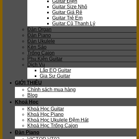
Guitar Điện
Guitar Size Nhỏ
Guitar Giá Rẻ
Guitar Trẻ Em
Guitar Cũ Thanh Lý
Đàn Organ
Đàn Piano
Đàn Ukulele
Kèn Sáo
Trống Cajon
Phụ Kiện Guitar
Dịch Vụ
Lắp EQ Guitar
Gia Sư Guitar
GIỚI THIỆU
Chính sách mua hàng
Blog
Khoá Học
Khoá Học Guitar
Khoá Học Piano
Khoá Học Ukulele Đệm Hát
Khoá Học Trống Cajon
Đàn Piano