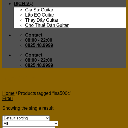
DỊCH VỤ
Gia Sư Guitar
Lắp EQ Guitar
Thay Dây Guitar
Cho Thuê Đàn Guitar
Contact
08:00 - 22:00
0825.48.9999
Contact
08:00 - 22:00
0825.48.9999
lsa500c
Home
/
Products tagged “lsa500c”
Filter
Showing the single result