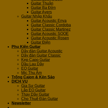
Guitar Thuận
Guitar Ba Đờn
Guitar Ayers
Guitar Nhập Khẩu
Guitar Acoustic Enya
Guitar Classic Cordoba
Guitar Classic Martinez
Guitar Acoustic SQOE
Guitar Acoustic Rosen
Guitar Điện
Phụ Kiện Guitar
Dây đàn Guitar Acoustic
Dây đàn Guitar Classic
Kẹp Capo Guitar
Dầu Lau Dây
EQ Guitar
Mic Thu Âm
Trống Cajon & Kèn Sáo
DỊCH VỤ
Gia Sư Guitar
Lắp EQ Guitar
Thay Dây Guitar
Cho Thuê Đàn Guitar
Newsletter