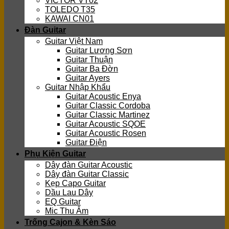
VICTOR VT02
TOLEDO T35
KAWAI CN01
Đàn Guitar
Guitar Việt Nam
Guitar Lương Sơn
Guitar Thuận
Guitar Ba Đờn
Guitar Ayers
Guitar Nhập Khẩu
Guitar Acoustic Enya
Guitar Classic Cordoba
Guitar Classic Martinez
Guitar Acoustic SQOE
Guitar Acoustic Rosen
Guitar Điện
Phụ Kiện Guitar
Dây đàn Guitar Acoustic
Dây đàn Guitar Classic
Kẹp Capo Guitar
Dầu Lau Dây
EQ Guitar
Mic Thu Âm
Trống Cajon & Kèn Sáo