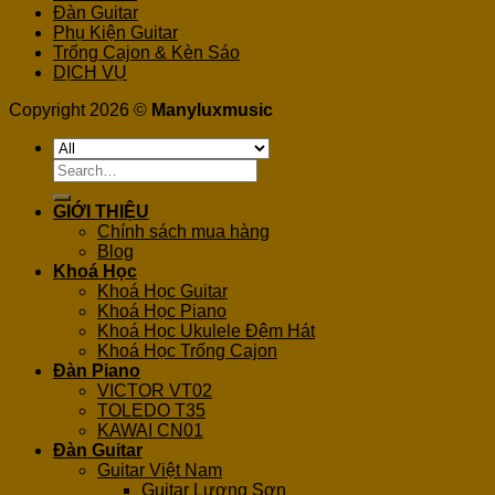
Đàn Guitar
Phụ Kiện Guitar
Trống Cajon & Kèn Sáo
DỊCH VỤ
Copyright 2026 ©
Manyluxmusic
Search
for:
GIỚI THIỆU
Chính sách mua hàng
Blog
Khoá Học
Khoá Học Guitar
Khoá Học Piano
Khoá Học Ukulele Đệm Hát
Khoá Học Trống Cajon
Đàn Piano
VICTOR VT02
TOLEDO T35
KAWAI CN01
Đàn Guitar
Guitar Việt Nam
Guitar Lương Sơn