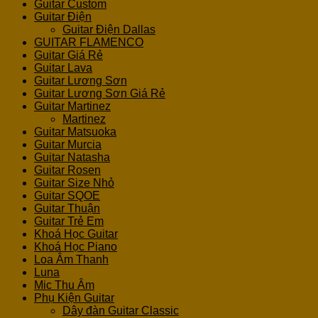
Guitar Custom
Guitar Điện
Guitar Điện Dallas
GUITAR FLAMENCO
Guitar Giá Rẻ
Guitar Lava
Guitar Lương Sơn
Guitar Lương Sơn Giá Rẻ
Guitar Martinez
Martinez
Guitar Matsuoka
Guitar Murcia
Guitar Natasha
Guitar Rosen
Guitar Size Nhỏ
Guitar SQOE
Guitar Thuận
Guitar Trẻ Em
Khoá Học Guitar
Khoá Học Piano
Loa Âm Thanh
Luna
Mic Thu Âm
Phụ Kiện Guitar
Dây đàn Guitar Classic