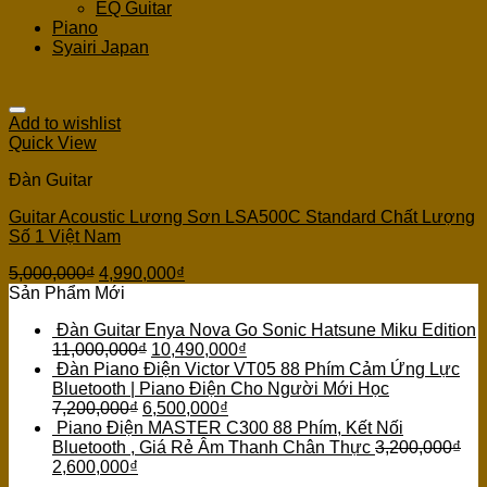
EQ Guitar
Piano
Syairi Japan
Add to wishlist
Quick View
Đàn Guitar
Guitar Acoustic Lương Sơn LSA500C Standard Chất Lượng
Số 1 Việt Nam
5,000,000
₫
4,990,000
₫
Sản Phẩm Mới
Đàn Guitar Enya Nova Go Sonic Hatsune Miku Edition
11,000,000
₫
10,490,000
₫
Đàn Piano Điện Victor VT05 88 Phím Cảm Ứng Lực
Bluetooth | Piano Điện Cho Người Mới Học
7,200,000
₫
6,500,000
₫
Piano Điện MASTER C300 88 Phím, Kết Nối
Bluetooth , Giá Rẻ Âm Thanh Chân Thực
3,200,000
₫
2,600,000
₫