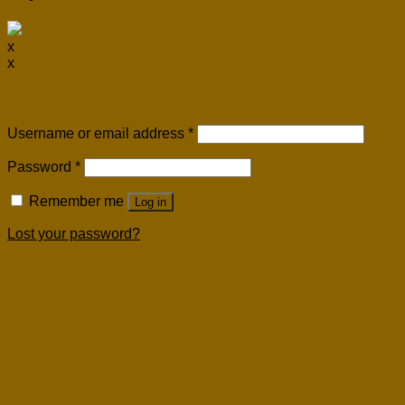
x
x
Login
Username or email address
*
Password
*
Remember me
Log in
Lost your password?