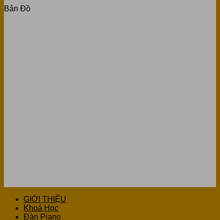
Bản Đồ
GIỚI THIỆU
Khoá Học
Đàn Piano