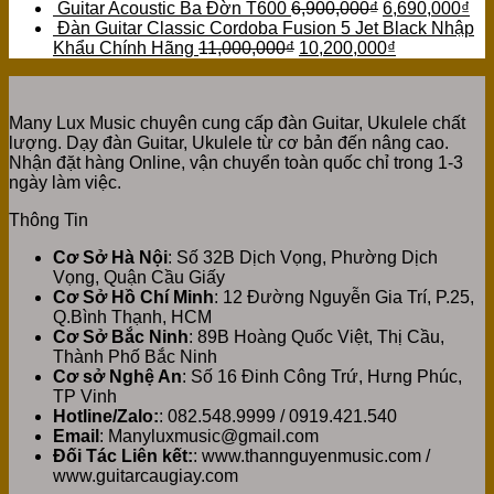
Guitar Acoustic Ba Đờn T600
6,900,000
₫
6,690,000
₫
Đàn Guitar Classic Cordoba Fusion 5 Jet Black Nhập
Khẩu Chính Hãng
11,000,000
₫
10,200,000
₫
Many Lux Music chuyên cung cấp đàn Guitar, Ukulele chất
lượng. Dạy đàn Guitar, Ukulele từ cơ bản đến nâng cao.
Nhận đặt hàng Online, vận chuyển toàn quốc chỉ trong 1-3
ngày làm việc.
Thông Tin
Cơ Sở Hà Nội
: Số 32B Dịch Vọng, Phường Dịch
Vọng, Quận Cầu Giấy
Cơ Sở Hồ Chí Minh
: 12 Đường Nguyễn Gia Trí, P.25,
Q.Bình Thạnh, HCM
Cơ Sở Bắc Ninh
: 89B Hoàng Quốc Việt, Thị Cầu,
Thành Phố Bắc Ninh
Cơ sở Nghệ An
: Số 16 Đinh Công Trứ, Hưng Phúc,
TP Vinh
Hotline/Zalo:
: 082.548.9999 / 0919.421.540
Email
: Manyluxmusic@gmail.com
Đối Tác Liên kết:
: www.thannguyenmusic.com /
www.guitarcaugiay.com