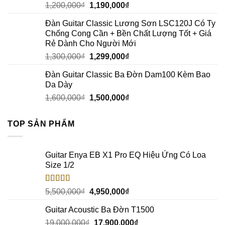
1,200,000
₫
1,190,000
₫
Đàn Guitar Classic Lương Sơn LSC120J Có Ty
Chống Cong Cần + Bền Chất Lượng Tốt + Giá
Rẻ Dành Cho Người Mới
1,300,000
₫
1,299,000
₫
Đàn Guitar Classic Ba Đờn Dam100 Kèm Bao
Da Dày
1,600,000
₫
1,500,000
₫
TOP SẢN PHẨM
Guitar Enya EB X1 Pro EQ Hiệu Ứng Có Loa
Size 1/2
Rated
5.00
5,500,000
₫
4,950,000
₫
out of 5
Guitar Acoustic Ba Đờn T1500
19,000,000
₫
17,900,000
₫