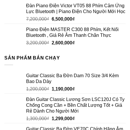
Đàn Piano Điện Victor VT05 88 Phím Cảm Ứng
Lực Bluetooth | Piano Điện Cho Người Mới Học
7,200,000
₫
6,500,000
₫
Piano Điện MASTER C300 88 Phím, Kết Nối
Bluetooth , Giá Rẻ Âm Thanh Chân Thực
3,200,000
₫
2,600,000
₫
SẢN PHẨM BÁN CHẠY
Guitar Classic Ba Đờn Dam 70 Size 3/4 Kèm
Bao Da Dày
1,200,000
₫
1,190,000
₫
Đàn Guitar Classic Lương Sơn LSC120J Có Ty
Chống Cong Cần + Bền Chất Lượng Tốt + Giá
Rẻ Dành Cho Người Mới
1,300,000
₫
1,299,000
₫
Guitar Classic Ba Đờn VE70C Chính Hãng Âm