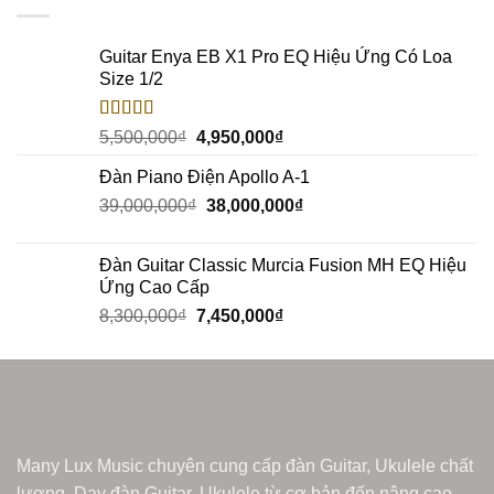
Guitar Enya EB X1 Pro EQ Hiệu Ứng Có Loa
Size 1/2
Rated
5.00
5,500,000
₫
4,950,000
₫
out of 5
Đàn Piano Điện Apollo A-1
39,000,000
₫
38,000,000
₫
Đàn Guitar Classic Murcia Fusion MH EQ Hiệu
Ứng Cao Cấp
8,300,000
₫
7,450,000
₫
Many Lux Music chuyên cung cấp đàn Guitar, Ukulele chất
lượng. Dạy đàn Guitar, Ukulele từ cơ bản đến nâng cao.