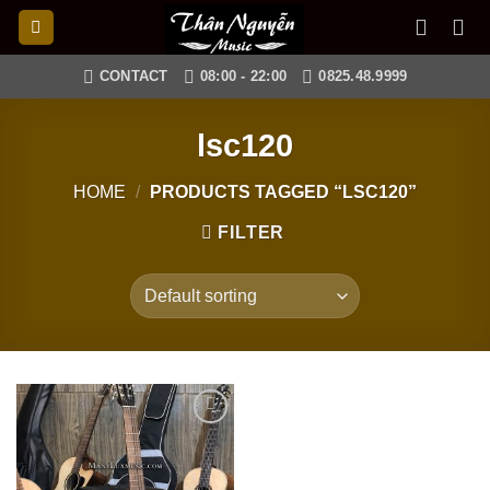
Skip
to
content
CONTACT
08:00 - 22:00
0825.48.9999
lsc120
HOME
/
PRODUCTS TAGGED “LSC120”
FILTER
Add to
wishlist