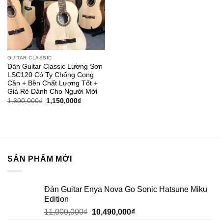
GUITAR CLASSIC
Đàn Guitar Classic Lương Sơn
LSC120 Có Ty Chống Cong
Cần + Bền Chất Lượng Tốt +
Giá Rẻ Dành Cho Người Mới
1,300,000
₫
1,150,000
₫
SẢN PHẨM MỚI
Đàn Guitar Enya Nova Go Sonic Hatsune Miku
Edition
11,000,000
₫
10,490,000
₫