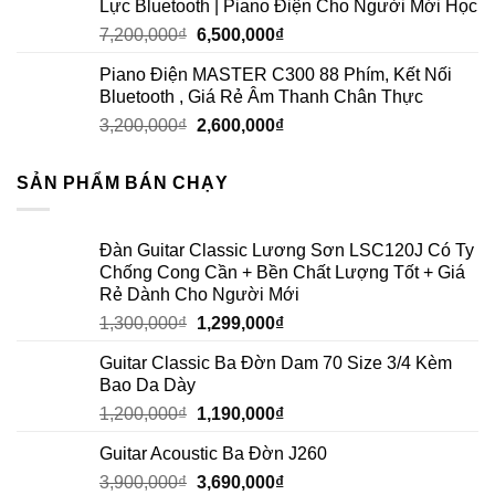
Lực Bluetooth | Piano Điện Cho Người Mới Học
7,200,000
₫
6,500,000
₫
Piano Điện MASTER C300 88 Phím, Kết Nối
Bluetooth , Giá Rẻ Âm Thanh Chân Thực
3,200,000
₫
2,600,000
₫
SẢN PHẨM BÁN CHẠY
Đàn Guitar Classic Lương Sơn LSC120J Có Ty
Chống Cong Cần + Bền Chất Lượng Tốt + Giá
Rẻ Dành Cho Người Mới
1,300,000
₫
1,299,000
₫
Guitar Classic Ba Đờn Dam 70 Size 3/4 Kèm
Bao Da Dày
1,200,000
₫
1,190,000
₫
Guitar Acoustic Ba Đờn J260
3,900,000
₫
3,690,000
₫