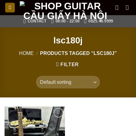
Skip
to
content
CONTACT
08:00 - 22:00
0825.48.9999
lsc180j
HOME
/
PRODUCTS TAGGED “LSC180J”
FILTER
Add to
wishlist