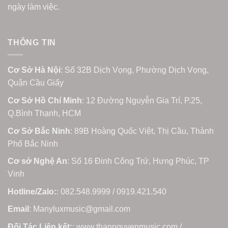
ngày làm việc.
THÔNG TIN
Cơ Sở Hà Nội
: Số 32B Dịch Vọng, Phường Dịch Vọng,
Quận Cầu Giấy
Cơ Sở Hồ Chí Minh
: 12 Đường Nguyễn Gia Trí, P.25,
Q.Bình Thạnh, HCM
Cơ Sở Bắc Ninh
: 89B Hoàng Quốc Việt, Thị Cầu, Thành
Phố Bắc Ninh
Cơ sở Nghệ An
: Số 16 Đinh Công Trứ, Hưng Phúc, TP
Vinh
Hotline/Zalo:
: 082.548.9999 / 0919.421.540
Email
: Manyluxmusic@gmail.com
Đối Tác Liên kết:
: www.thannguyenmusic.com /