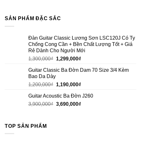
SẢN PHẨM ĐẶC SẮC
Đàn Guitar Classic Lương Sơn LSC120J Có Ty
Chống Cong Cần + Bền Chất Lượng Tốt + Giá
Rẻ Dành Cho Người Mới
1,300,000
₫
1,299,000
₫
Guitar Classic Ba Đờn Dam 70 Size 3/4 Kèm
Bao Da Dày
1,200,000
₫
1,190,000
₫
Guitar Acoustic Ba Đờn J260
3,900,000
₫
3,690,000
₫
TOP SẢN PHẨM