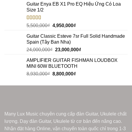
Guitar Enya EB X1 Pro EQ Hiệu Ứng Có Loa
Size 1/2
Rated
5.00
5,500,000
₫
4,950,000
₫
out of 5
Guitar Classic Esteve 7sr Full Solid Handmade
Spain (Tây Ban Nha)
24,000,000
₫
23,000,000
₫
AMPLIFIER GUITAR FISHMAN LOUDBOX
MINI 60W BLUETOOTH
8,930,000
₫
8,800,000
₫
Many Lux Music chuyên cung cấp đàn Guitar, Ukulele chất
lượng. Dạy đàn Guitar, Ukulele từ cơ bản đến nâng cao.
Nhận đặt hàng Online, vận chuyển toàn quốc chỉ trong 1-3