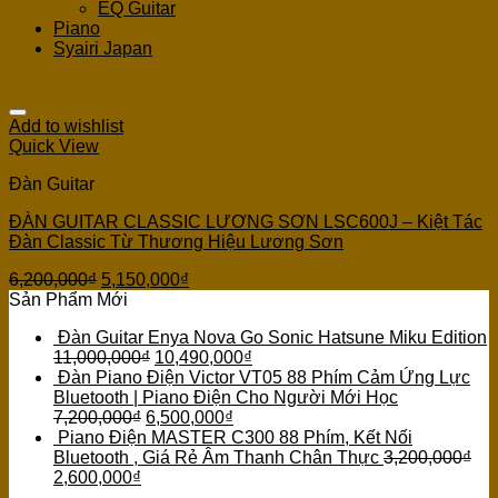
EQ Guitar
Piano
Syairi Japan
Add to wishlist
Quick View
Đàn Guitar
ĐÀN GUITAR CLASSIC LƯƠNG SƠN LSC600J – Kiệt Tác
Đàn Classic Từ Thương Hiệu Lương Sơn
6,200,000
₫
5,150,000
₫
Sản Phẩm Mới
Đàn Guitar Enya Nova Go Sonic Hatsune Miku Edition
11,000,000
₫
10,490,000
₫
Đàn Piano Điện Victor VT05 88 Phím Cảm Ứng Lực
Bluetooth | Piano Điện Cho Người Mới Học
7,200,000
₫
6,500,000
₫
Piano Điện MASTER C300 88 Phím, Kết Nối
Bluetooth , Giá Rẻ Âm Thanh Chân Thực
3,200,000
₫
2,600,000
₫