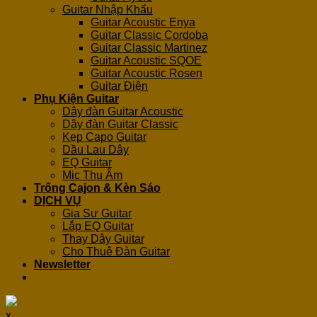
Guitar Nhập Khẩu
Guitar Acoustic Enya
Guitar Classic Cordoba
Guitar Classic Martinez
Guitar Acoustic SQOE
Guitar Acoustic Rosen
Guitar Điện
Phụ Kiện Guitar
Dây đàn Guitar Acoustic
Dây đàn Guitar Classic
Kẹp Capo Guitar
Dầu Lau Dây
EQ Guitar
Mic Thu Âm
Trống Cajon & Kèn Sáo
DỊCH VỤ
Gia Sư Guitar
Lắp EQ Guitar
Thay Dây Guitar
Cho Thuê Đàn Guitar
Newsletter
x