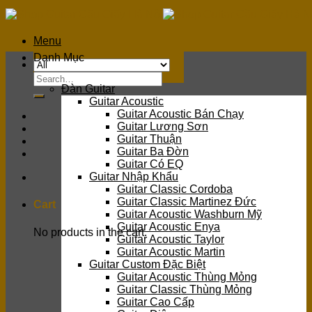
Skip
to
content
Menu
Danh Mục
Search
Đàn Guitar
for:
Guitar Acoustic
Guitar Acoustic Bán Chạy
Guitar Lương Sơn
Guitar Thuận
Guitar Ba Đờn
Guitar Có EQ
Guitar Nhập Khẩu
Guitar Classic Cordoba
Guitar Classic Martinez Đức
Cart
Guitar Acoustic Washburn Mỹ
Guitar Acoustic Enya
No products in the cart.
Guitar Acoustic Taylor
Guitar Acoustic Martin
Guitar Custom Đặc Biệt
Guitar Acoustic Thùng Mỏng
Guitar Classic Thùng Mỏng
Guitar Cao Cấp