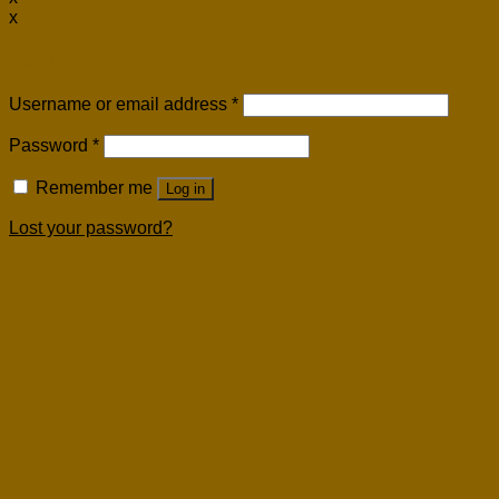
x
Login
Username or email address
*
Password
*
Remember me
Log in
Lost your password?