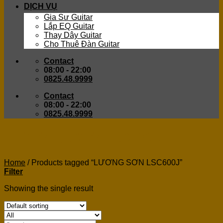
DỊCH VỤ
Gia Sư Guitar
Lắp EQ Guitar
Thay Dây Guitar
Cho Thuê Đàn Guitar
Contact
08:00 - 22:00
0825.48.9999
Contact
08:00 - 22:00
0825.48.9999
LƯƠNG SƠN LSC600J
Home
/
Products tagged “LƯƠNG SƠN LSC600J”
Filter
Showing the single result