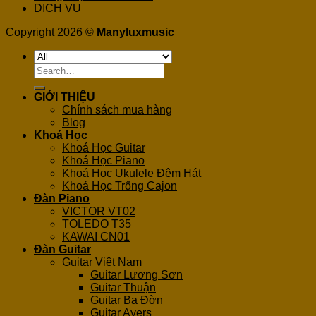
DỊCH VỤ
Copyright 2026 ©
Manyluxmusic
Search
for:
GIỚI THIỆU
Chính sách mua hàng
Blog
Khoá Học
Khoá Học Guitar
Khoá Học Piano
Khoá Học Ukulele Đệm Hát
Khoá Học Trống Cajon
Đàn Piano
VICTOR VT02
TOLEDO T35
KAWAI CN01
Đàn Guitar
Guitar Việt Nam
Guitar Lương Sơn
Guitar Thuận
Guitar Ba Đờn
Guitar Ayers