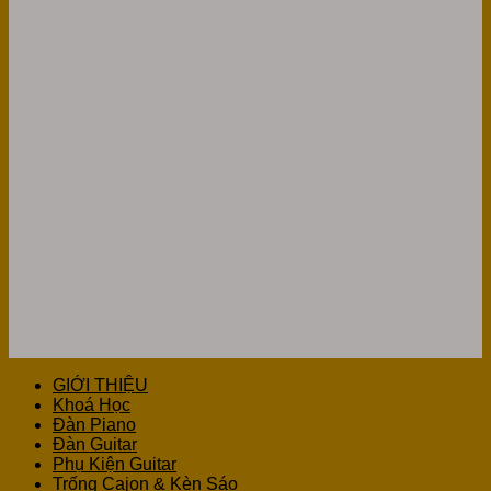
GIỚI THIỆU
Khoá Học
Đàn Piano
Đàn Guitar
Phụ Kiện Guitar
Trống Cajon & Kèn Sáo