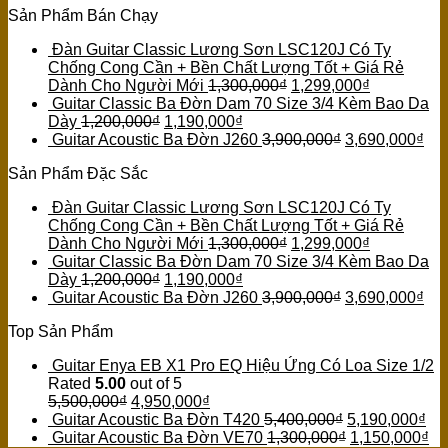
Sản Phẩm Bán Chạy
Đàn Guitar Classic Lương Sơn LSC120J Có Ty
Chống Cong Cần + Bền Chất Lượng Tốt + Giá Rẻ
Dành Cho Người Mới
1,300,000
₫
1,299,000
₫
Guitar Classic Ba Đờn Dam 70 Size 3/4 Kèm Bao Da
Dày
1,200,000
₫
1,190,000
₫
Guitar Acoustic Ba Đờn J260
3,900,000
₫
3,690,000
₫
Sản Phẩm Đặc Sắc
Đàn Guitar Classic Lương Sơn LSC120J Có Ty
Chống Cong Cần + Bền Chất Lượng Tốt + Giá Rẻ
Dành Cho Người Mới
1,300,000
₫
1,299,000
₫
Guitar Classic Ba Đờn Dam 70 Size 3/4 Kèm Bao Da
Dày
1,200,000
₫
1,190,000
₫
Guitar Acoustic Ba Đờn J260
3,900,000
₫
3,690,000
₫
Top Sản Phẩm
Guitar Enya EB X1 Pro EQ Hiệu Ứng Có Loa Size 1/2
Rated
5.00
out of 5
5,500,000
₫
4,950,000
₫
Guitar Acoustic Ba Đờn T420
5,400,000
₫
5,190,000
₫
Guitar Acoustic Ba Đờn VE70
1,300,000
₫
1,150,000
₫