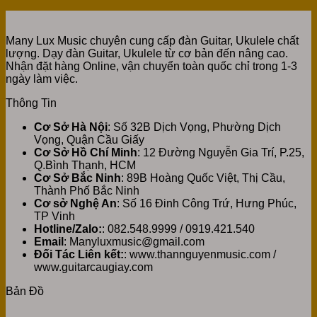
Many Lux Music chuyên cung cấp đàn Guitar, Ukulele chất
lượng. Dạy đàn Guitar, Ukulele từ cơ bản đến nâng cao.
Nhận đặt hàng Online, vận chuyển toàn quốc chỉ trong 1-3
ngày làm việc.
Thông Tin
Cơ Sở Hà Nội
: Số 32B Dịch Vọng, Phường Dịch
Vọng, Quận Cầu Giấy
Cơ Sở Hồ Chí Minh
: 12 Đường Nguyễn Gia Trí, P.25,
Q.Bình Thạnh, HCM
Cơ Sở Bắc Ninh
: 89B Hoàng Quốc Việt, Thị Cầu,
Thành Phố Bắc Ninh
Cơ sở Nghệ An
: Số 16 Đinh Công Trứ, Hưng Phúc,
TP Vinh
Hotline/Zalo:
: 082.548.9999 / 0919.421.540
Email
: Manyluxmusic@gmail.com
Đối Tác Liên kết:
: www.thannguyenmusic.com /
www.guitarcaugiay.com
Bản Đồ