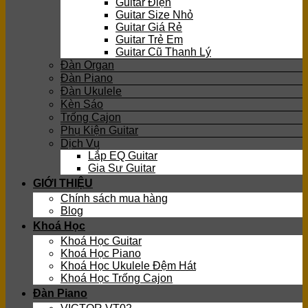
Guitar Điện
Guitar Size Nhỏ
Guitar Giá Rẻ
Guitar Trẻ Em
Guitar Cũ Thanh Lý
Đàn Organ
Đàn Piano
Đàn Ukulele
Kèn Sáo
Trống Cajon
Phụ Kiện Guitar
Dịch Vụ
Lắp EQ Guitar
Gia Sư Guitar
GIỚI THIỆU
Chính sách mua hàng
Blog
Khoá Học
Khoá Học Guitar
Khoá Học Piano
Khoá Học Ukulele Đệm Hát
Khoá Học Trống Cajon
Đàn Piano