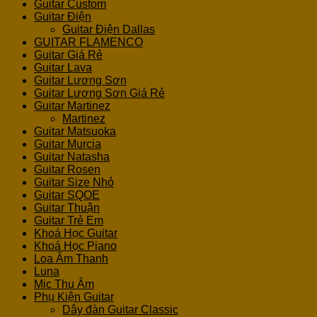
Guitar Custom
Guitar Điện
Guitar Điện Dallas
GUITAR FLAMENCO
Guitar Giá Rẻ
Guitar Lava
Guitar Lương Sơn
Guitar Lương Sơn Giá Rẻ
Guitar Martinez
Martinez
Guitar Matsuoka
Guitar Murcia
Guitar Natasha
Guitar Rosen
Guitar Size Nhỏ
Guitar SQOE
Guitar Thuận
Guitar Trẻ Em
Khoá Học Guitar
Khoá Học Piano
Loa Âm Thanh
Luna
Mic Thu Âm
Phụ Kiện Guitar
Dây đàn Guitar Classic