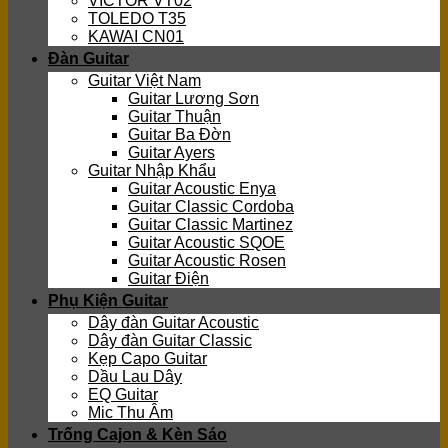
VICTOR VT02
TOLEDO T35
KAWAI CN01
Đàn Guitar
Guitar Việt Nam
Guitar Lương Sơn
Guitar Thuận
Guitar Ba Đờn
Guitar Ayers
Guitar Nhập Khẩu
Guitar Acoustic Enya
Guitar Classic Cordoba
Guitar Classic Martinez
Guitar Acoustic SQOE
Guitar Acoustic Rosen
Guitar Điện
Phụ Kiện Guitar
Dây đàn Guitar Acoustic
Dây đàn Guitar Classic
Kẹp Capo Guitar
Dầu Lau Dây
EQ Guitar
Mic Thu Âm
Trống Cajon & Kèn Sáo