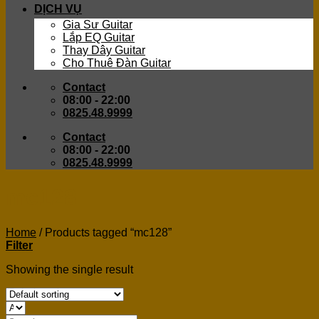
DỊCH VỤ
Gia Sư Guitar
Lắp EQ Guitar
Thay Dây Guitar
Cho Thuê Đàn Guitar
Contact
08:00 - 22:00
0825.48.9999
Contact
08:00 - 22:00
0825.48.9999
mc128
Home
/
Products tagged “mc128”
Filter
Showing the single result