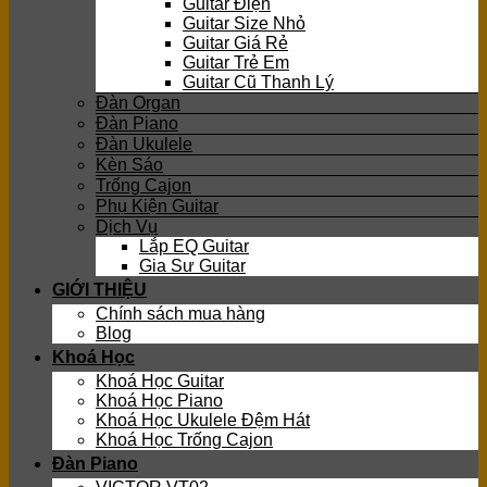
Guitar Điện
Guitar Size Nhỏ
Guitar Giá Rẻ
Guitar Trẻ Em
Guitar Cũ Thanh Lý
Đàn Organ
Đàn Piano
Đàn Ukulele
Kèn Sáo
Trống Cajon
Phụ Kiện Guitar
Dịch Vụ
Lắp EQ Guitar
Gia Sư Guitar
GIỚI THIỆU
Chính sách mua hàng
Blog
Khoá Học
Khoá Học Guitar
Khoá Học Piano
Khoá Học Ukulele Đệm Hát
Khoá Học Trống Cajon
Đàn Piano