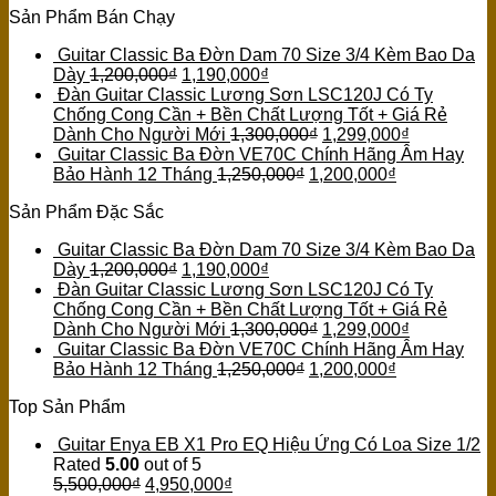
Sản Phẩm Bán Chạy
Guitar Classic Ba Đờn Dam 70 Size 3/4 Kèm Bao Da
Dày
1,200,000
₫
1,190,000
₫
Đàn Guitar Classic Lương Sơn LSC120J Có Ty
Chống Cong Cần + Bền Chất Lượng Tốt + Giá Rẻ
Dành Cho Người Mới
1,300,000
₫
1,299,000
₫
Guitar Classic Ba Đờn VE70C Chính Hãng Âm Hay
Bảo Hành 12 Tháng
1,250,000
₫
1,200,000
₫
Sản Phẩm Đặc Sắc
Guitar Classic Ba Đờn Dam 70 Size 3/4 Kèm Bao Da
Dày
1,200,000
₫
1,190,000
₫
Đàn Guitar Classic Lương Sơn LSC120J Có Ty
Chống Cong Cần + Bền Chất Lượng Tốt + Giá Rẻ
Dành Cho Người Mới
1,300,000
₫
1,299,000
₫
Guitar Classic Ba Đờn VE70C Chính Hãng Âm Hay
Bảo Hành 12 Tháng
1,250,000
₫
1,200,000
₫
Top Sản Phẩm
Guitar Enya EB X1 Pro EQ Hiệu Ứng Có Loa Size 1/2
Rated
5.00
out of 5
5,500,000
₫
4,950,000
₫