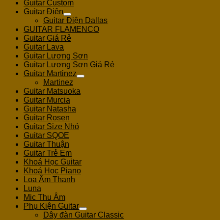
Guitar Custom
Guitar Điện
Guitar Điện Dallas
GUITAR FLAMENCO
Guitar Giá Rẻ
Guitar Lava
Guitar Lương Sơn
Guitar Lương Sơn Giá Rẻ
Guitar Martinez
Martinez
Guitar Matsuoka
Guitar Murcia
Guitar Natasha
Guitar Rosen
Guitar Size Nhỏ
Guitar SQOE
Guitar Thuận
Guitar Trẻ Em
Khoá Học Guitar
Khoá Học Piano
Loa Âm Thanh
Luna
Mic Thu Âm
Phụ Kiện Guitar
Dây đàn Guitar Classic