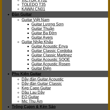
VICTOR VT02
TOLEDO T35
KAWAI CN01
Đàn Guitar
Guitar Việt Nam
Guitar Lương Sơn
Guitar Thuận
Guitar Ba Đờn
Guitar Ayers
Guitar Nhập Khẩu
Guitar Acoustic Enya
Guitar Classic Cordoba
Guitar Classic Martinez
Guitar Acoustic SQOE
Guitar Acoustic Rosen
Guitar Điện
Phụ Kiện Guitar
Dây đàn Guitar Acoustic
Dây đàn Guitar Classic
Kẹp Capo Guitar
Dầu Lau Dây
EQ Guitar
Mic Thu Âm
Trống Cajon & Kèn Sáo