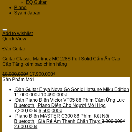
EQ Guitar
Piano
Syairi Japan
Add to wishlist
Quick View
Đàn Guitar
Guitar Classic Martinez MC128S Full Solid Cẩm Ấn Cao
Cấp Tặng kèm bao chính hãng
18,000,000
₫
17,900,000
₫
Sản Phẩm Mới
Đàn Guitar Enya Nova Go Sonic Hatsune Miku Edition
11,000,000
₫
10,490,000
₫
Đàn Piano Điện Victor VT05 88 Phím Cảm Ứng Lực
Bluetooth | Piano Điện Cho Người Mới Học
7,200,000
₫
6,500,000
₫
Piano Điện MASTER C300 88 Phím, Kết Nối
Bluetooth , Giá Rẻ Âm Thanh Chân Thực
3,200,000
₫
2,600,000
₫