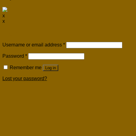
x
x
Login
Username or email address
*
Password
*
Remember me
Log in
Lost your password?