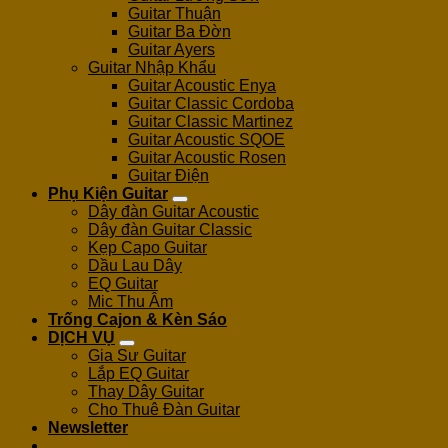
Guitar Thuận
Guitar Ba Đờn
Guitar Ayers
Guitar Nhập Khẩu
Guitar Acoustic Enya
Guitar Classic Cordoba
Guitar Classic Martinez
Guitar Acoustic SQOE
Guitar Acoustic Rosen
Guitar Điện
Phụ Kiện Guitar
Dây đàn Guitar Acoustic
Dây đàn Guitar Classic
Kẹp Capo Guitar
Dầu Lau Dây
EQ Guitar
Mic Thu Âm
Trống Cajon & Kèn Sáo
DỊCH VỤ
Gia Sư Guitar
Lắp EQ Guitar
Thay Dây Guitar
Cho Thuê Đàn Guitar
Newsletter