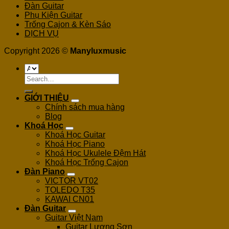
Đàn Guitar
Phụ Kiện Guitar
Trống Cajon & Kèn Sáo
DỊCH VỤ
Copyright 2026 ©
Manyluxmusic
Search
for:
GIỚI THIỆU
Chính sách mua hàng
Blog
Khoá Học
Khoá Học Guitar
Khoá Học Piano
Khoá Học Ukulele Đệm Hát
Khoá Học Trống Cajon
Đàn Piano
VICTOR VT02
TOLEDO T35
KAWAI CN01
Đàn Guitar
Guitar Việt Nam
Guitar Lương Sơn