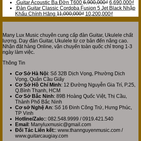
Guitar Acoustic Ba Đờn T600
6,900,000
₫
6,690,000
₫
Đàn Guitar Classic Cordoba Fusion 5 Jet Black Nhập
Khẩu Chính Hãng
11,000,000
₫
10,200,000
₫
Many Lux Music chuyên cung cấp đàn Guitar, Ukulele chất
lượng. Dạy đàn Guitar, Ukulele từ cơ bản đến nâng cao.
Nhận đặt hàng Online, vận chuyển toàn quốc chỉ trong 1-3
ngày làm việc.
Thông Tin
Cơ Sở Hà Nội
: Số 32B Dịch Vọng, Phường Dịch
Vọng, Quận Cầu Giấy
Cơ Sở Hồ Chí Minh
: 12 Đường Nguyễn Gia Trí, P.25,
Q.Bình Thạnh, HCM
Cơ Sở Bắc Ninh
: 89B Hoàng Quốc Việt, Thị Cầu,
Thành Phố Bắc Ninh
Cơ sở Nghệ An
: Số 16 Đinh Công Trứ, Hưng Phúc,
TP Vinh
Hotline/Zalo:
: 082.548.9999 / 0919.421.540
Email
: Manyluxmusic@gmail.com
Đối Tác Liên kết:
: www.thannguyenmusic.com /
www.guitarcaugiay.com