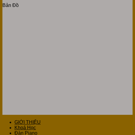
Bản Đồ
GIỚI THIỆU
Khoá Học
Đàn Piano