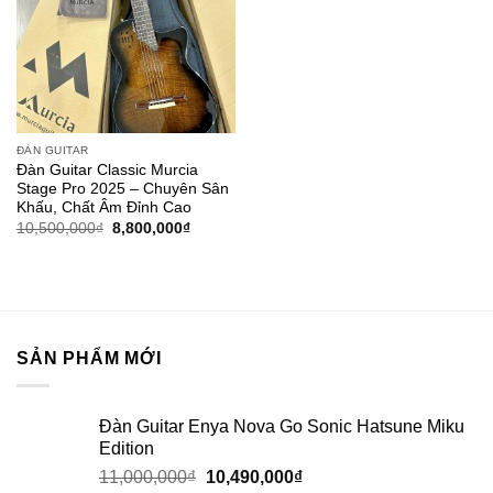
ĐÀN GUITAR
Đàn Guitar Classic Murcia
Stage Pro 2025 – Chuyên Sân
Khấu, Chất Âm Đỉnh Cao
10,500,000
₫
8,800,000
₫
SẢN PHẨM MỚI
Đàn Guitar Enya Nova Go Sonic Hatsune Miku
Edition
11,000,000
₫
10,490,000
₫