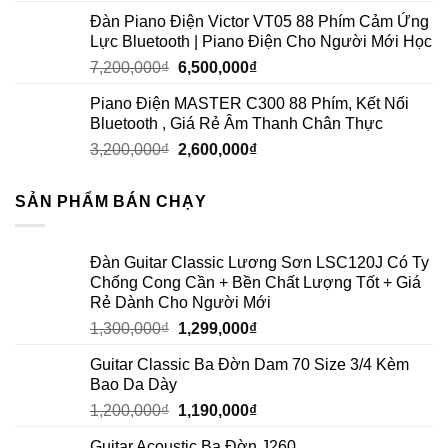
Đàn Piano Điện Victor VT05 88 Phím Cảm Ứng
Lực Bluetooth | Piano Điện Cho Người Mới Học
7,200,000
₫
6,500,000
₫
Piano Điện MASTER C300 88 Phím, Kết Nối
Bluetooth , Giá Rẻ Âm Thanh Chân Thực
3,200,000
₫
2,600,000
₫
SẢN PHẨM BÁN CHẠY
Đàn Guitar Classic Lương Sơn LSC120J Có Ty
Chống Cong Cần + Bền Chất Lượng Tốt + Giá
Rẻ Dành Cho Người Mới
1,300,000
₫
1,299,000
₫
Guitar Classic Ba Đờn Dam 70 Size 3/4 Kèm
Bao Da Dày
1,200,000
₫
1,190,000
₫
Guitar Acoustic Ba Đờn J260