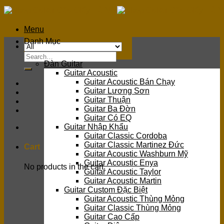
Skip
to
content
Menu
Danh Mục
Search
Đàn Guitar
for:
Guitar Acoustic
Guitar Acoustic Bán Chạy
Guitar Lương Sơn
Guitar Thuận
Guitar Ba Đờn
Guitar Có EQ
Guitar Nhập Khẩu
Guitar Classic Cordoba
Guitar Classic Martinez Đức
Cart
Guitar Acoustic Washburn Mỹ
Guitar Acoustic Enya
No products in the cart.
Guitar Acoustic Taylor
Guitar Acoustic Martin
Guitar Custom Đặc Biệt
Guitar Acoustic Thùng Mỏng
Guitar Classic Thùng Mỏng
Guitar Cao Cấp