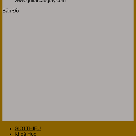
www.guitarcaugiay.com
Bản Đồ
GIỚI THIỆU
Khoá Học