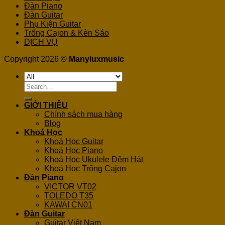
Đàn Piano
Đàn Guitar
Phụ Kiện Guitar
Trống Cajon & Kèn Sáo
DỊCH VỤ
Copyright 2026 ©
Manyluxmusic
Search
for:
GIỚI THIỆU
Chính sách mua hàng
Blog
Khoá Học
Khoá Học Guitar
Khoá Học Piano
Khoá Học Ukulele Đệm Hát
Khoá Học Trống Cajon
Đàn Piano
VICTOR VT02
TOLEDO T35
KAWAI CN01
Đàn Guitar
Guitar Việt Nam