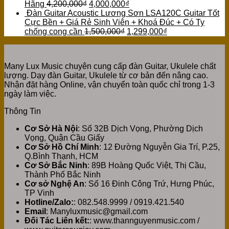
Hãng
4,200,000
₫
4,000,000
₫
Đàn Guitar Acoustic Lương Sơn LSA120C Guitar Tốt
Cực Bền + Giá Rẻ Sinh Viên + Khoá Đúc + Có Ty
chống cong cần
1,500,000
₫
1,299,000
₫
Many Lux Music chuyên cung cấp đàn Guitar, Ukulele chất
lượng. Dạy đàn Guitar, Ukulele từ cơ bản đến nâng cao.
Nhận đặt hàng Online, vận chuyển toàn quốc chỉ trong 1-3
ngày làm việc.
Thông Tin
Cơ Sở Hà Nội
: Số 32B Dịch Vọng, Phường Dịch
Vọng, Quận Cầu Giấy
Cơ Sở Hồ Chí Minh
: 12 Đường Nguyễn Gia Trí, P.25,
Q.Bình Thạnh, HCM
Cơ Sở Bắc Ninh
: 89B Hoàng Quốc Việt, Thị Cầu,
Thành Phố Bắc Ninh
Cơ sở Nghệ An
: Số 16 Đinh Công Trứ, Hưng Phúc,
TP Vinh
Hotline/Zalo:
: 082.548.9999 / 0919.421.540
Email
: Manyluxmusic@gmail.com
Đối Tác Liên kết:
: www.thannguyenmusic.com /