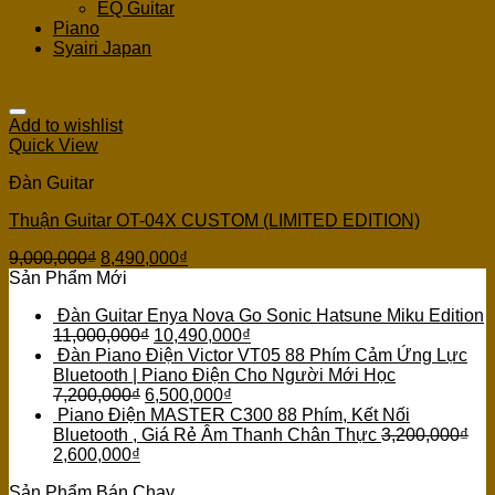
EQ Guitar
Piano
Syairi Japan
Add to wishlist
Quick View
Đàn Guitar
Thuận Guitar OT-04X CUSTOM (LIMITED EDITION)
9,000,000
₫
8,490,000
₫
Sản Phẩm Mới
Đàn Guitar Enya Nova Go Sonic Hatsune Miku Edition
11,000,000
₫
10,490,000
₫
Đàn Piano Điện Victor VT05 88 Phím Cảm Ứng Lực
Bluetooth | Piano Điện Cho Người Mới Học
7,200,000
₫
6,500,000
₫
Piano Điện MASTER C300 88 Phím, Kết Nối
Bluetooth , Giá Rẻ Âm Thanh Chân Thực
3,200,000
₫
2,600,000
₫
Sản Phẩm Bán Chạy