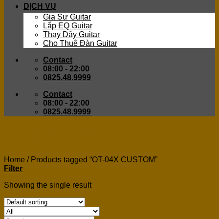
DỊCH VỤ
Gia Sư Guitar
Lắp EQ Guitar
Thay Dây Guitar
Cho Thuê Đàn Guitar
Contact
08:00 - 22:00
0825.48.9999
Contact
08:00 - 22:00
0825.48.9999
OT-04X CUSTOM
Home
/
Products tagged “OT-04X CUSTOM”
Filter
Showing the single result