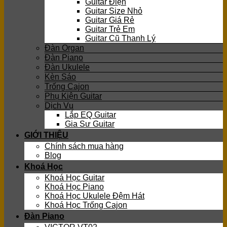
Guitar Điện
Guitar Size Nhỏ
Guitar Giá Rẻ
Guitar Trẻ Em
Guitar Cũ Thanh Lý
Đàn Organ
Đàn Piano
Đàn Ukulele
Kèn Sáo
Trống Cajon
Phụ Kiện Guitar
Dịch Vụ
Lắp EQ Guitar
Gia Sư Guitar
GIỚI THIỆU
Chính sách mua hàng
Blog
Khoá Học
Khoá Học Guitar
Khoá Học Piano
Khoá Học Ukulele Đệm Hát
Khoá Học Trống Cajon
Đàn Piano