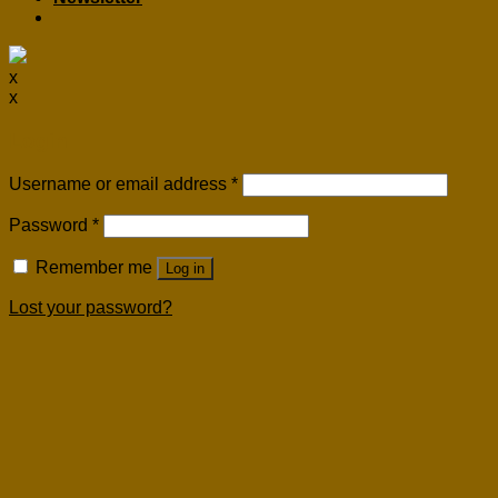
x
x
Login
Username or email address
*
Password
*
Remember me
Log in
Lost your password?