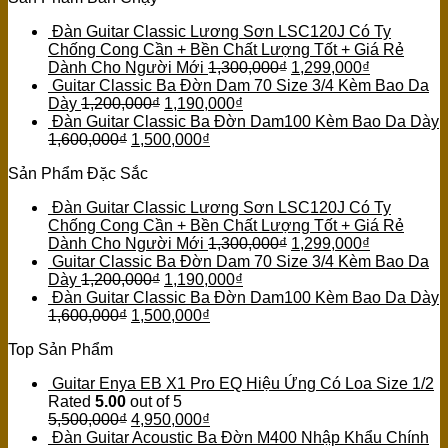
Đàn Guitar Classic Lương Sơn LSC120J Có Ty
Chống Cong Cần + Bền Chất Lượng Tốt + Giá Rẻ
Dành Cho Người Mới
1,300,000
₫
1,299,000
₫
Guitar Classic Ba Đờn Dam 70 Size 3/4 Kèm Bao Da
Dày
1,200,000
₫
1,190,000
₫
Đàn Guitar Classic Ba Đờn Dam100 Kèm Bao Da Dày
1,600,000
₫
1,500,000
₫
Sản Phẩm Đặc Sắc
Đàn Guitar Classic Lương Sơn LSC120J Có Ty
Chống Cong Cần + Bền Chất Lượng Tốt + Giá Rẻ
Dành Cho Người Mới
1,300,000
₫
1,299,000
₫
Guitar Classic Ba Đờn Dam 70 Size 3/4 Kèm Bao Da
Dày
1,200,000
₫
1,190,000
₫
Đàn Guitar Classic Ba Đờn Dam100 Kèm Bao Da Dày
1,600,000
₫
1,500,000
₫
Top Sản Phẩm
Guitar Enya EB X1 Pro EQ Hiệu Ứng Có Loa Size 1/2
Rated
5.00
out of 5
5,500,000
₫
4,950,000
₫
Đàn Guitar Acoustic Ba Đờn M400 Nhập Khẩu Chính