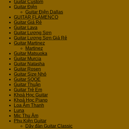
Guitar Custom
Guitar Điện
Guitar Điện Dallas
GUITAR FLAMENCO
Guitar Giá Rẻ
Guitar Lava
Guitar Lương Sơn
Guitar Lương Sơn Giá Rẻ
Guitar Martinez
Martinez
Guitar Matsuoka
Guitar Murcia
Guitar Natasha
Guitar Rosen
Guitar Size Nhỏ
Guitar SQOE
Guitar Thuận
Guitar Trẻ Em
Khoá Học Guitar
Khoá Học Piano
Loa Âm Thanh
Luna
Mic Thu Âm
Phụ Kiện Guitar
Dây đàn Guitar Classic