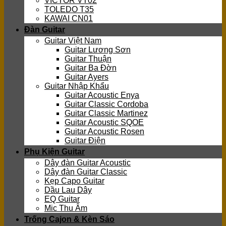
VICTOR VT02
TOLEDO T35
KAWAI CN01
Đàn Guitar
Guitar Việt Nam
Guitar Lương Sơn
Guitar Thuận
Guitar Ba Đờn
Guitar Ayers
Guitar Nhập Khẩu
Guitar Acoustic Enya
Guitar Classic Cordoba
Guitar Classic Martinez
Guitar Acoustic SQOE
Guitar Acoustic Rosen
Guitar Điện
Phụ Kiện Guitar
Dây đàn Guitar Acoustic
Dây đàn Guitar Classic
Kẹp Capo Guitar
Dầu Lau Dây
EQ Guitar
Mic Thu Âm
Trống Cajon & Kèn Sáo