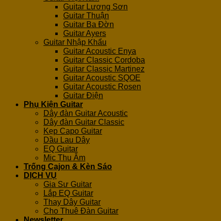
Guitar Lương Sơn
Guitar Thuận
Guitar Ba Đờn
Guitar Ayers
Guitar Nhập Khẩu
Guitar Acoustic Enya
Guitar Classic Cordoba
Guitar Classic Martinez
Guitar Acoustic SQOE
Guitar Acoustic Rosen
Guitar Điện
Phụ Kiện Guitar
Dây đàn Guitar Acoustic
Dây đàn Guitar Classic
Kẹp Capo Guitar
Dầu Lau Dây
EQ Guitar
Mic Thu Âm
Trống Cajon & Kèn Sáo
DỊCH VỤ
Gia Sư Guitar
Lắp EQ Guitar
Thay Dây Guitar
Cho Thuê Đàn Guitar
Newsletter