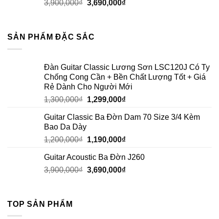
3,900,000
₫
3,690,000
₫
SẢN PHẨM ĐẶC SẮC
Đàn Guitar Classic Lương Sơn LSC120J Có Ty
Chống Cong Cần + Bền Chất Lượng Tốt + Giá
Rẻ Dành Cho Người Mới
1,300,000
₫
1,299,000
₫
Guitar Classic Ba Đờn Dam 70 Size 3/4 Kèm
Bao Da Dày
1,200,000
₫
1,190,000
₫
Guitar Acoustic Ba Đờn J260
3,900,000
₫
3,690,000
₫
TOP SẢN PHẨM