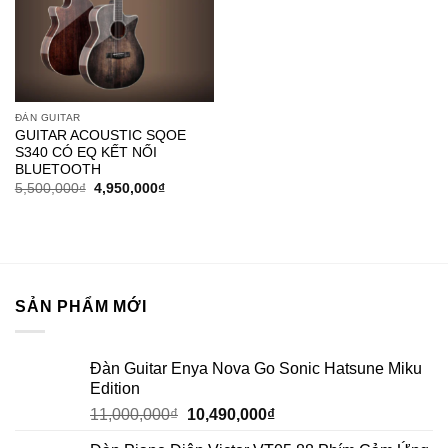
ĐÀN GUITAR
GUITAR ACOUSTIC SQOE
S340 CÓ EQ KẾT NỐI
BLUETOOTH
5,500,000
₫
4,950,000
₫
SẢN PHẨM MỚI
Đàn Guitar Enya Nova Go Sonic Hatsune Miku
Edition
11,000,000
₫
10,490,000
₫