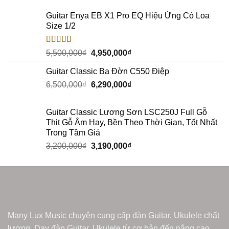
Guitar Enya EB X1 Pro EQ Hiệu Ứng Có Loa
Size 1/2
Rated
5.00
5,500,000
₫
4,950,000
₫
out of 5
Guitar Classic Ba Đờn C550 Điệp
6,500,000
₫
6,290,000
₫
Guitar Classic Lương Sơn LSC250J Full Gỗ
Thịt Gỗ Âm Hay, Bền Theo Thời Gian, Tốt Nhất
Trong Tầm Giá
3,200,000
₫
3,190,000
₫
Many Lux Music chuyên cung cấp đàn Guitar, Ukulele chất
lượng. Dạy đàn Guitar, Ukulele từ cơ bản đến nâng cao.