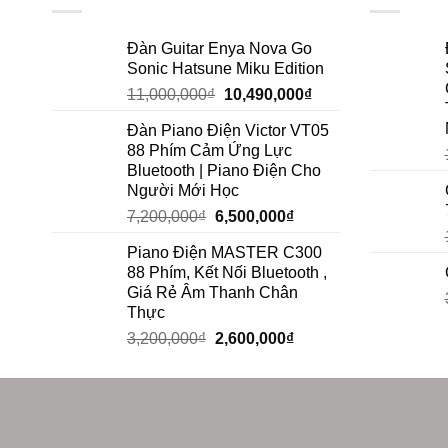
Đàn Guitar Enya Nova Go
Sonic Hatsune Miku Edition
11,000,000
₫
10,490,000
₫
Đàn Piano Điện Victor VT05
88 Phím Cảm Ứng Lực
Bluetooth | Piano Điện Cho
Người Mới Học
7,200,000
₫
6,500,000
₫
Piano Điện MASTER C300
88 Phím, Kết Nối Bluetooth ,
Giá Rẻ Âm Thanh Chân
Thực
3,200,000
₫
2,600,000
₫