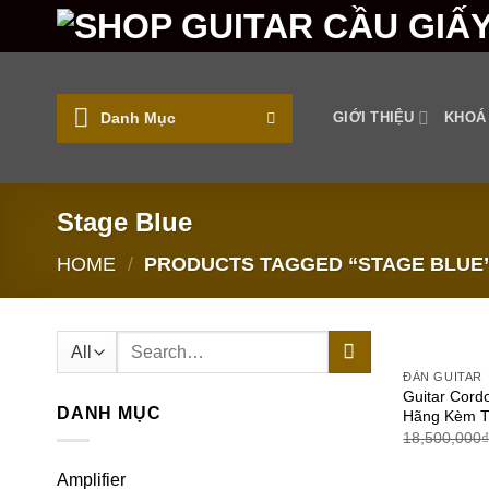
Skip
to
content
Danh Mục
GIỚI THIỆU
KHOÁ
Stage Blue
HOME
/
PRODUCTS TAGGED “STAGE BLUE
Search
for:
ĐÀN GUITAR
Guitar Cord
DANH MỤC
Hãng Kèm T
18,500,000
Amplifier