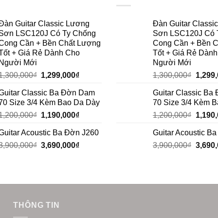
Đàn Guitar Classic Lương
Đàn Guitar Classi
Sơn LSC120J Có Ty Chống
Sơn LSC120J Có 
Cong Cần + Bền Chất Lượng
Cong Cần + Bền 
Tốt + Giá Rẻ Dành Cho
Tốt + Giá Rẻ Dàn
Người Mới
Người Mới
1,300,000
₫
1,299,000
₫
1,300,000
₫
1,299
Guitar Classic Ba Đờn Dam
Guitar Classic B
70 Size 3/4 Kèm Bao Da Dày
70 Size 3/4 Kèm 
1,200,000
₫
1,190,000
₫
1,200,000
₫
1,190
Guitar Acoustic Ba Đờn J260
Guitar Acoustic B
3,900,000
₫
3,690,000
₫
3,900,000
₫
3,690
THÔNG TIN