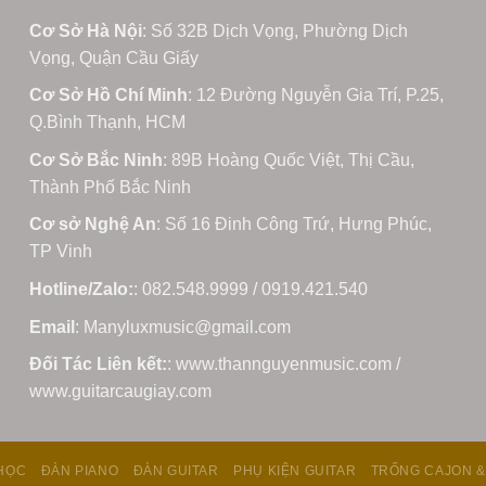
Cơ Sở Hà Nội
: Số 32B Dịch Vọng, Phường Dịch
Vọng, Quận Cầu Giấy
Cơ Sở Hồ Chí Minh
: 12 Đường Nguyễn Gia Trí, P.25,
Q.Bình Thạnh, HCM
Cơ Sở Bắc Ninh
: 89B Hoàng Quốc Việt, Thị Cầu,
Thành Phố Bắc Ninh
Cơ sở Nghệ An
: Số 16 Đinh Công Trứ, Hưng Phúc,
TP Vinh
Hotline/Zalo:
: 082.548.9999 / 0919.421.540
Email
: Manyluxmusic@gmail.com
Đối Tác Liên kết:
: www.thannguyenmusic.com /
www.guitarcaugiay.com
HỌC
ĐÀN PIANO
ĐÀN GUITAR
PHỤ KIỆN GUITAR
TRỐNG CAJON &