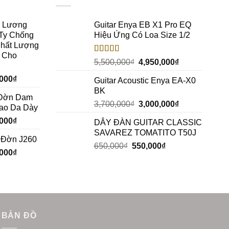
c Lương
Guitar Enya EB X1 Pro EQ
Ty Chống
Hiệu Ứng Có Loa Size 1/2
Chất Lượng
h Cho
Rated
5.00
5,500,000
₫
4,950,000
₫
out of 5
,000
₫
Guitar Acoustic Enya EA-X0
BK
a Đờn Dam
3,700,000
₫
3,000,000
₫
Bao Da Dày
,000
₫
DÂY ĐÀN GUITAR CLASSIC
SAVAREZ TOMATITO T50J
a Đờn J260
650,000
₫
550,000
₫
,000
₫
BẢN ĐỒ