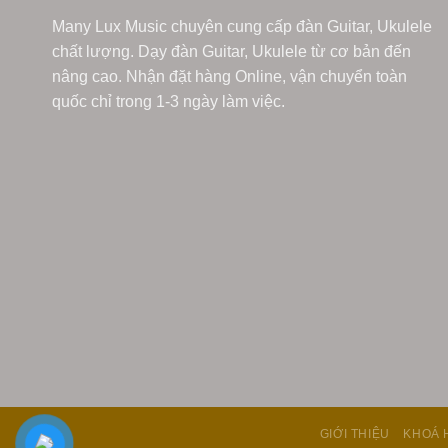
Many Lux Music chuyên cung cấp đàn Guitar, Ukulele
chất lượng. Dạy đàn Guitar, Ukulele từ cơ bản đến
nâng cao. Nhận đặt hàng Online, vận chuyển toàn
quốc chỉ trong 1-3 ngày làm việc.
GIỚI THIỆU
KHOÁ 