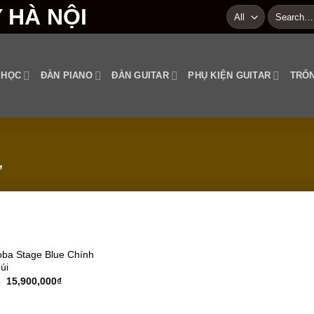
Search
for:
 HỌC
ĐÀN PIANO
ĐÀN GUITAR
PHỤ KIỆN GUITAR
TRỐN
”
Add to
oba Stage Blue Chính
wishlist
úi
₫
15,900,000
₫